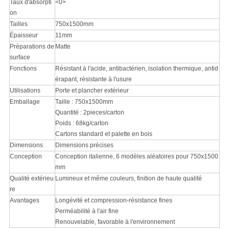
Taux d'absorpti
<0>
on
Tailles
750x1500mm
Épaisseur
11mm
Préparations de
Matte
surface
Fonctions
Résistant à l'acide, antibactérien, isolation thermique, antid
érapant, résistante à l'usure
Utilisations
Porte et plancher extérieur
Emballage
Taille : 750x1500mm
Quantité : 2pieces/carton
Poids : 68kg/carton
Cartons standard et palette en bois
Dimensions
Dimensions précises
Conception
Conception italienne, 6 modèles aléatoires pour 750x1500
mm
Qualité extérieu
Lumineux et même couleurs, finition de haute qualité
re
Avantages
Longévité et compression-résistance fines
Perméabilité à l'air fine
Renouvelable, favorable à l'environnement