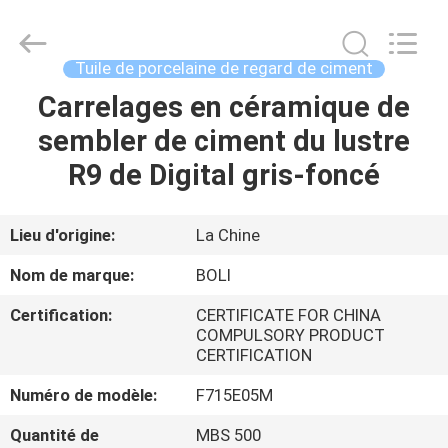
2026
FOSHAN
BOLI
CERAMICS
CO.,LTD..
Tuile de porcelaine de regard de ciment
All
Rights
Carrelages en céramique de
À
Reserved.
sembler de ciment du lustre
LA
R9 de Digital gris-foncé
MAISON
PRODUITS
Lieu d'origine:
La Chine
Nom de marque:
BOLI
VIDÉOS
Certification:
CERTIFICATE FOR CHINA
COMPULSORY PRODUCT
CERTIFICATION
À
PROPOS
Numéro de modèle:
F715E05M
DE
Quantité de
MBS 500