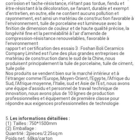
corrosion et tache-résistance, n'étant pas tordue, fendu et
être-résistant à la décoloration, se fanant, durable et exempt
d'entretien, en outre, elle ne contient aucuns pollution et
rayonnement, est ainsi un matériau de construction favorable à
l'environnement, tuile de porcelaine est lumineuse avec la
finition de dimension de couleur et de haute qualité précise, la
longévité fine et la perméabilité à l'air d'amende de
compression-résistance renouvelables, favorable à
l'environnement
rapport et certification des essais 3 : Foshan Boli Ceramics
Company Limited est l'une des plus grandes entreprises de
matériau de construction dans le sud de la Chine, nous
produisent principalement la tuile de porcelaine, tuile de ciment,
tuile polie
Nos produits se vendent bien sur le marché intérieur et à
l'étranger comme l'Europe, Moyen-Orient, l'Egypte, l'Afrique du
Sud, l'Afrique moyenne, l'Italie, sud et Asie de l'Est, nous avons
une équipe d'assidu et personnel de travail technique de
innovation, nous avons plus de 10 lignes de production
professionnelles et équipement de première classe pour
répondre aux exigences professionnelles de technologie
5.
Les informations détaillées :
(1). Tailles : 750*1500mm
(2). Emballage :
Quantité : 2pieces/2.25sq.m
Poids net : 68kg/carton