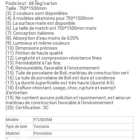
Poids brut : 68.5kg/carton
Taille : 750*1500mm
(3). 2 couleurs sont disponibles
(4). 6 modèles aléatoires pour 750*1500mm
(5). La surface mate est disponible
(6). La taille de match ont 750*1500mm mats
(7). Conception italienne
(8). Absorption d'eau moins de 0,05%
(9). Lumineux et même couleurs
(10). Dimensions précises
(11). Finition de haute qualité
(12). Longévité et compression-résistance fines
(13). Perméabilité à l'air fine
(14). Renouvelable, favorable à l'environnement
(15). Tuile de porcelaine de Boli, matériau de construction vert
(16). La tuile de porcelaine de Boli est dure et condense
(17). La dureté superficielle est très haute (dureté 4-5)
(18). Éraflure-résistant, usage, choc, rupture et exempt
d'entretien
(19). Ne contient aucuns pollution et rayonnement, est ainsi un
matériau de construction favorable à l'environnement
(20). Certification : 3C
Modèle
F715E05M
Type de tuile
Tuscania
Matériel
Porcelaine