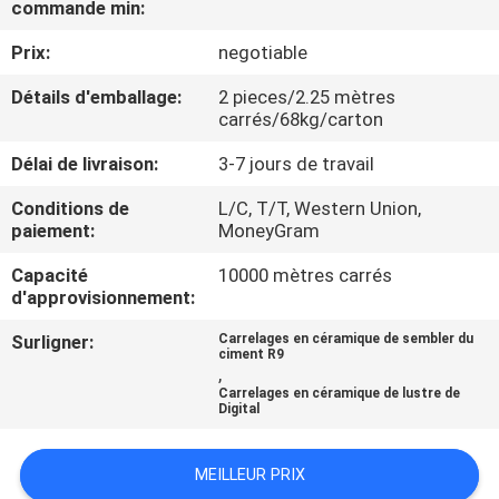
commande min:
NOUS
Prix:
negotiable
VISITE
Détails d'emballage:
2 pieces/2.25 mètres
carrés/68kg/carton
DE
L'USINE
Délai de livraison:
3-7 jours de travail
Conditions de
L/C, T/T, Western Union,
paiement:
MoneyGram
CONTRÔLE
DE
Capacité
10000 mètres carrés
d'approvisionnement:
LA
Surligner:
Carrelages en céramique de sembler du
QUALITÉ
ciment R9
,
Carrelages en céramique de lustre de
Digital
NOUS
CONTACTER
MEILLEUR PRIX