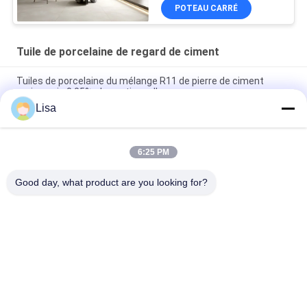
POTEAU CARRÉ
Tuile de porcelaine de regard de ciment
Tuiles de porcelaine du mélange R11 de pierre de ciment
moins puis 0,05% absorptions d'eau
Lisa
Jet d'encre concret de catégorie des carrelages de ciment
décoratif D.C.A. imprimant 10mm épais
6:25 PM
Coloration accidentelle d'anti de ciment de regard de
porcelaine jaune bactérien de tuile
Good day, what product are you looking for?
Catégories populaires
Tous
Carreaux De 
Tuile En Pierre De 
Porcelaine Émaillée
Porcelaine De 
Regard
Tuile Moderne De 
Tuile De Marbre De 
Porcelaine
Porcelaine De 