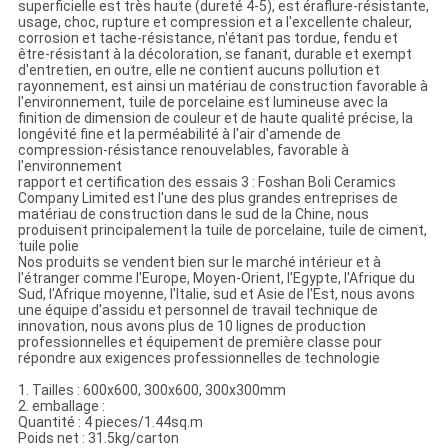
superficielle est très haute (dureté 4-5), est éraflure-résistante,
usage, choc, rupture et compression et a l'excellente chaleur,
corrosion et tache-résistance, n'étant pas tordue, fendu et
être-résistant à la décoloration, se fanant, durable et exempt
d'entretien, en outre, elle ne contient aucuns pollution et
rayonnement, est ainsi un matériau de construction favorable à
l'environnement, tuile de porcelaine est lumineuse avec la
finition de dimension de couleur et de haute qualité précise, la
longévité fine et la perméabilité à l'air d'amende de
compression-résistance renouvelables, favorable à
l'environnement
rapport et certification des essais 3 : Foshan Boli Ceramics
Company Limited est l'une des plus grandes entreprises de
matériau de construction dans le sud de la Chine, nous
produisent principalement la tuile de porcelaine, tuile de ciment,
tuile polie
Nos produits se vendent bien sur le marché intérieur et à
l'étranger comme l'Europe, Moyen-Orient, l'Egypte, l'Afrique du
Sud, l'Afrique moyenne, l'Italie, sud et Asie de l'Est, nous avons
une équipe d'assidu et personnel de travail technique de
innovation, nous avons plus de 10 lignes de production
professionnelles et équipement de première classe pour
répondre aux exigences professionnelles de technologie
1. Tailles : 600x600, 300x600, 300x300mm
2. emballage :
Quantité : 4 pieces/1.44sq.m
Poids net : 31.5kg/carton