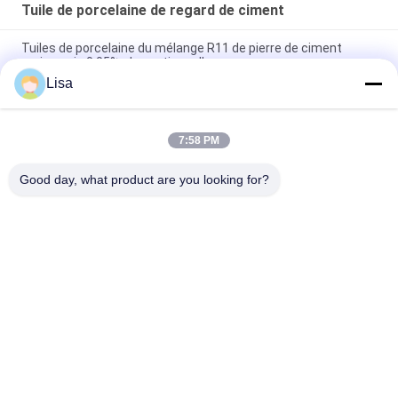
Tuile de porcelaine de regard de ciment
Tuiles de porcelaine du mélange R11 de pierre de ciment
moins puis 0,05% absorptions d'eau
Lisa
Jet d'encre concret de catégorie des carrelages de ciment
décoratif D.C.A. imprimant 10mm épais
7:58 PM
Coloration accidentelle d'anti de ciment de regard de
porcelaine jaune bactérien de tuile
Good day, what product are you looking for?
Catégories populaires
Tous
Carreaux De 
Tuile En Pierre De 
Porcelaine Émaillée
Porcelaine De 
Regard
Tuile Moderne De 
Tuile De Marbre De 
Porcelaine
Porcelaine De 
Regard
Tuiles En Bois De 
Tuile De Porcelaine 
Porcelaine D'effet
De Regard De Tapis