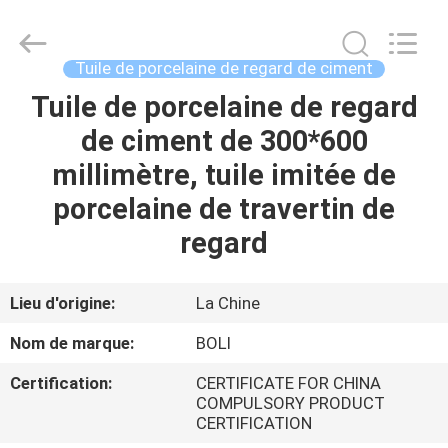
2026
FOSHAN
BOLI
CERAMICS
CO.,LTD..
Tuile de porcelaine de regard de ciment
All
Rights
Tuile de porcelaine de regard
À
Reserved.
de ciment de 300*600
LA
millimètre, tuile imitée de
MAISON
porcelaine de travertin de
PRODUITS
regard
VIDÉOS
Lieu d'origine:
La Chine
Nom de marque:
BOLI
À
Certification:
CERTIFICATE FOR CHINA
PROPOS
COMPULSORY PRODUCT
CERTIFICATION
DE