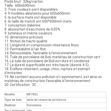
Poids brut : 32kg/carton
Taille : 600x600mm
3. Trois couleurs sont disponibles
4. 9 modèles aléatoires pour 600x600mm
5. la surface mate est disponible
6. la taille de match ont 600*600mm mats
7. conception italienne
8. absorption d'eau moins de 0,05%
9. lumineux et même couleurs
10. dimensions précises
11. finition de haute qualité
12. Longévité et compression-résistance fines
13. Perméabilité à l'air fine
14. Renouvelable, favorable à l'environnement
15. Tuile de porcelaine de Boli, matériau de construction vert
16. La tuile de porcelaine de Boli est dure et condense
17. La dureté superficielle est très haute (dureté 4-5)
18. Éraflure-résistant, usage, choc, rupture et exempt
d'entretien
19. Ne contient aucuns pollution et rayonnement, est ainsi un
matériau de construction favorable à l'environnement
20. Certification : 3C
Modèle
MF7661
Type de tuile
série de ciment de jet d'encre
Matériel
Porcelaine
Taux d'absorpti
<0>