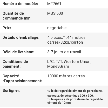
NOUS
Numéro de modèle:
MF7661
Quantité de
MBS 500
commande min:
VISITE
DE
Prix:
negotiable
L'USINE
Détails d'emballage:
4 pieces/1.44 mètres
carrés/32kg/carton
CONTRÔLE
Délai de livraison:
3-7 jours de travail
DE
Conditions de
L/C, T/T, Western Union,
paiement:
MoneyGram
LA
QUALITÉ
Capacité
10000 mètres carrés
d'approvisionnement:
NOUS
Surligner:
,
tuile de regard de ciment de porcelaine
,
carreaux de céramique 300 x 300
CONTACTER
tuile épaisse de porcelaine de regard de
ciment de 10mm