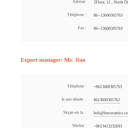
Adresse:
2Floor, 11 , North D
Téléphone :
86--13600305763
Fax :
86--13600305763
Export manager: Ms. Jian
Téléphone :
+8613600305763
Je suis désolé. :
8613600305763
Skype est là. :
boli@bmceramics.c
Wechat :
+8613413232693