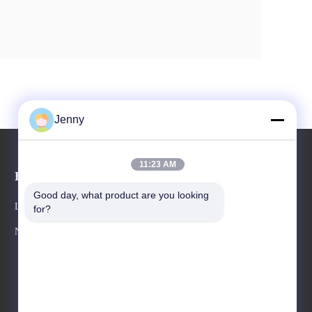
Jenny
11:23 AM
Événements
Demande Une citation
Good day, what product are you looking 
Les affaires
for?
TéLéPHONE : 86--13600305763
Nouvelles



