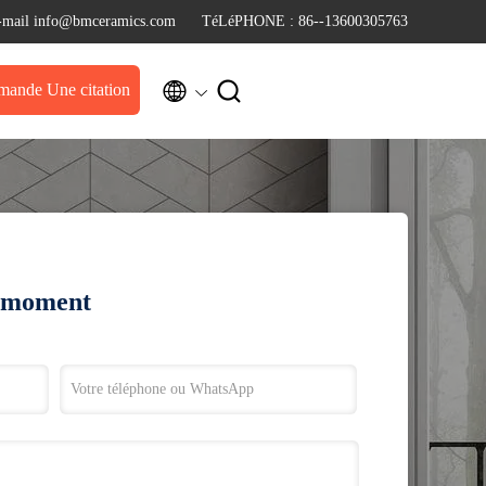
-mail info@bmceramics.com
TéLéPHONE : 86--13600305763


ande Une citation
t moment