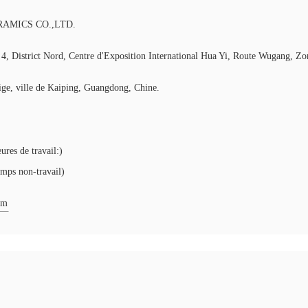
AMICS CO.,LTD.
 4, District Nord, Centre d'Exposition International Hua Yi, Route Wugang, 
ige, ville de Kaiping, Guangdong, Chine.
res de travail:)
ps non-travail)
om