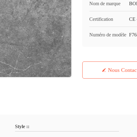
Nom de marque
BO
Certification
CE c
Numéro de modèle
F7
Nous Contac
Style ::