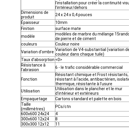
l'installation pour créer la continuité vi
l'intérieur/dehors
Dimensions de
24 x 24 x 0,4 pouces
produit
Épaisseur
10mm
Finition
surface mate
modèles de marbre du mélange 15ran
modèle
de pierre et de ciment
couleurs
Couleur noire
Variation de V4-substantial (variation d
Variation d'ombre
couleur dans chaque tuile)
Taux d'absorption
<0>
Résistance à
6 - le trafic considérable commercial
l'abrasion
Résistant chimique et Frost résistants,
Fonction
résistant à l'acide, antibactérien, isolat
thermique, résistante à l'usure
Utilisation dans le plancher et le mur
Utilisation
d'intérieur et extérieurs
Empaquetage
Cartons standard et palette en bois
Taille
PCs/ctn
(millimètres)
600x600 24x24
4
300x600 12x24
8
300x300 12x12
11