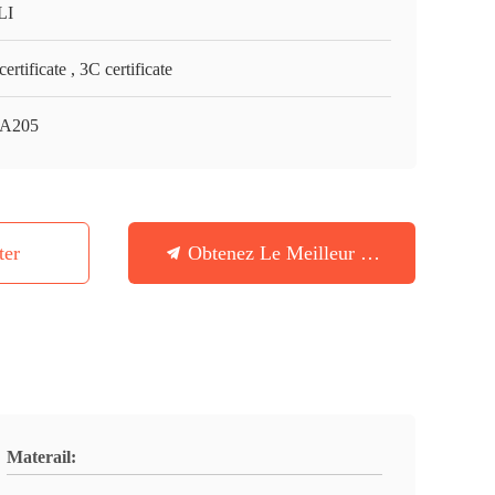
LI
ertificate , 3C certificate
6A205
ter
Obtenez Le Meilleur Prix
Materail: