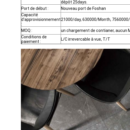
dépôt 25days.
Port de début :
Nouveau port de Foshan
Capacité
d'approvisionnement
21000/day, 630000/Month, 7560000/
:
MOQ :
un chargement de contianer, aucun M
Conditions de
L/C irrevercable à vue, T/T
paiement :