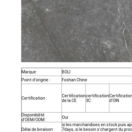
Marque :
BOLI
Point d'origine :
Foshan Chine
Certification
certification
Certificatio
Certification :
de la CE
3C
d'OIN
Disponibilité
Oui
d'OEM/ODM :
si les marchandises en stock puis a
Délai de livraison :
7days, si le besoin s'chargent du prod