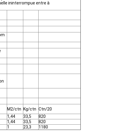
suelle ininterrompue entre à
dom
e
ion
M2/ctn
Kg/ctn
Ctn/20
1,44
33,5
820
1,44
33,5
820
1
23,3
1180