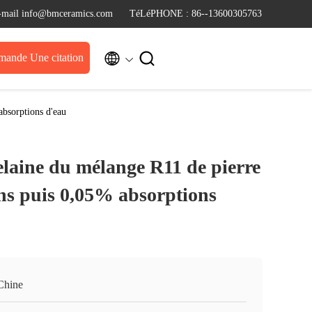
-mail info@bmceramics.com
TéLéPHONE : 86--13600305763


ande Une citation
absorptions d'eau
elaine du mélange R11 de pierre
ns puis 0,05% absorptions
Chine