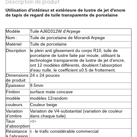
Description de produit
Utilisation d'intérieur et extérieure de lustre de jet d'encre
de tapis de regard de tuile transparente de porcelaine
Modèle
Tuile AJ6D312W d'Arpege
Nom :
Tuile de porcelaine de Morandi Arpege
Matériel
Tuile de porcelaine
Discription
le plein anti glissement du corps R10, tuile de
porcelaine de lustre faite par moule, utilisant la
technologie transparente de lustre de jet d'encre,
ont 12 modèles différents, doublent l'absorption
d'eau nulle, le coefficient ≥0.5 de frottement.
Dimensions
24 x 24 pouces
de produit
Épaisseur
9.5mm
Finition
surface mate concave
modèle
modèles 12random
couleurs
Couleur beige
Variation
Variation de V4-substantial (variation de couleur
d'ombre
dans chaque tuile)
Taux
<0>
d'absorption
Résistance
le trafic considérable commercial
6 -
à l'abrasion