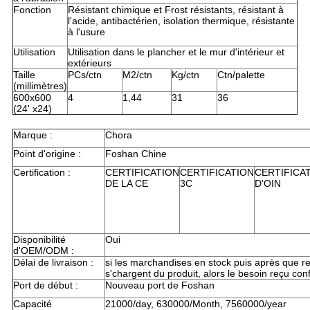
Fonction
Résistant chimique et Frost résistants, résistant à
l'acide, antibactérien, isolation thermique, résistante
à l'usure
Utilisation
Utilisation dans le plancher et le mur d'intérieur et
extérieurs
Taille
PCs/ctn
M2/ctn
Kg/ctn
Ctn/palette
(millimètres)
600x600
4
1,44
31
36
(24' x24)
Marque :
Chora
Point d'origine :
Foshan Chine
Certification :
CERTIFICATION
CERTIFICATION
CERTIFICA
DE LA CE
3C
D'OIN
Disponibilité
Oui
d'OEM/ODM :
Délai de livraison :
si les marchandises en stock puis après que re
s'chargent du produit, alors le besoin reçu con
Port de début :
Nouveau port de Foshan
Capacité
21000/day, 630000/Month, 7560000/year