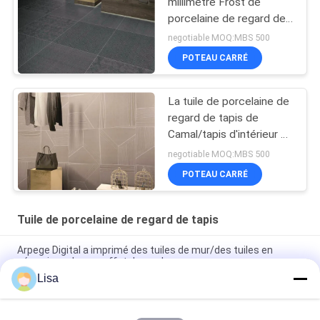
millimètre Frost de
porcelaine de regard de
tapis de preuve de tache
negotiable MOQ:MBS 500
résistant
POTEAU CARRÉ
La tuile de porcelaine de
regard de tapis de
Camal/tapis d'intérieur à
la maison couvre de
negotiable MOQ:MBS 500
tuiles le CE certifié
POTEAU CARRÉ
Tuile de porcelaine de regard de tapis
Arpege Digital a imprimé des tuiles de mur/des tuiles en
céramique de mur effet de marbre
Lisa
Utilisation d'intérieur et extérieure de lustre de jet d'encre de
tapis de regard de tuile transparente de porcelaine