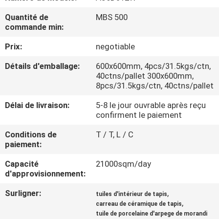
NOUS
Quantité de
MBS 500
commande min:
VISITE
Prix:
negotiable
DE
Détails d'emballage:
600x600mm, 4pcs/31.5kgs/ctn,
L'USINE
40ctns/pallet 300x600mm,
8pcs/31.5kgs/ctn, 40ctns/pallet
CONTRÔLE
Délai de livraison:
5-8 le jour ouvrable après reçu
confirment le paiement
DE
Conditions de
T / T, L / C
LA
paiement:
QUALITÉ
Capacité
21000sqm/day
d'approvisionnement:
NOUS
Surligner:
,
tuiles d'intérieur de tapis
CONTACTER
,
carreau de céramique de tapis
tuile de porcelaine d'arpege de morandi