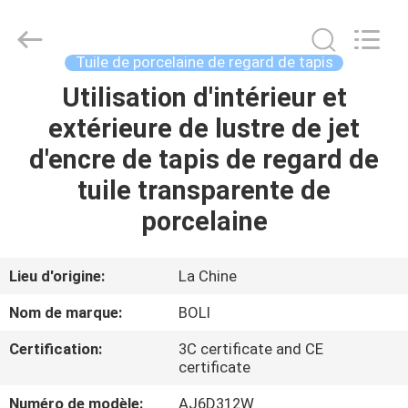
2026
FOSHAN
BOLI
CERAMICS
CO.,LTD..
Tuile de porcelaine de regard de tapis
All
Rights
Utilisation d'intérieur et
À
Reserved.
extérieure de lustre de jet
LA
d'encre de tapis de regard de
MAISON
tuile transparente de
PRODUITS
porcelaine
VIDÉOS
Lieu d'origine:
La Chine
Nom de marque:
BOLI
À
Certification:
3C certificate and CE
PROPOS
certificate
DE
Numéro de modèle:
AJ6D312W