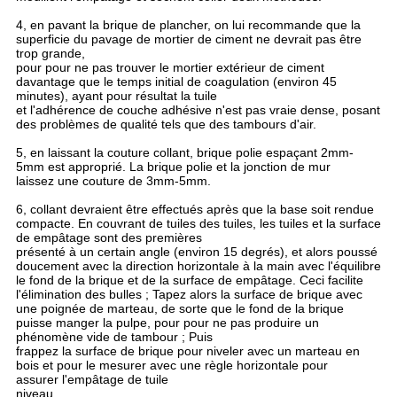
4, en pavant la brique de plancher, on lui recommande que la
superficie du pavage de mortier de ciment ne devrait pas être
trop grande,
pour pour ne pas trouver le mortier extérieur de ciment
davantage que le temps initial de coagulation (environ 45
minutes), ayant pour résultat la tuile
et l'adhérence de couche adhésive n'est pas vraie dense, posant
des problèmes de qualité tels que des tambours d'air.
5, en laissant la couture collant, brique polie espaçant 2mm-
5mm est approprié. La brique polie et la jonction de mur
laissez une couture de 3mm-5mm.
6, collant devraient être effectués après que la base soit rendue
compacte. En couvrant de tuiles des tuiles, les tuiles et la surface
de empâtage sont des premières
présenté à un certain angle (environ 15 degrés), et alors poussé
doucement avec la direction horizontale à la main avec l'équilibre
le fond de la brique et de la surface de empâtage. Ceci facilite
l'élimination des bulles ; Tapez alors la surface de brique avec
une poignée de marteau, de sorte que le fond de la brique
puisse manger la pulpe, pour pour ne pas produire un
phénomène vide de tambour ; Puis
frappez la surface de brique pour niveler avec un marteau en
bois et pour le mesurer avec une règle horizontale pour
assurer l'empâtage de tuile
niveau.