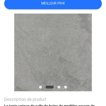
MEILLEUR PRIX
DEMANDEZ
UN DEVIS
PLAN
DU
SITE
POLITIQUE
DE
CONFIDENTIALITÉ
Description de produit
Le tapis unique de salle de bains de modèles couvre de