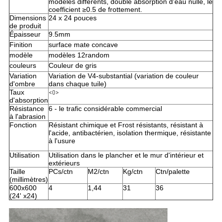
modèles différents, double absorption d'eau nulle, le
coefficient ≥0.5 de frottement.
Dimensions
24 x 24 pouces
de produit
Épaisseur
9.5mm
Finition
surface mate concave
modèle
modèles 12random
couleurs
Couleur de gris
Variation
Variation de V4-substantial (variation de couleur
d'ombre
dans chaque tuile)
Taux
<0>
d'absorption
Résistance
6 - le trafic considérable commercial
à l'abrasion
Fonction
Résistant chimique et Frost résistants, résistant à
l'acide, antibactérien, isolation thermique, résistante
à l'usure
Utilisation
Utilisation dans le plancher et le mur d'intérieur et
extérieurs
Taille
PCs/ctn
M2/ctn
Kg/ctn
Ctn/palette
(millimètres)
600x600
4
1,44
31
36
(24' x24)