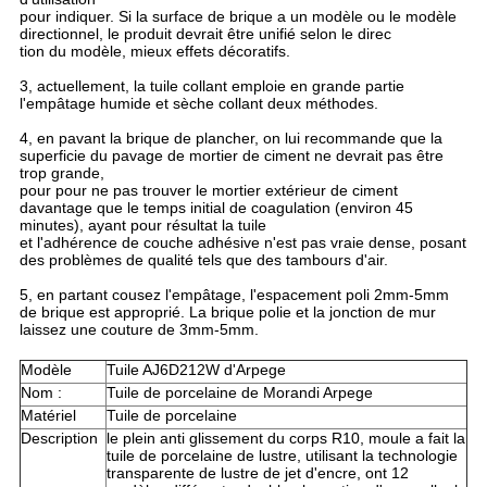
pour indiquer. Si la surface de brique a un modèle ou le modèle
directionnel, le produit devrait être unifié selon le direc
tion du modèle, mieux effets décoratifs.
3, actuellement, la tuile collant emploie en grande partie
l'empâtage humide et sèche collant deux méthodes.
4, en pavant la brique de plancher, on lui recommande que la
superficie du pavage de mortier de ciment ne devrait pas être
trop grande,
pour pour ne pas trouver le mortier extérieur de ciment
davantage que le temps initial de coagulation (environ 45
minutes), ayant pour résultat la tuile
et l'adhérence de couche adhésive n'est pas vraie dense, posant
des problèmes de qualité tels que des tambours d'air.
5, en partant cousez l'empâtage, l'espacement poli 2mm-5mm
de brique est approprié. La brique polie et la jonction de mur
laissez une couture de 3mm-5mm.
Modèle
Tuile AJ6D212W d'Arpege
Nom :
Tuile de porcelaine de Morandi Arpege
Matériel
Tuile de porcelaine
Description
le plein anti glissement du corps R10, moule a fait la
tuile de porcelaine de lustre, utilisant la technologie
transparente de lustre de jet d'encre, ont 12