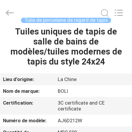
2026
FOSHAN
BOLI
CERAMICS
CO.,LTD..
Tuile de porcelaine de regard de tapis
All
Rights
Tuiles uniques de tapis de
À
Reserved.
salle de bains de
LA
modèles/tuiles modernes de
MAISON
tapis du style 24x24
PRODUITS
Lieu d'origine:
La Chine
VIDÉOS
Nom de marque:
BOLI
Certification:
3C certificate and CE
À
certificate
PROPOS
Numéro de modèle:
AJ6D212W
DE