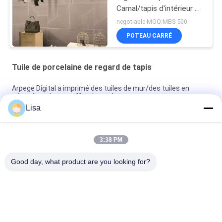
Camal/tapis d'intérieur à
la maison couvre de
negotiable MOQ:MBS 500
tuiles le CE certifié
POTEAU CARRÉ
Tuile de porcelaine de regard de tapis
Arpege Digital a imprimé des tuiles de mur/des tuiles en
céramique de mur effet de marbre
Lisa
Utilisation d'intérieur et extérieure de lustre de jet d'encre de
tapis de regard de tuile transparente de porcelaine
3:38 PM
Tuiles uniques de tapis de salle de bains de modèles/tuiles
modernes de tapis du style 24x24
Good day, what product are you looking for?
Catégories populaires
Tous
Carreaux De 
Tuile En Pierre De 
Porcelaine Émaillée
Porcelaine De 