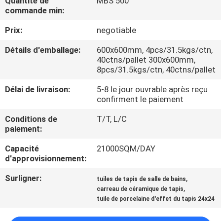
Quantité de
MBS 500
NOUS
commande min:
Prix:
negotiable
VISITE
Détails d'emballage:
600x600mm, 4pcs/31.5kgs/ctn,
DE
40ctns/pallet 300x600mm,
8pcs/31.5kgs/ctn, 40ctns/pallet
L'USINE
Délai de livraison:
5-8 le jour ouvrable après reçu
confirment le paiement
CONTRÔLE
Conditions de
T/T, L/C
DE
paiement:
LA
Capacité
21000SQM/DAY
QUALITÉ
d'approvisionnement:
Surligner:
,
tuiles de tapis de salle de bains
NOUS
,
carreau de céramique de tapis
tuile de porcelaine d'effet du tapis 24x24
CONTACTER