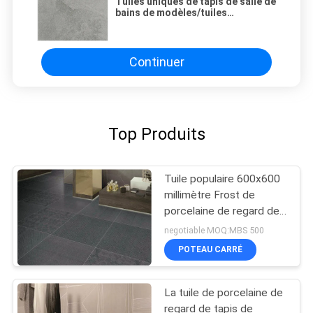
Tuiles uniques de tapis de salle de
bains de modèles/tuiles
modernes de tapis du style 24x24
Continuer
Top Produits
Tuile populaire 600x600
millimètre Frost de
porcelaine de regard de
tapis de preuve de tache
negotiable MOQ:MBS 500
résistant
POTEAU CARRÉ
La tuile de porcelaine de
regard de tapis de