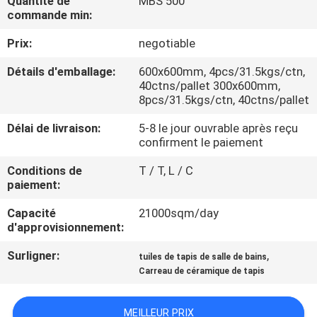
Quantité de
MBS 500
NOUS
commande min:
Prix:
negotiable
VISITE
Détails d'emballage:
600x600mm, 4pcs/31.5kgs/ctn,
DE
40ctns/pallet 300x600mm,
8pcs/31.5kgs/ctn, 40ctns/pallet
L'USINE
Délai de livraison:
5-8 le jour ouvrable après reçu
confirment le paiement
CONTRÔLE
Conditions de
T / T, L / C
DE
paiement:
LA
Capacité
21000sqm/day
QUALITÉ
d'approvisionnement:
Surligner:
,
tuiles de tapis de salle de bains
NOUS
Carreau de céramique de tapis
CONTACTER
MEILLEUR PRIX