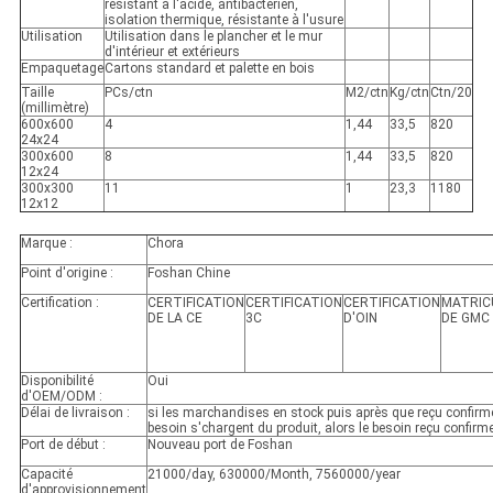
résistant à l'acide, antibactérien,
isolation thermique, résistante à l'usure
Utilisation
Utilisation dans le plancher et le mur
d'intérieur et extérieurs
Empaquetage
Cartons standard et palette en bois
Taille
PCs/ctn
M2/ctn
Kg/ctn
Ctn/20
(millimètre)
600x600
4
1,44
33,5
820
24x24
300x600
8
1,44
33,5
820
12x24
300x300
11
1
23,3
1180
12x12
Marque :
Chora
Point d'origine :
Foshan Chine
Certification :
CERTIFICATION
CERTIFICATION
CERTIFICATION
MATRIC
DE LA CE
3C
D'OIN
DE GMC
Disponibilité
Oui
d'OEM/ODM :
Délai de livraison :
si les marchandises en stock puis après que reçu confirme
besoin s'chargent du produit, alors le besoin reçu confirm
Port de début :
Nouveau port de Foshan
Capacité
21000/day, 630000/Month, 7560000/year
d'approvisionnement