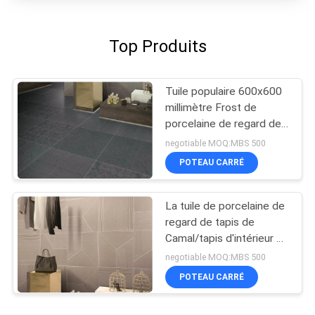
Top Produits
Tuile populaire 600x600
millimètre Frost de
porcelaine de regard de
tapis de preuve de tache
negotiable MOQ:MBS 500
résistant
POTEAU CARRÉ
La tuile de porcelaine de
regard de tapis de
Camal/tapis d'intérieur à
la maison couvre de
negotiable MOQ:MBS 500
tuiles le CE certifié
POTEAU CARRÉ