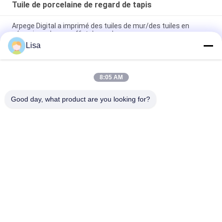
Tuile de porcelaine de regard de tapis
Arpege Digital a imprimé des tuiles de mur/des tuiles en
céramique de mur effet de marbre
Lisa
Utilisation d'intérieur et extérieure de lustre de jet d'encre de
tapis de regard de tuile transparente de porcelaine
8:05 AM
Tuiles uniques de tapis de salle de bains de modèles/tuiles
modernes de tapis du style 24x24
Good day, what product are you looking for?
Catégories populaires
Tous
Carreaux De 
Tuile En Pierre De 
Porcelaine Émaillée
Porcelaine De 
Regard
Tuile Moderne De 
Tuile De Marbre De 
Porcelaine
Porcelaine De 
Regard
Tuiles En Bois De 
Tuile De Porcelaine 
Porcelaine D'effet
De Regard De Tapis