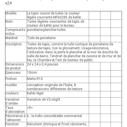
x24
Modèle
Le tapis couvre de tuiles la couleur
légère couvrante MF60285 de kahki
Nom :
Tuiles légères couvrantes de tapis de
couleur de kahki pour le bureau
Composants
porcelaine-plancher-tuiles
inclus
Matériel
Tuile de porcelaine
Discription
Tuiles de tapis, comme la tuile rustique de porcelaine de
texture de tapis, non le glissement, Usage-résistance,
l'utilisation dans la porte le plancher et le mur de douche de
salle de bains, l'endroit de plancher de cuisine et de mur et de
feu, la Chambre et l'ect de secteur de public.
Dimensions
24 x 24 x 0,4 pouces
de produit
Épaisseur
10mm
Finition
Matte R10
modèle
conception originale de l'Italie, 8
combinaisons différentes de texture
couleurs
Kahki léger
Variation
Variation de V2-slight
d'ombre
Taux
<0>
d'absorption
Résistance à
6 - le trafic considérable commercial
l'abrasion
Fonction
Résistant chimique et Frost résistants,