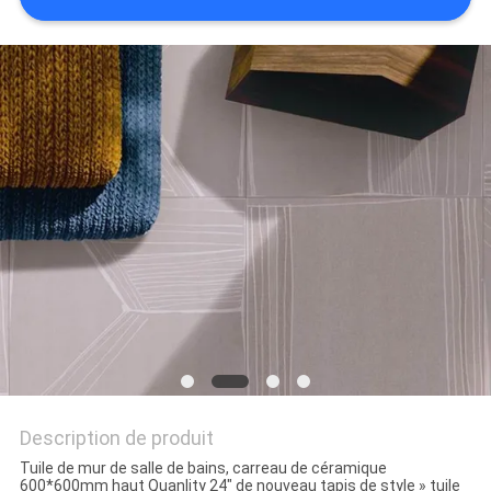
DEMANDEZ
UN DEVIS
PLAN
DU
SITE
POLITIQUE
DE
CONFIDENTIALITÉ
Description de produit
Tuile de mur de salle de bains, carreau de céramique
600*600mm haut Quanlity 24" de nouveau tapis de style » tuile