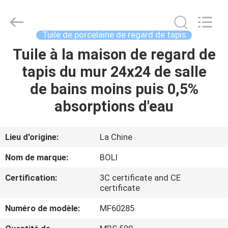
2026
FOSHAN
BOLI
CERAMICS
CO.,LTD..
Tuile de porcelaine de regard de tapis
All
Rights
Tuile à la maison de regard de
À
Reserved.
tapis du mur 24x24 de salle
LA
de bains moins puis 0,5%
MAISON
absorptions d'eau
PRODUITS
Lieu d'origine:
La Chine
VIDÉOS
Nom de marque:
BOLI
Certification:
3C certificate and CE
À
certificate
PROPOS
Numéro de modèle:
MF60285
DE