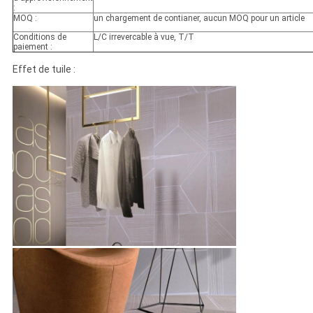
:
MOQ :
un chargement de contianer, aucun MOQ pour un article
Conditions de
L/C irrevercable à vue, T/T
paiement :
Effet de tuile :