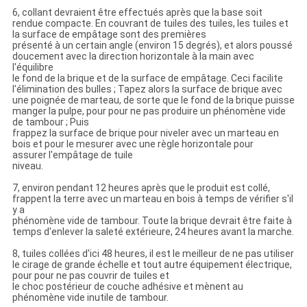
6, collant devraient être effectués après que la base soit
rendue compacte. En couvrant de tuiles des tuiles, les tuiles et
la surface de empâtage sont des premières
présenté à un certain angle (environ 15 degrés), et alors poussé
doucement avec la direction horizontale à la main avec
l'équilibre
le fond de la brique et de la surface de empâtage. Ceci facilite
l'élimination des bulles ; Tapez alors la surface de brique avec
une poignée de marteau, de sorte que le fond de la brique puisse
manger la pulpe, pour pour ne pas produire un phénomène vide
de tambour ; Puis
frappez la surface de brique pour niveler avec un marteau en
bois et pour le mesurer avec une règle horizontale pour
assurer l'empâtage de tuile
niveau.
7, environ pendant 12 heures après que le produit est collé,
frappent la terre avec un marteau en bois à temps de vérifier s'il
y a
phénomène vide de tambour. Toute la brique devrait être faite à
temps d'enlever la saleté extérieure, 24 heures avant la marche.
8, tuiles collées d'ici 48 heures, il est le meilleur de ne pas utiliser
le cirage de grande échelle et tout autre équipement électrique,
pour pour ne pas couvrir de tuiles et
le choc postérieur de couche adhésive et mènent au
phénomène vide inutile de tambour.