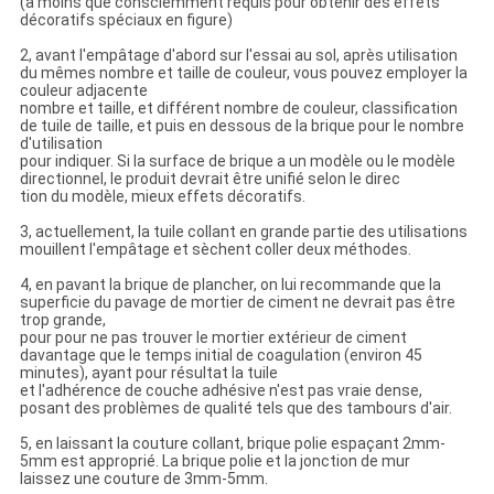
(à moins que consciemment requis pour obtenir des effets
décoratifs spéciaux en figure)
2, avant l'empâtage d'abord sur l'essai au sol, après utilisation
du mêmes nombre et taille de couleur, vous pouvez employer la
couleur adjacente
nombre et taille, et différent nombre de couleur, classification
de tuile de taille, et puis en dessous de la brique pour le nombre
d'utilisation
pour indiquer. Si la surface de brique a un modèle ou le modèle
directionnel, le produit devrait être unifié selon le direc
tion du modèle, mieux effets décoratifs.
3, actuellement, la tuile collant en grande partie des utilisations
mouillent l'empâtage et sèchent coller deux méthodes.
4, en pavant la brique de plancher, on lui recommande que la
superficie du pavage de mortier de ciment ne devrait pas être
trop grande,
pour pour ne pas trouver le mortier extérieur de ciment
davantage que le temps initial de coagulation (environ 45
minutes), ayant pour résultat la tuile
et l'adhérence de couche adhésive n'est pas vraie dense,
posant des problèmes de qualité tels que des tambours d'air.
5, en laissant la couture collant, brique polie espaçant 2mm-
5mm est approprié. La brique polie et la jonction de mur
laissez une couture de 3mm-5mm.