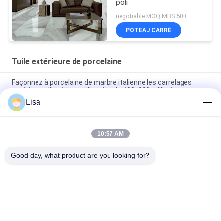
poli
negotiable MOQ:MBS 500
POTEAU CARRÉ
Tuile extérieure de porcelaine
Façonnez à porcelaine de marbre italienne les carrelages
extérieurs d'intérieur taille grise de 400x800 millimètre
Lisa
la porcelaine extérieure d'intérieur de 40*80cm couvre de
tuiles la couleur beige de marbre résistante à l'usure
10:57 AM
Carrelages extérieurs mats de cuisine de porcelaine
400*800mm vitrés poli
Good day, what product are you looking for?
Catégories populaires
Tous
Carreaux De 
Tuile En Pierre De 
Porcelaine Émaillée
Porcelaine De 