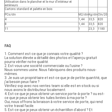
Utilisation dans le plancher et le mur d'intérieur et
extérieurs
Cartons standard et palette en bois
PCs/ctn
M2/ctn
Kg/ctn
Ctn/20
4
1,44
33,5
820
8
1,44
33,5
820
11
1
23,3
1180
FAQ
1. Comment est-ce que je connais votre qualité ?
La solution élevée a détaillé des photos et l'aperçu gratuit
pourra vérifier notre qualité.
2. Est-vous une société commerciale ou l'usine ?
Nous sommes usine. Nous fabriquons des produits nous-
mêmes.
3. Je suis un propriétaire et est-ce que je de petite quantité, que
j'ai besoin peux faire ?
Vérifiez svp avec nos ventes team si elle est en stock ou si
nous avons le distributeur localement.
4. Est-ce que je peux obtenir un service porte-à-porte ? ou est-
ce que je peux obtenir les tuiles livrées à ma porte ?
Oui, nous offrons la livraison à votre service de porte, qui rend
votre travail facile.
5. Est-ce que je peux obtenir un échantillon d'abord ? Et