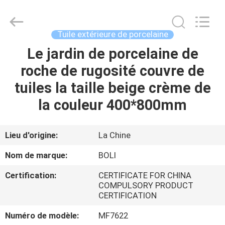
2026
FOSHAN
BOLI
CERAMICS
CO.,LTD..
Tuile extérieure de porcelaine
All
Rights
Le jardin de porcelaine de
À
Reserved.
roche de rugosité couvre de
LA
tuiles la taille beige crème de
MAISON
la couleur 400*800mm
PRODUITS
Lieu d'origine:
La Chine
VIDÉOS
Nom de marque:
BOLI
Certification:
CERTIFICATE FOR CHINA
À
COMPULSORY PRODUCT
CERTIFICATION
PROPOS
DE
Numéro de modèle:
MF7622