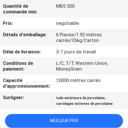
NOUS
Quantité de
MBS 500
commande min:
VISITE
Prix:
negotiable
DE
Détails d'emballage:
6 Pieces/1.92 mètres
carrés/35kg/Carton
L'USINE
Délai de livraison:
3-7 jours de travail
CONTRÔLE
Conditions de
L/C, T/T, Western Union,
paiement:
MoneyGram
DE
LA
Capacité
10000 mètres carrés
d'approvisionnement:
QUALITÉ
Surligner:
,
tuile extérieure de porcelaine
carrelages externes de porcelaine
NOUS
CONTACTER
MEILLEUR PRIX