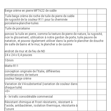
Beige crème en pierre MF7622 de sable
Tuile beige crème de roche de tuile de pierre de sable
de rugosité de la couleur R11 pour la cheminée
porcelaine-plancher-tuiles
Tuile de porcelaine
poncez la tuile en pierre, comme la texture de pierre de nature, la rugosité,
non le glissement, utilisation à notre gardon de porte, tuile pauvre de
natation, et pouvez également utiliser dans la porte le plancher de douche
de salle de bains et le mur, le plancher a de cuisine
endroit de mur et de feu de ND
24 x 24 x 0,4 pouces
10mm
Matte R11
conception originale de l'Italie, différentes
combinaisons de texture
couleur beige crème
Variation de V4-substantial (variation de couleur dans
chaque tuile)
<0>
6 - le trafic considérable commercial
Résistant chimique et Frost résistants, résistant à
l'acide, antibactérien, isolation thermique, résistante à
l'usure