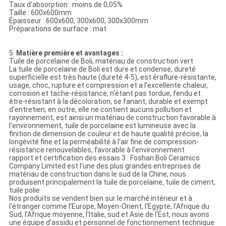
Taux d'absorption : moins de 0,05%
Taille : 600x600mm
Épaisseur : 600x600, 300x600, 300x300mm
Préparations de surface : mat
5.
Matière première et avantages :
Tuile de porcelaine de Boli, matériau de construction vert
La tuile de porcelaine de Boli est dure et condense, dureté
superficielle est très haute (dureté 4-5), est éraflure-résistante,
usage, choc, rupture et compression et a l'excellente chaleur,
corrosion et tache-résistance, n'étant pas tordue, fendu et
être-résistant à la décoloration, se fanant, durable et exempt
d'entretien, en outre, elle ne contient aucuns pollution et
rayonnement, est ainsi un matériau de construction favorable à
l'environnement, tuile de porcelaine est lumineuse avec la
finition de dimension de couleur et de haute qualité précise, la
longévité fine et la perméabilité à l'air fine de compression-
résistance renouvelables, favorable à l'environnement
rapport et certification des essais 3 : Foshan Boli Ceramics
Company Limited est l'une des plus grandes entreprises de
matériau de construction dans le sud de la Chine, nous
produisent principalement la tuile de porcelaine, tuile de ciment,
tuile polie
Nos produits se vendent bien sur le marché intérieur et à
l'étranger comme l'Europe, Moyen-Orient, l'Egypte, l'Afrique du
Sud, l'Afrique moyenne, l'Italie, sud et Asie de l'Est, nous avons
une équipe d'assidu et personnel de fonctionnement technique