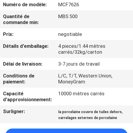
NOUS
Numéro de modèle:
MCF7626
Quantité de
MBS 500
commande min:
VISITE
DE
Prix:
negotiable
L'USINE
Détails d'emballage:
4 pieces/1.44 mètres
carrés/32kg/carton
CONTRÔLE
Délai de livraison:
3-7 jours de travail
DE
Conditions de
L/C, T/T, Western Union,
paiement:
MoneyGram
LA
QUALITÉ
Capacité
10000 mètres carrés
d'approvisionnement:
NOUS
Surligner:
,
la porcelaine couvre de tuiles dehors
carrelages externes de porcelaine
CONTACTER