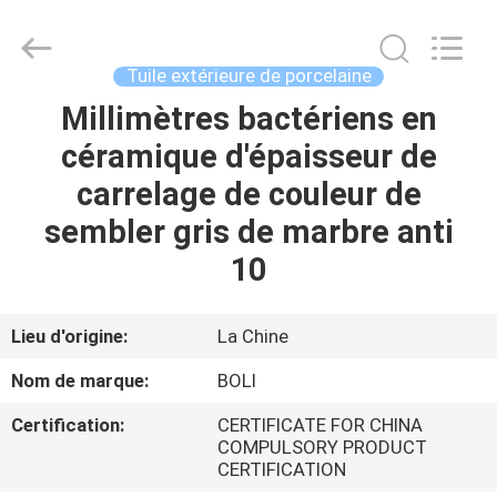
2026
FOSHAN
BOLI
CERAMICS
CO.,LTD..
Tuile extérieure de porcelaine
All
Rights
Millimètres bactériens en
À
Reserved.
céramique d'épaisseur de
LA
carrelage de couleur de
MAISON
sembler gris de marbre anti
PRODUITS
10
VIDÉOS
Lieu d'origine:
La Chine
Nom de marque:
BOLI
À
Certification:
CERTIFICATE FOR CHINA
PROPOS
COMPULSORY PRODUCT
CERTIFICATION
DE