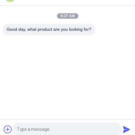
la porcelaine extérieure d'intérieur de 40*80cm couvre de
tuiles la couleur beige de marbre résistante à l'usure
9:27 AM
Carrelages extérieurs mats de cuisine de porcelaine
400*800mm vitrés poli
Good day, what product are you looking for?
Catégories populaires
Tous
Carreaux De 
Tuile En Pierre De 
Porcelaine Émaillée
Porcelaine De 
Regard
Tuile Moderne De 
Tuile De Marbre De 
Porcelaine
Porcelaine De 
Regard
Tuiles En Bois De 
Tuile De Porcelaine 
Porcelaine D'effet
De Regard De Tapis
Tuile De Porcelaine 
Tuile De La 
De Regard De 
Porcelaine 24x24
Ciment
Demandez un devis