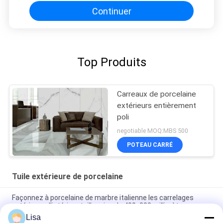
Continuer
Top Produits
Carreaux de porcelaine
extérieurs entièrement
poli
negotiable MOQ:MBS 500
POTEAU CARRÉ
Tuile extérieure de porcelaine
Façonnez à porcelaine de marbre italienne les carrelages
extérieurs d'intérieur taille grise de 400x800 millimètre
Lisa