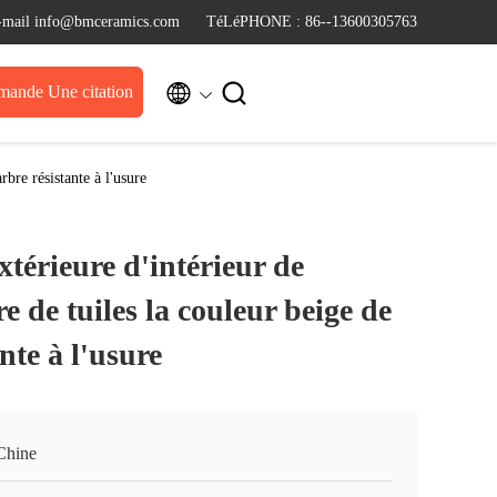
-mail info@bmceramics.com
TéLéPHONE : 86--13600305763


ande Une citation
bre résistante à l'usure
xtérieure d'intérieur de
 de tuiles la couleur beige de
nte à l'usure
Chine