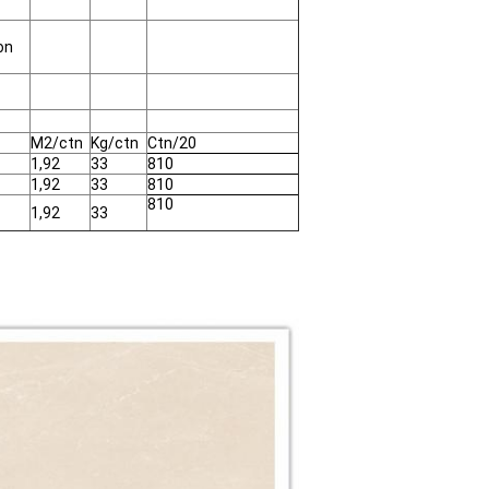
ion
M2/ctn
Kg/ctn
Ctn/20
1,92
33
810
1,92
33
810
810
1,92
33