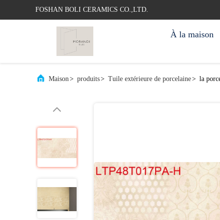
FOSHAN BOLI CERAMICS CO.,LTD.
À la maison
Maison
>
produits
>
Tuile extérieure de porcelaine
>
la porc