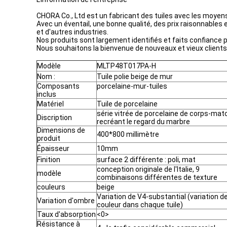
CHORA Co., Ltd est un fabricant des tuiles avec les moyens
Avec un éventail, une bonne qualité, des prix raisonnabl
et d'autres industries.
Nos produits sont largement identifiés et faits confiance
Nous souhaitons la bienvenue de nouveaux et vieux clients 
Modèle
MLTP48T017PA-H
Nom :
Tuile polie beige de mur
Composants
porcelaine-mur-tuiles
inclus
Matériel
Tuile de porcelaine
série vitrée de porcelaine de corps-mat
Discription
recréant le regard du marbre
Dimensions de
400*800 millimètre
produit
Épaisseur
10mm
Finition
surface 2 différente : poli, mat
conception originale de l'Italie, 9
modèle
combinaisons différentes de texture
couleurs
beige
Variation de V4-substantial (variation d
Variation d'ombre
couleur dans chaque tuile)
Taux d'absorption
<0>
Résistance à