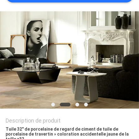
DEMANDEZ
UN DEVIS
PLAN
DU
SITE
POLITIQUE
DE
CONFIDENTIALITÉ
Description de produit
Tuile 32" de porcelaine de regard de ciment de tuile de
porcelaine de travertin » coloration accidentelle jaune de la