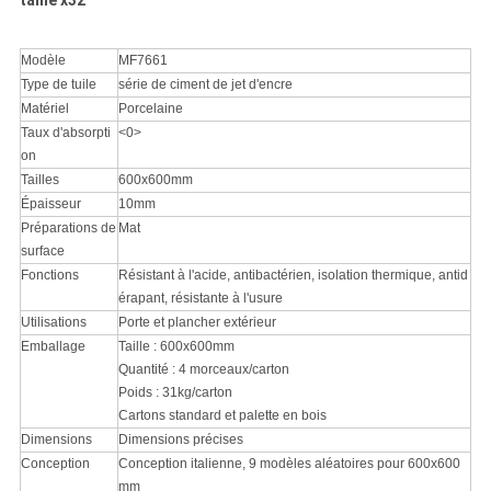
taille x32
Modèle
MF7661
Type de tuile
série de ciment de jet d'encre
Matériel
Porcelaine
Taux d'absorpti
<0>
on
Tailles
600x600mm
Épaisseur
10mm
Préparations de
Mat
surface
Fonctions
Résistant à l'acide, antibactérien, isolation thermique, antid
érapant, résistante à l'usure
Utilisations
Porte et plancher extérieur
Emballage
Taille : 600x600mm
Quantité : 4 morceaux/carton
Poids : 31kg/carton
Cartons standard et palette en bois
Dimensions
Dimensions précises
Conception
Conception italienne, 9 modèles aléatoires pour 600x600
mm