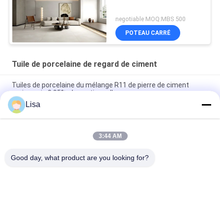
negotiable MOQ:MBS 500
POTEAU CARRÉ
Tuile de porcelaine de regard de ciment
Tuiles de porcelaine du mélange R11 de pierre de ciment
moins puis 0,05% absorptions d'eau
Lisa
Jet d'encre concret de catégorie des carrelages de ciment
décoratif D.C.A. imprimant 10mm épais
3:44 AM
Coloration accidentelle d'anti de ciment de regard de
porcelaine jaune bactérien de tuile
Good day, what product are you looking for?
Catégories populaires
Tous
Carreaux De 
Tuile En Pierre De 
Porcelaine Émaillée
Porcelaine De 