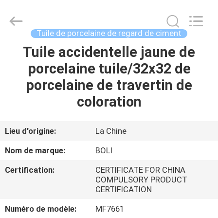
2026
FOSHAN
BOLI
CERAMICS
CO.,LTD..
Tuile de porcelaine de regard de ciment
All
Rights
Tuile accidentelle jaune de
À
Reserved.
porcelaine tuile/32x32 de
LA
porcelaine de travertin de
MAISON
coloration
PRODUITS
Lieu d'origine:
La Chine
VIDÉOS
Nom de marque:
BOLI
Certification:
CERTIFICATE FOR CHINA
À
COMPULSORY PRODUCT
CERTIFICATION
PROPOS
DE
Numéro de modèle:
MF7661