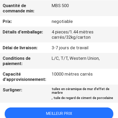
NOUS
Quantité de
MBS 500
commande min:
VISITE
Prix:
negotiable
DE
Détails d'emballage:
4 pieces/1.44 mètres
carrés/32kg/carton
L'USINE
Délai de livraison:
3-7 jours de travail
CONTRÔLE
Conditions de
L/C, T/T, Western Union,
paiement:
DE
LA
Capacité
10000 mètres carrés
d'approvisionnement:
QUALITÉ
Surligner:
tuiles en céramique de mur d'effet de
marbre
,
NOUS
tuile de regard de ciment de porcelaine
CONTACTER
MEILLEUR PRIX