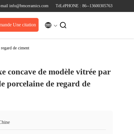
-mail info@bmceramics.com
TéLéPHONE : 86--13600305763


ande Une citation
 regard de ciment
e concave de modèle vitrée par
de porcelaine de regard de
Chine