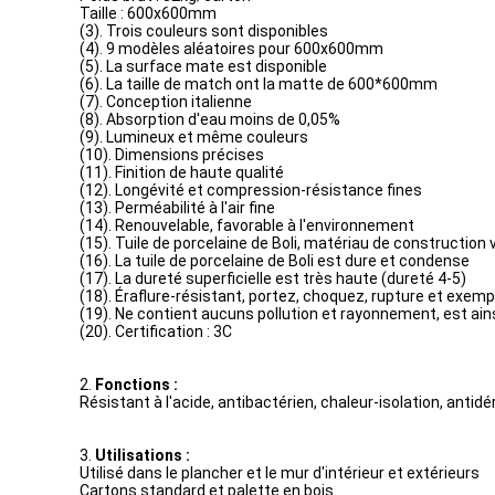
Taille : 600x600mm
(3). Trois couleurs sont disponibles
(4). 9 modèles aléatoires pour 600x600mm
(5). La surface mate est disponible
(6). La taille de match ont la matte de 600*600mm
(7). Conception italienne
(8). Absorption d'eau moins de 0,05%
(9). Lumineux et même couleurs
(10). Dimensions précises
(11). Finition de haute qualité
(12). Longévité et compression-résistance fines
(13). Perméabilité à l'air fine
(14). Renouvelable, favorable à l'environnement
(15). Tuile de porcelaine de Boli, matériau de construction 
(16). La tuile de porcelaine de Boli est dure et condense
(17). La dureté superficielle est très haute (dureté 4-5)
(18). Éraflure-résistant, portez, choquez, rupture et exemp
(19). Ne contient aucuns pollution et rayonnement, est ai
(20). Certification : 3C
2.
Fonctions :
Résistant à l'acide, antibactérien, chaleur-isolation, antidé
3.
Utilisations :
Utilisé dans le plancher et le mur d'intérieur et extérieurs
Cartons standard et palette en bois