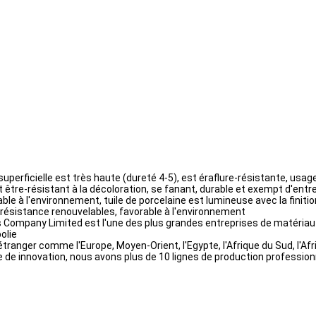
superficielle est très haute (dureté 4-5), est éraflure-résistante, usag
 être-résistant à la décoloration, se fanant, durable et exempt d'entret
e à l'environnement, tuile de porcelaine est lumineuse avec la finitio
on-résistance renouvelables, favorable à l'environnement
cs Company Limited est l'une des plus grandes entreprises de matériau
polie
étranger comme l'Europe, Moyen-Orient, l'Egypte, l'Afrique du Sud, l'Afr
 de innovation, nous avons plus de 10 lignes de production professio