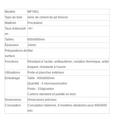
Modèle
MF7661
Type de tuile
série de ciment de jet d'encre
Matériel
Porcelaine
Taux d'absorpti
<0>
on
Tailles
600x600mm
Épaisseur
10mm
Préparations de
Mat
surface
Fonctions
Résistant à l'acide, antibactérien, isolation thermique, antid
érapant, résistante à l'usure
Utilisations
Porte et plancher extérieur
Emballage
Taille : 600x600mm
Quantité : 4 morceaux/carton
Poids : 31kg/carton
Cartons standard et palette en bois
Dimensions
Dimensions précises
Conception
Conception italienne, 9 modèles aléatoires pour 600x600
mm