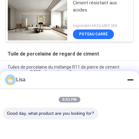
Ciment résistant aux
acides
negotiable MOQ:MBS 500
POTEAU CARRÉ
Tuile de porcelaine de regard de ciment
Tuiles de porcelaine du mélange R11 de pierre de ciment
moins puis 0,05% absorptions d'eau
Lisa
Jet d'encre concret de catégorie des carrelages de ciment
décoratif D.C.A. imprimant 10mm épais
9:03 PM
Coloration accidentelle d'anti de ciment de regard de
porcelaine jaune bactérien de tuile
Good day, what product are you looking for?
Catégories populaires
Tous