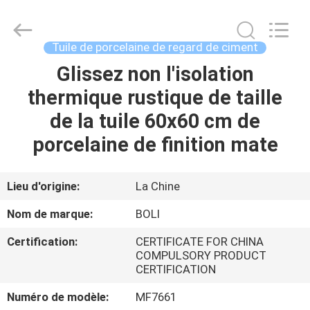
2026
FOSHAN
BOLI
CERAMICS
CO.,LTD..
Tuile de porcelaine de regard de ciment
All
Rights
Glissez non l'isolation
À
Reserved.
thermique rustique de taille
LA
de la tuile 60x60 cm de
MAISON
porcelaine de finition mate
PRODUITS
Lieu d'origine:
La Chine
VIDÉOS
Nom de marque:
BOLI
Certification:
CERTIFICATE FOR CHINA
À
COMPULSORY PRODUCT
CERTIFICATION
PROPOS
DE
Numéro de modèle:
MF7661