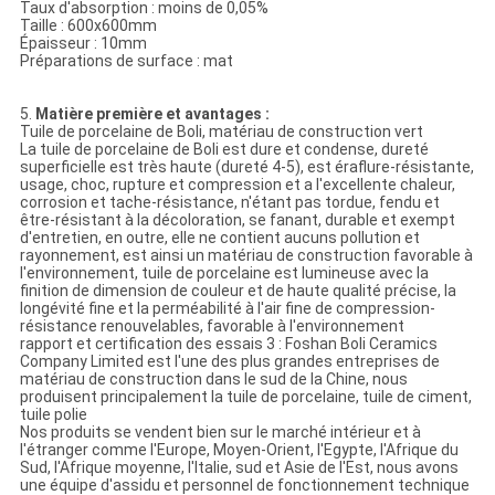
Taux d'absorption : moins de 0,05%
Taille : 600x600mm
Épaisseur : 10mm
Préparations de surface : mat
5.
Matière première et avantages :
Tuile de porcelaine de Boli, matériau de construction vert
La tuile de porcelaine de Boli est dure et condense, dureté
superficielle est très haute (dureté 4-5), est éraflure-résistante,
usage, choc, rupture et compression et a l'excellente chaleur,
corrosion et tache-résistance, n'étant pas tordue, fendu et
être-résistant à la décoloration, se fanant, durable et exempt
d'entretien, en outre, elle ne contient aucuns pollution et
rayonnement, est ainsi un matériau de construction favorable à
l'environnement, tuile de porcelaine est lumineuse avec la
finition de dimension de couleur et de haute qualité précise, la
longévité fine et la perméabilité à l'air fine de compression-
résistance renouvelables, favorable à l'environnement
rapport et certification des essais 3 : Foshan Boli Ceramics
Company Limited est l'une des plus grandes entreprises de
matériau de construction dans le sud de la Chine, nous
produisent principalement la tuile de porcelaine, tuile de ciment,
tuile polie
Nos produits se vendent bien sur le marché intérieur et à
l'étranger comme l'Europe, Moyen-Orient, l'Egypte, l'Afrique du
Sud, l'Afrique moyenne, l'Italie, sud et Asie de l'Est, nous avons
une équipe d'assidu et personnel de fonctionnement technique