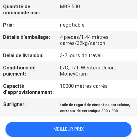
NOUS
Quantité de
MBS 500
commande min:
VISITE
Prix:
negotiable
DE
Détails d'emballage:
4 pieces/1.44 mètres
carrés/32kg/carton
L'USINE
Délai de livraison:
3-7 jours de travail
CONTRÔLE
Conditions de
L/C, T/T, Western Union,
paiement:
MoneyGram
DE
LA
Capacité
10000 mètres carrés
d'approvisionnement:
QUALITÉ
Surligner:
,
tuile de regard de ciment de porcelaine
carreaux de céramique 300 x 300
NOUS
CONTACTER
MEILLEUR PRIX