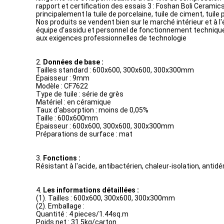
rapport et certification des essais 3 : Foshan Boli Cerami
principalement la tuile de porcelaine, tuile de ciment, tuile 
Nos produits se vendent bien sur le marché intérieur et à l'
équipe d'assidu et personnel de fonctionnement technique
aux exigences professionnelles de technologie
2.
Données de base :
Tailles standard : 600x600, 300x600, 300x300mm
Épaisseur : 9mm
Modèle : CF7622
Type de tuile : série de grès
Matériel : en céramique
Taux d'absorption : moins de 0,05%
Taille : 600x600mm
Épaisseur : 600x600, 300x600, 300x300mm
Préparations de surface : mat
3.
Fonctions :
Résistant à l'acide, antibactérien, chaleur-isolation, antidé
4.
Les informations détaillées :
(1). Tailles : 600x600, 300x600, 300x300mm
(2). Emballage :
Quantité : 4 pieces/1.44sq.m
Poids net : 31.5kg/carton