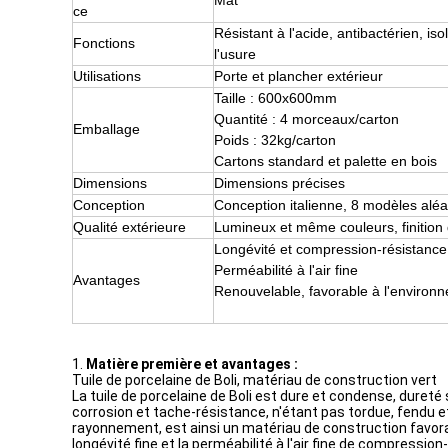
Mat
ce
Résistant à l'acide, antibactérien, is
Fonctions
l'usure
Utilisations
Porte et plancher extérieur
Taille : 600x600mm
Quantité : 4 morceaux/carton
Emballage
Poids : 32kg/carton
Cartons standard et palette en bois
Dimensions
Dimensions précises
Conception
Conception italienne, 8 modèles al
Qualité extérieure
Lumineux et même couleurs, finition 
Longévité et compression-résistance
Perméabilité à l'air fine
Avantages
Renouvelable, favorable à l'environ
1.
Matière première et avantages :
Tuile de porcelaine de Boli, matériau de construction vert
La tuile de porcelaine de Boli est dure et condense, dureté 
corrosion et tache-résistance, n'étant pas tordue, fendu et
rayonnement, est ainsi un matériau de construction favorabl
longévité fine et la perméabilité à l'air fine de compressi