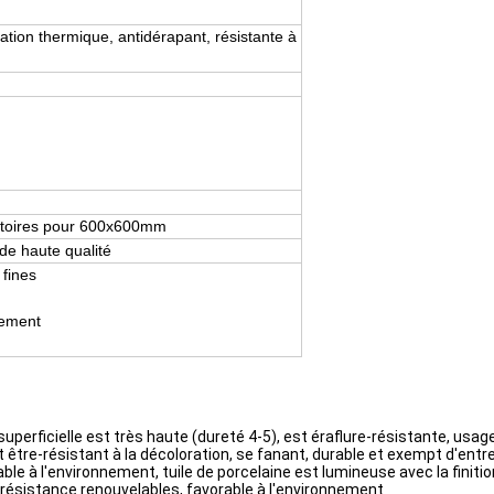
olation thermique, antidérapant, résistante à
éatoires pour 600x600mm
de haute qualité
 fines
nement
superficielle est très haute (dureté 4-5), est éraflure-résistante, usag
 être-résistant à la décoloration, se fanant, durable et exempt d'entret
e à l'environnement, tuile de porcelaine est lumineuse avec la finitio
on-résistance renouvelables, favorable à l'environnement