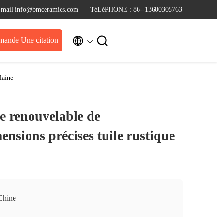
-mail info@bmceramics.com
TéLéPHONE : 86--13600305763


ande Une citation
laine
re renouvelable de
ensions précises tuile rustique
Chine