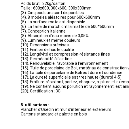
Poids brut : 32kg/carton
Taille : 600x600, 300x600, 300x300mm
(3). Cinq couleurs sont disponibles
(4). 8 modèles aléatoires pour 600x600mm
(5). La surface mate est disponible
(6). La taille de match ont la matte de 600*600mm
(7). Conception italienne
(8). Absorption d'eau moins de 0,05%
(9). Lumineux et même couleurs
(10). Dimensions précises
(11). Finition de haute qualité
(12). Longévité et compression-résistance fines
(13). Perméabilité à l'air fine
(14). Renouvelable, favorable à l'environnement
(15). Tuile de porcelaine de Boli, matériau de construction 
(16). La tuile de porcelaine de Boli est dure et condense
(17). La dureté superficielle est très haute (dureté 4-5)
(18). Éraflure-résistant, portez, choquez, rupture et exemp
(19). Ne contient aucuns pollution et rayonnement, est ai
(20). Certification : 3C
5. utilisations :
Plancher d'Usedin et mur d'intérieur et extérieurs
Cartons standard et palette en bois