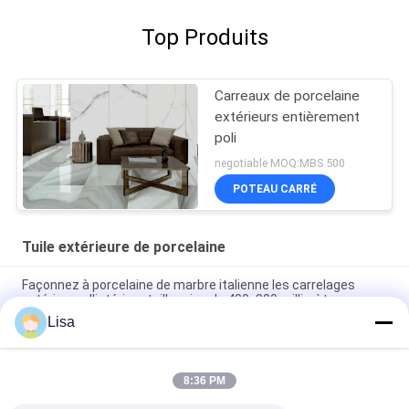
Top Produits
Carreaux de porcelaine
extérieurs entièrement
poli
negotiable MOQ:MBS 500
POTEAU CARRÉ
Tuile extérieure de porcelaine
Façonnez à porcelaine de marbre italienne les carrelages
extérieurs d'intérieur taille grise de 400x800 millimètre
Lisa
la porcelaine extérieure d'intérieur de 40*80cm couvre de
tuiles la couleur beige de marbre résistante à l'usure
8:36 PM
Carrelages extérieurs mats de cuisine de porcelaine
400*800mm vitrés poli