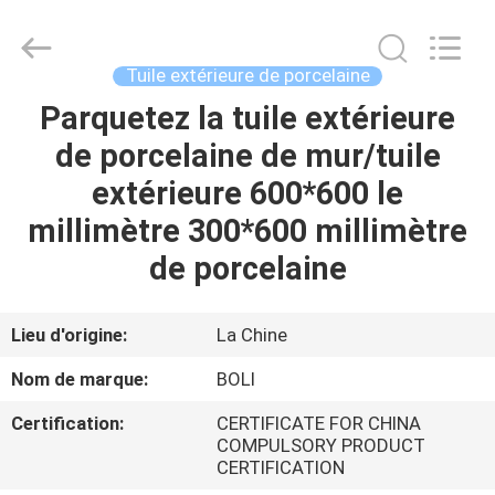
2026
FOSHAN
BOLI
CERAMICS
CO.,LTD..
Tuile extérieure de porcelaine
All
Rights
Parquetez la tuile extérieure
À
Reserved.
de porcelaine de mur/tuile
LA
extérieure 600*600 le
MAISON
millimètre 300*600 millimètre
PRODUITS
de porcelaine
VIDÉOS
Lieu d'origine:
La Chine
Nom de marque:
BOLI
À
Certification:
CERTIFICATE FOR CHINA
PROPOS
COMPULSORY PRODUCT
CERTIFICATION
DE