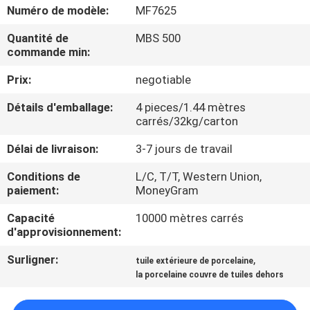
NOUS
Numéro de modèle:
MF7625
Quantité de
MBS 500
commande min:
VISITE
DE
Prix:
negotiable
L'USINE
Détails d'emballage:
4 pieces/1.44 mètres
carrés/32kg/carton
CONTRÔLE
Délai de livraison:
3-7 jours de travail
DE
Conditions de
L/C, T/T, Western Union,
paiement:
MoneyGram
LA
QUALITÉ
Capacité
10000 mètres carrés
d'approvisionnement:
NOUS
Surligner:
,
tuile extérieure de porcelaine
la porcelaine couvre de tuiles dehors
CONTACTER