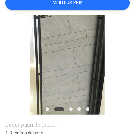
MEILLEUR PRIX
DEMANDEZ
UN DEVIS
PLAN
DU
SITE
POLITIQUE
DE
CONFIDENTIALITÉ
Description de produit
1. Données de base :