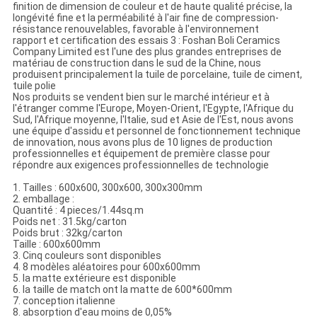
finition de dimension de couleur et de haute qualité précise, la
longévité fine et la perméabilité à l'air fine de compression-
résistance renouvelables, favorable à l'environnement
rapport et certification des essais 3 : Foshan Boli Ceramics
Company Limited est l'une des plus grandes entreprises de
matériau de construction dans le sud de la Chine, nous
produisent principalement la tuile de porcelaine, tuile de ciment,
tuile polie
Nos produits se vendent bien sur le marché intérieur et à
l'étranger comme l'Europe, Moyen-Orient, l'Egypte, l'Afrique du
Sud, l'Afrique moyenne, l'Italie, sud et Asie de l'Est, nous avons
une équipe d'assidu et personnel de fonctionnement technique
de innovation, nous avons plus de 10 lignes de production
professionnelles et équipement de première classe pour
répondre aux exigences professionnelles de technologie
1. Tailles : 600x600, 300x600, 300x300mm
2. emballage :
Quantité : 4 pieces/1.44sq.m
Poids net : 31.5kg/carton
Poids brut : 32kg/carton
Taille : 600x600mm
3. Cinq couleurs sont disponibles
4. 8 modèles aléatoires pour 600x600mm
5. la matte extérieure est disponible
6. la taille de match ont la matte de 600*600mm
7. conception italienne
8. absorption d'eau moins de 0,05%