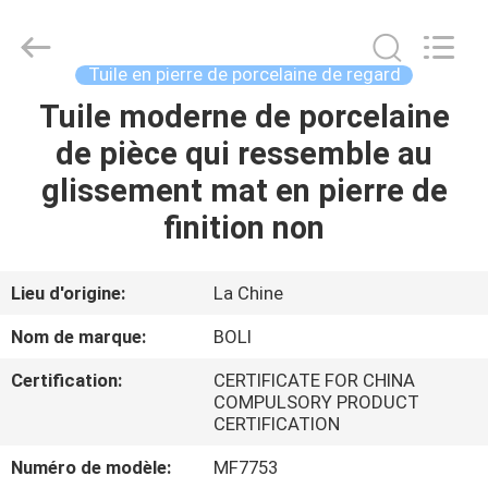
2026
FOSHAN
BOLI
CERAMICS
CO.,LTD..
Tuile en pierre de porcelaine de regard
All
Rights
Tuile moderne de porcelaine
À
Reserved.
de pièce qui ressemble au
LA
glissement mat en pierre de
MAISON
finition non
PRODUITS
Lieu d'origine:
La Chine
VIDÉOS
Nom de marque:
BOLI
Certification:
CERTIFICATE FOR CHINA
À
COMPULSORY PRODUCT
CERTIFICATION
PROPOS
DE
Numéro de modèle:
MF7753