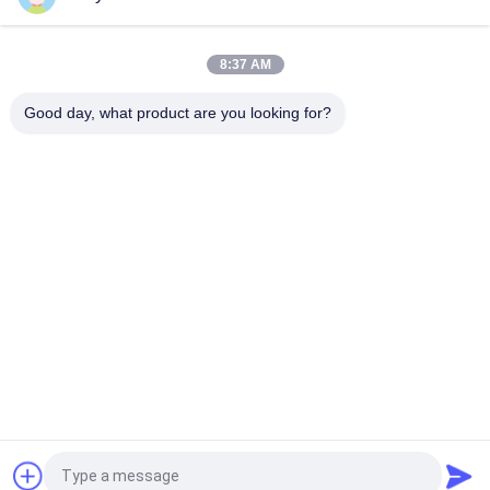
Appui vitré par tuile de matériau de construction de porcelaine
de regard de grès de 30 x de 60 cm
8:37 AM
Carrelage en pierre rustique de tuile de porcelaine de
regard/de porcelaine regard de pierre 600*600mm
Good day, what product are you looking for?
Catégories populaires
Tous
Carreaux De 
Tuile En Pierre De 
Porcelaine Émaillée
Porcelaine De 
Regard
Tuile Moderne De 
Tuile De Marbre De 
Porcelaine
Porcelaine De 
Regard
Tuiles En Bois De 
Tuile De Porcelaine 
Porcelaine D'effet
De Regard De Tapis
Tuile De Porcelaine 
Tuile De La 
De Regard De 
Porcelaine 24x24
Ciment
Demandez un devis