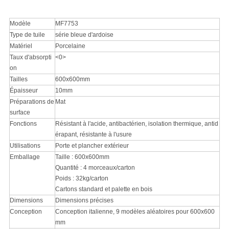
Modèle
MF7753
Type de tuile
série bleue d'ardoise
Matériel
Porcelaine
Taux d'absorpti
<0>
on
Tailles
600x600mm
Épaisseur
10mm
Préparations de
Mat
surface
Fonctions
Résistant à l'acide, antibactérien, isolation thermique, antid
érapant, résistante à l'usure
Utilisations
Porte et plancher extérieur
Emballage
Taille : 600x600mm
Quantité : 4 morceaux/carton
Poids : 32kg/carton
Cartons standard et palette en bois
Dimensions
Dimensions précises
Conception
Conception italienne, 9 modèles aléatoires pour 600x600
mm