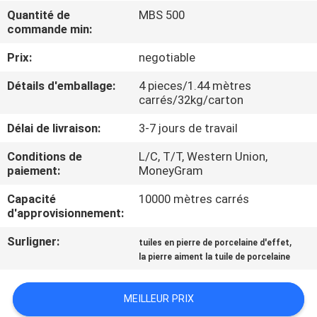
NOUS
Quantité de
MBS 500
commande min:
VISITE
Prix:
negotiable
DE
Détails d'emballage:
4 pieces/1.44 mètres
carrés/32kg/carton
L'USINE
Délai de livraison:
3-7 jours de travail
CONTRÔLE
Conditions de
L/C, T/T, Western Union,
paiement:
MoneyGram
DE
LA
Capacité
10000 mètres carrés
d'approvisionnement:
QUALITÉ
Surligner:
,
tuiles en pierre de porcelaine d'effet
la pierre aiment la tuile de porcelaine
NOUS
CONTACTER
MEILLEUR PRIX