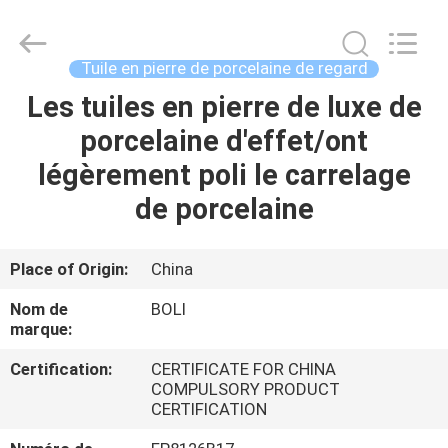
2026
FOSHAN
BOLI
CERAMICS
CO.,LTD..
Tuile en pierre de porcelaine de regard
All
Rights
Les tuiles en pierre de luxe de
À
Reserved.
porcelaine d'effet/ont
LA
légèrement poli le carrelage
MAISON
de porcelaine
PRODUITS
Place of Origin:
China
VIDÉOS
Nom de
BOLI
marque:
À
Certification:
CERTIFICATE FOR CHINA
COMPULSORY PRODUCT
PROPOS
CERTIFICATION
DE