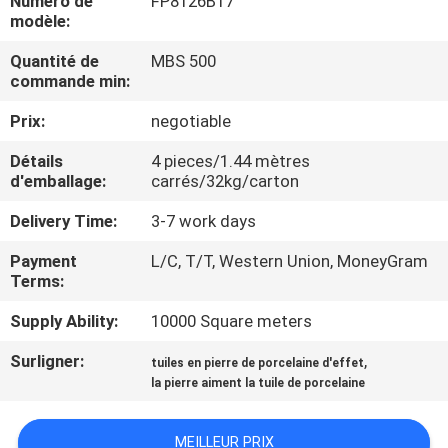
Numéro de
FP8126B17
NOUS
modèle:
Quantité de
MBS 500
VISITE
commande min:
DE
Prix:
negotiable
L'USINE
Détails
4 pieces/1.44 mètres
d'emballage:
carrés/32kg/carton
CONTRÔLE
Delivery Time:
3-7 work days
DE
Payment
L/C, T/T, Western Union, MoneyGram
LA
Terms:
QUALITÉ
Supply Ability:
10000 Square meters
Surligner:
,
tuiles en pierre de porcelaine d'effet
NOUS
la pierre aiment la tuile de porcelaine
CONTACTER
MEILLEUR PRIX