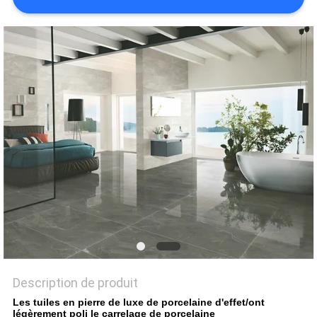
DEMANDEZ
UN DEVIS
PLAN
DU
SITE
POLITIQUE
DE
CONFIDENTIALITÉ
Description de produit
Les tuiles en pierre de luxe de porcelaine d'effet/ont
légèrement poli le carrelage de porcelaine