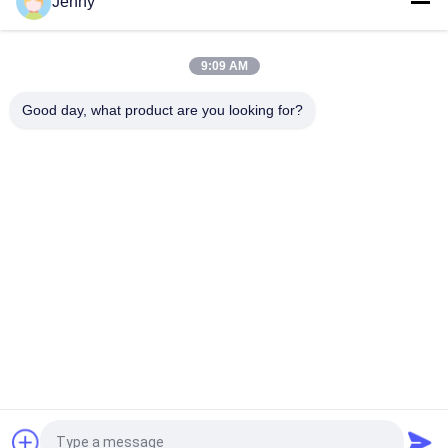
Jenny
Appui vitré par tuile de matériau de construction de porcelaine
de regard de grès de 30 x de 60 cm
9:09 AM
Carrelage en pierre rustique de tuile de porcelaine de
regard/de porcelaine regard de pierre 600*600mm
Good day, what product are you looking for?
Catégories populaires
Tous
Carreaux De 
Tuile En Pierre De 
Porcelaine Émaillée
Porcelaine De 
Regard
Tuile Moderne De 
Tuile De Marbre De 
Porcelaine
Porcelaine De 
Regard
Tuiles En Bois De 
Tuile De Porcelaine 
Porcelaine D'effet
De Regard De Tapis
Tuile De Porcelaine 
Tuile De La 
De Regard De 
Porcelaine 24x24
Ciment