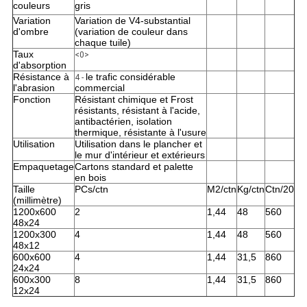
couleurs
gris
Variation
Variation de V4-substantial
d'ombre
(variation de couleur dans
chaque tuile)
Taux
<0>
d'absorption
Résistance à
le trafic considérable
4 -
l'abrasion
commercial
Fonction
Résistant chimique et Frost
résistants, résistant à l'acide,
antibactérien, isolation
thermique, résistante à l'usure
Utilisation
Utilisation dans le plancher et
le mur d'intérieur et extérieurs
Empaquetage
Cartons standard et palette
en bois
Taille
PCs/ctn
M2/ctn
Kg/ctn
Ctn/20
(millimètre)
1200x600
2
1,44
48
560
48x24
1200x300
4
1,44
48
560
48x12
600x600
4
1,44
31,5
860
24x24
600x300
8
1,44
31,5
860
12x24