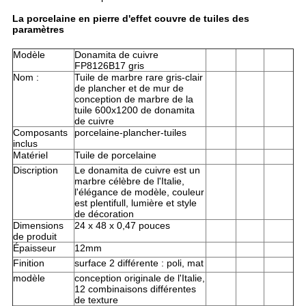
La porcelaine en pierre d'effet couvre de tuiles des
paramètres
Modèle
Donamita de cuivre
FP8126B17 gris
Nom :
Tuile de marbre rare gris-clair
de plancher et de mur de
conception de marbre de la
tuile 600x1200 de donamita
de cuivre
Composants
porcelaine-plancher-tuiles
inclus
Matériel
Tuile de porcelaine
Discription
Le donamita de cuivre est un
marbre célèbre de l'Italie,
l'élégance de modèle, couleur
est plentifull, lumière et style
de décoration
Dimensions
24 x 48 x 0,47 pouces
de produit
Épaisseur
12mm
Finition
surface 2 différente : poli, mat
modèle
conception originale de l'Italie,
12 combinaisons différentes
de texture