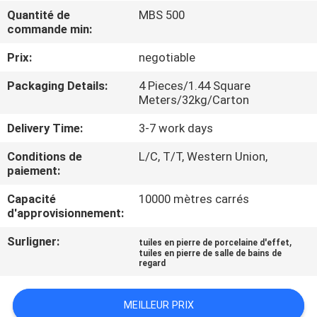
NOUS
Quantité de
MBS 500
commande min:
VISITE
Prix:
negotiable
DE
Packaging Details:
4 Pieces/1.44 Square
Meters/32kg/Carton
L'USINE
Delivery Time:
3-7 work days
CONTRÔLE
Conditions de
L/C, T/T, Western Union,
paiement:
DE
LA
Capacité
10000 mètres carrés
d'approvisionnement:
QUALITÉ
Surligner:
,
tuiles en pierre de porcelaine d'effet
tuiles en pierre de salle de bains de
NOUS
regard
CONTACTER
MEILLEUR PRIX