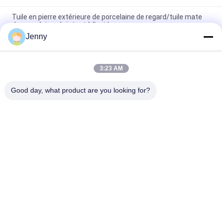
Tuile en pierre extérieure de porcelaine de regard/tuile mate
de porcelaine résistant à l'acide
Jenny
Appui vitré par tuile de matériau de construction de porcelaine
de regard de grès de 30 x de 60 cm
3:23 AM
Carrelage en pierre rustique de tuile de porcelaine de
regard/de porcelaine regard de pierre 600*600mm
Good day, what product are you looking for?
Catégories populaires
Tous
Carreaux De 
Tuile En Pierre De 
Porcelaine Émaillée
Porcelaine De 
Regard
Tuile Moderne De 
Tuile De Marbre De 
Porcelaine
Porcelaine De 
Regard
Tuiles En Bois De 
Tuile De Porcelaine 
Porcelaine D'effet
De Regard De Tapis