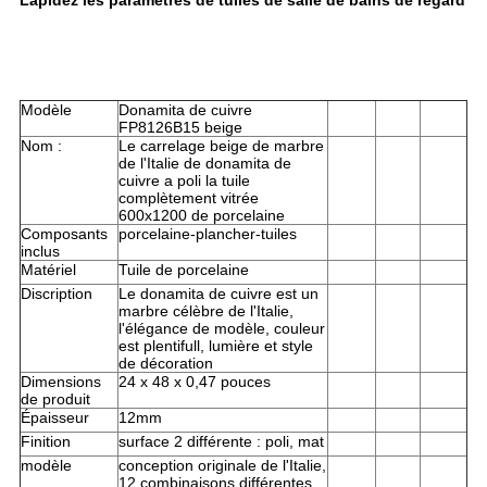
Lapidez les paramètres de tuiles de salle de bains de regard
Modèle
Donamita de cuivre
FP8126B15 beige
Nom :
Le carrelage beige de marbre
de l'Italie de donamita de
cuivre a poli la tuile
complètement vitrée
600x1200 de porcelaine
Composants
porcelaine-plancher-tuiles
inclus
Matériel
Tuile de porcelaine
Discription
Le donamita de cuivre est un
marbre célèbre de l'Italie,
l'élégance de modèle, couleur
est plentifull, lumière et style
de décoration
Dimensions
24 x 48 x 0,47 pouces
de produit
Épaisseur
12mm
Finition
surface 2 différente : poli, mat
modèle
conception originale de l'Italie,
12 combinaisons différentes