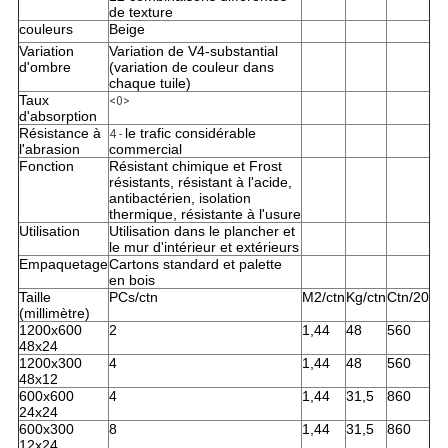
de texture
couleurs
Beige
Variation
Variation de V4-substantial
d'ombre
(variation de couleur dans
chaque tuile)
Taux
<0>
d'absorption
Résistance à
le trafic considérable
4 -
l'abrasion
commercial
Fonction
Résistant chimique et Frost
résistants, résistant à l'acide,
antibactérien, isolation
thermique, résistante à l'usure
Utilisation
Utilisation dans le plancher et
le mur d'intérieur et extérieurs
Empaquetage
Cartons standard et palette
en bois
Taille
PCs/ctn
M2/ctn
Kg/ctn
Ctn/20
(millimètre)
1200x600
2
1,44
48
560
48x24
1200x300
4
1,44
48
560
48x12
600x600
4
1,44
31,5
860
24x24
600x300
8
1,44
31,5
860
12x24