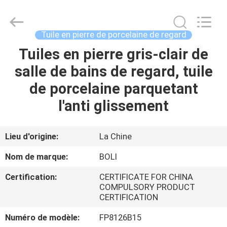
2026
FOSHAN
BOLI
CERAMICS
CO.,LTD..
Tuile en pierre de porcelaine de regard
All
Rights
Tuiles en pierre gris-clair de
À
Reserved.
salle de bains de regard, tuile
LA
de porcelaine parquetant
MAISON
l'anti glissement
PRODUITS
Lieu d'origine:
La Chine
VIDÉOS
Nom de marque:
BOLI
Certification:
CERTIFICATE FOR CHINA
À
COMPULSORY PRODUCT
CERTIFICATION
PROPOS
DE
Numéro de modèle:
FP8126B15