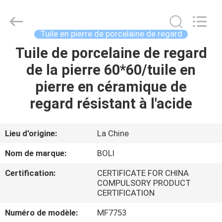
2026
FOSHAN
BOLI
CERAMICS
CO.,LTD..
Tuile en pierre de porcelaine de regard
All
Rights
Tuile de porcelaine de regard
À
Reserved.
de la pierre 60*60/tuile en
LA
pierre en céramique de
MAISON
regard résistant à l'acide
PRODUITS
Lieu d'origine:
La Chine
VIDÉOS
Nom de marque:
BOLI
Certification:
CERTIFICATE FOR CHINA
À
COMPULSORY PRODUCT
CERTIFICATION
PROPOS
DE
Numéro de modèle:
MF7753