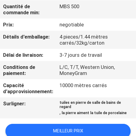
NOUS
Quantité de
MBS 500
commande min:
VISITE
Prix:
negotiable
DE
Détails d'emballage:
4 pieces/1.44 mètres
carrés/32kg/carton
L'USINE
Délai de livraison:
3-7 jours de travail
CONTRÔLE
Conditions de
L/C, T/T, Western Union,
paiement:
MoneyGram
DE
LA
Capacité
10000 mètres carrés
d'approvisionnement:
QUALITÉ
Surligner:
tuiles en pierre de salle de bains de
regard
,
NOUS
la pierre aiment la tuile de porcelaine
CONTACTER
MEILLEUR PRIX