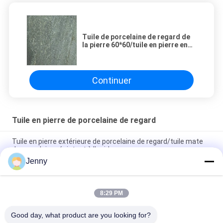
Tuile de porcelaine de regard de
la pierre 60*60/tuile en pierre en
céramique de regard résistant à
l'acide
Continuer
Tuile en pierre de porcelaine de regard
Tuile en pierre extérieure de porcelaine de regard/tuile mate
de porcelaine résistant à l'acide
Jenny
Appui vitré par tuile de matériau de construction de porcelaine
de regard de grès de 30 x de 60 cm
8:29 PM
Carrelage en pierre rustique de tuile de porcelaine de
regard/de porcelaine regard de pierre 600*600mm
Good day, what product are you looking for?