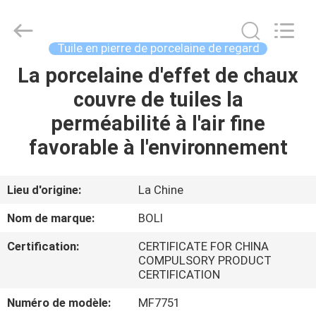
2026
FOSHAN
BOLI
CERAMICS
CO.,LTD..
Tuile en pierre de porcelaine de regard
All
Rights
La porcelaine d'effet de chaux
À
Reserved.
couvre de tuiles la
LA
perméabilité à l'air fine
MAISON
favorable à l'environnement
PRODUITS
Lieu d'origine:
La Chine
VIDÉOS
Nom de marque:
BOLI
Certification:
CERTIFICATE FOR CHINA
À
COMPULSORY PRODUCT
CERTIFICATION
PROPOS
DE
Numéro de modèle:
MF7751