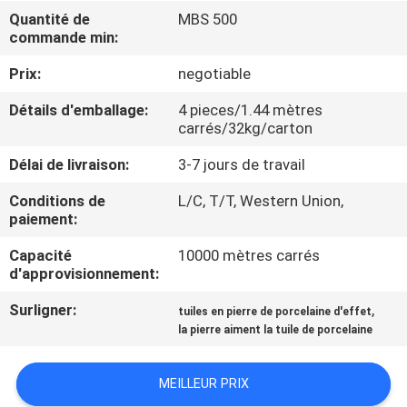
NOUS
Quantité de
MBS 500
commande min:
VISITE
Prix:
negotiable
DE
Détails d'emballage:
4 pieces/1.44 mètres
carrés/32kg/carton
L'USINE
Délai de livraison:
3-7 jours de travail
CONTRÔLE
Conditions de
L/C, T/T, Western Union,
paiement:
DE
LA
Capacité
10000 mètres carrés
d'approvisionnement:
QUALITÉ
Surligner:
,
tuiles en pierre de porcelaine d'effet
la pierre aiment la tuile de porcelaine
NOUS
CONTACTER
MEILLEUR PRIX