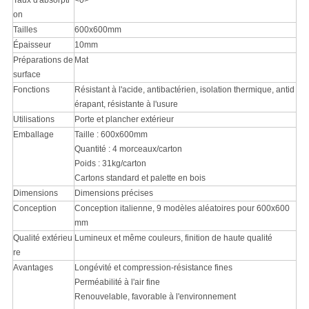
Taux d'absorpti
<0>
on
Tailles
600x600mm
Épaisseur
10mm
Préparations de
Mat
surface
Fonctions
Résistant à l'acide, antibactérien, isolation thermique, antid
érapant, résistante à l'usure
Utilisations
Porte et plancher extérieur
Emballage
Taille : 600x600mm
Quantité : 4 morceaux/carton
Poids : 31kg/carton
Cartons standard et palette en bois
Dimensions
Dimensions précises
Conception
Conception italienne, 9 modèles aléatoires pour 600x600
mm
Qualité extérieu
Lumineux et même couleurs, finition de haute qualité
re
Avantages
Longévité et compression-résistance fines
Perméabilité à l'air fine
Renouvelable, favorable à l'environnement