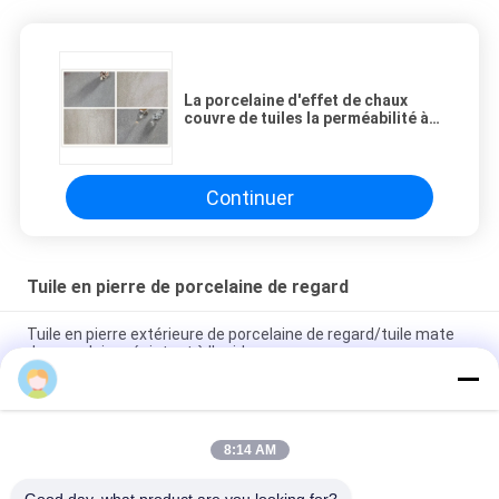
La porcelaine d'effet de chaux
couvre de tuiles la perméabilité à
l'air fine favorable à
l'environnement
Continuer
Tuile en pierre de porcelaine de regard
Tuile en pierre extérieure de porcelaine de regard/tuile mate
de porcelaine résistant à l'acide
Appui vitré par tuile de matériau de construction de porcelaine
de regard de grès de 30 x de 60 cm
8:14 AM
Carrelage en pierre rustique de tuile de porcelaine de
regard/de porcelaine regard de pierre 600*600mm