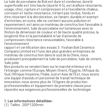
La tuile de porcelaine de Boli est dure et condense, dureté
superficielle est très haute (dureté 4-5), est éraflure-résistante,
usage, choc, rupture et compression et a l'excellente chaleur,
corrosion et tache-résistance, n'étant pas tordue, fendu et
être-résistant à la décoloration, se fanant, durable et exempt
d'entretien, en outre, elle ne contient aucuns pollution et
rayonnement, est ainsi un matériau de construction favorable à
l'environnement, tuile de porcelaine est lumineuse avec la
finition de dimension de couleur et de haute qualité précise, la
longévité fine et la perméabilité à l'air d'amende de
compression-résistance renouvelables, favorable à
l'environnement
rapport et certification des essais 3 : Foshan Boli Ceramics
Company Limited est l'une des plus grandes entreprises de
matériau de construction dans le sud de la Chine, nous
produisent principalement la tuile de porcelaine, tuile de ciment,
tuile polie
Nos produits se vendent bien sur le marché intérieur et à
l'étranger comme l'Europe, Moyen-Orient, l'Egypte, l'Afrique du
Sud, l'Afrique moyenne, l'Italie, sud et Asie de l'Est, nous avons
une équipe d'assidu et personnel de travail technique de
innovation, nous avons plus de 10 lignes de production
professionnelles et équipement de première classe pour
répondre aux exigences professionnelles de technologie
5.
Les informations détaillées :
(1). Tailles : 200*1200mm