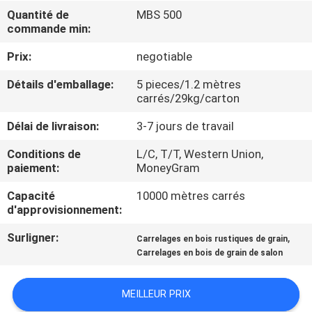
NOUS
Quantité de
MBS 500
commande min:
VISITE
Prix:
negotiable
DE
Détails d'emballage:
5 pieces/1.2 mètres
carrés/29kg/carton
L'USINE
Délai de livraison:
3-7 jours de travail
CONTRÔLE
Conditions de
L/C, T/T, Western Union,
paiement:
MoneyGram
DE
LA
Capacité
10000 mètres carrés
d'approvisionnement:
QUALITÉ
Surligner:
,
Carrelages en bois rustiques de grain
Carrelages en bois de grain de salon
NOUS
CONTACTER
MEILLEUR PRIX