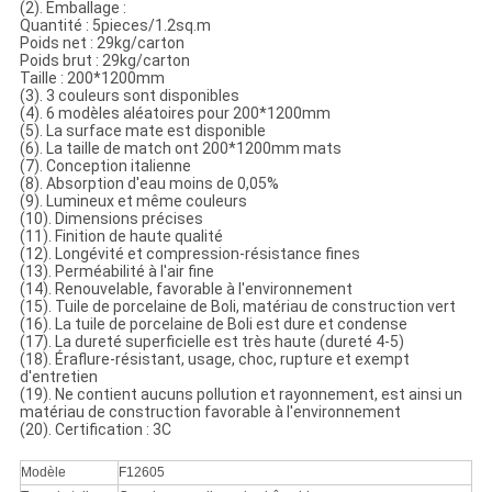
(2). Emballage :
Quantité : 5pieces/1.2sq.m
Poids net : 29kg/carton
Poids brut : 29kg/carton
Taille : 200*1200mm
(3). 3 couleurs sont disponibles
(4). 6 modèles aléatoires pour 200*1200mm
(5). La surface mate est disponible
(6). La taille de match ont 200*1200mm mats
(7). Conception italienne
(8). Absorption d'eau moins de 0,05%
(9). Lumineux et même couleurs
(10). Dimensions précises
(11). Finition de haute qualité
(12). Longévité et compression-résistance fines
(13). Perméabilité à l'air fine
(14). Renouvelable, favorable à l'environnement
(15). Tuile de porcelaine de Boli, matériau de construction vert
(16). La tuile de porcelaine de Boli est dure et condense
(17). La dureté superficielle est très haute (dureté 4-5)
(18). Éraflure-résistant, usage, choc, rupture et exempt
d'entretien
(19). Ne contient aucuns pollution et rayonnement, est ainsi un
matériau de construction favorable à l'environnement
(20). Certification : 3C
Modèle
F12605