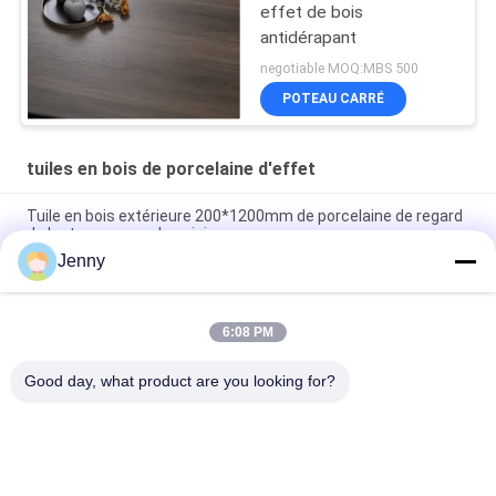
effet de bois
antidérapant
negotiable MOQ:MBS 500
POTEAU CARRÉ
tuiles en bois de porcelaine d'effet
Tuile en bois extérieure 200*1200mm de porcelaine de regard
de lustre sec pour la cuisine
Jenny
Tuile en bois de mur de finition de regard d'effet de porcelaine
en céramique en bois des carrelages 11mm
6:08 PM
La porcelaine en bois solide d'effet couvre de tuiles la
chambre à coucher 20*120Cm de Matte Surface Non Slip For
Good day, what product are you looking for?
Catégories populaires
Tous
Carreaux De 
Tuile En Pierre De 