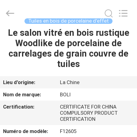
2026
FOSHAN
BOLI
CERAMICS
CO.,LTD..
Tuiles en bois de porcelaine d'effet
All
Rights
Le salon vitré en bois rustique
À
Reserved.
Woodlike de porcelaine de
LA
carrelages de grain couvre de
MAISON
tuiles
PRODUITS
Lieu d'origine:
La Chine
VIDÉOS
Nom de marque:
BOLI
Certification:
CERTIFICATE FOR CHINA
À
COMPULSORY PRODUCT
CERTIFICATION
PROPOS
DE
Numéro de modèle:
F12605