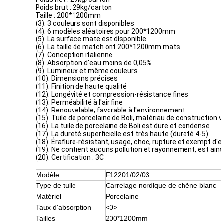
Poids brut : 29kg/carton
Taille : 200*1200mm
(3). 3 couleurs sont disponibles
(4). 6 modèles aléatoires pour 200*1200mm
(5). La surface mate est disponible
(6). La taille de match ont 200*1200mm mats
(7). Conception italienne
(8). Absorption d'eau moins de 0,05%
(9). Lumineux et même couleurs
(10). Dimensions précises
(11). Finition de haute qualité
(12). Longévité et compression-résistance fines
(13). Perméabilité à l'air fine
(14). Renouvelable, favorable à l'environnement
(15). Tuile de porcelaine de Boli, matériau de construction 
(16). La tuile de porcelaine de Boli est dure et condense
(17). La dureté superficielle est très haute (dureté 4-5)
(18). Éraflure-résistant, usage, choc, rupture et exempt d'
(19). Ne contient aucuns pollution et rayonnement, est ai
(20). Certification : 3C
Modèle
F12201/02/03
Type de tuile
Carrelage nordique de chêne blanc
Matériel
Porcelaine
Taux d'absorption
<0>
Tailles
200*1200mm