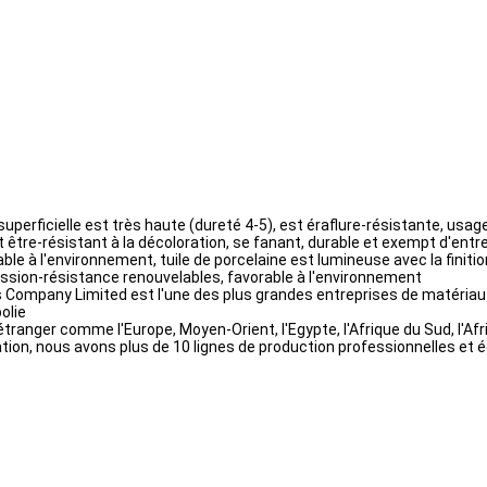
superficielle est très haute (dureté 4-5), est éraflure-résistante, usag
 être-résistant à la décoloration, se fanant, durable et exempt d'entret
e à l'environnement, tuile de porcelaine est lumineuse avec la finitio
ression-résistance renouvelables, favorable à l'environnement
cs Company Limited est l'une des plus grandes entreprises de matériau
polie
étranger comme l'Europe, Moyen-Orient, l'Egypte, l'Afrique du Sud, l'Afr
vation, nous avons plus de 10 lignes de production professionnelles e