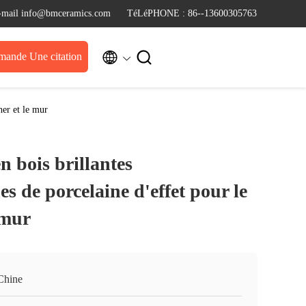
-mail info@bmceramics.com
TéLéPHONE : 86--13600305763


ande Une citation
her et le mur
n bois brillantes
es de porcelaine d'effet pour le
 mur
Chine