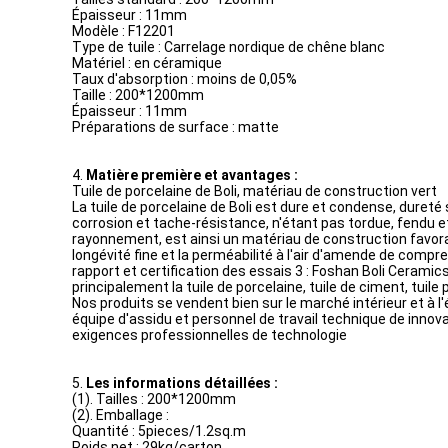
Épaisseur : 11mm
Modèle : F12201
Type de tuile : Carrelage nordique de chêne blanc
Matériel : en céramique
Taux d'absorption : moins de 0,05%
Taille : 200*1200mm
Épaisseur : 11mm
Préparations de surface : matte
4.
Matière première et avantages :
Tuile de porcelaine de Boli, matériau de construction vert
La tuile de porcelaine de Boli est dure et condense, dureté 
corrosion et tache-résistance, n'étant pas tordue, fendu et
rayonnement, est ainsi un matériau de construction favorabl
longévité fine et la perméabilité à l'air d'amende de comp
rapport et certification des essais 3 : Foshan Boli Cerami
principalement la tuile de porcelaine, tuile de ciment, tuile 
Nos produits se vendent bien sur le marché intérieur et à l'
équipe d'assidu et personnel de travail technique de inno
exigences professionnelles de technologie
5.
Les informations détaillées :
(1). Tailles : 200*1200mm
(2). Emballage :
Quantité : 5pieces/1.2sq.m
Poids net : 29kg/carton