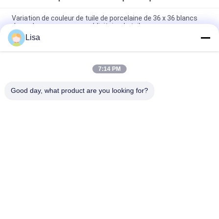
Variation de couleur de tuile de porcelaine de 36 x 36 blancs
dans chaque message publicitaire de tuile
Lisa
La pleine salle de bains de granit de corps couvre de tuiles
l'appui extérieur d'intérieur blanc de couleur
7:14 PM
La pleine tuile de porcelaine de corps de sembler en pierre/la
pierre de luxe anti glissement aiment la tuile de porcelaine
Good day, what product are you looking for?
Catégories populaires
Tous
Carreaux De 
Tuile En Pierre De 
Porcelaine Émaillée
Porcelaine De 
Regard
Tuile Moderne De 
Tuile De Marbre De 
Porcelaine
Porcelaine De 
Regard
Tuiles En Bois De 
Tuile De Porcelaine 
Porcelaine D'effet
De Regard De Tapis