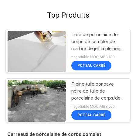
Top Produits
Tuile de porcelaine de
corps de sembler de
marbre de jet la pleine/a
poli la tuile de marbre de
negotiable MOQ:MBS 500
porcelaine
POTEAU CARRÉ
Pleine tuile concave
noire de tuile de
porcelaine de corps/de
porcelaine de plancher
negotiable MOQ:MBS 500
cuisine de corps
POTEAU CARRÉ
Carreaux de porcelaine de corps complet