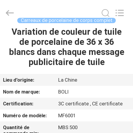
2026
FOSHAN
BOLI
CERAMICS
CO.,LTD..
Carreaux de porcelaine de corps complet
All
Rights
Variation de couleur de tuile
À
Reserved.
de porcelaine de 36 x 36
LA
blancs dans chaque message
MAISON
publicitaire de tuile
PRODUITS
Lieu d'origine:
La Chine
VIDÉOS
Nom de marque:
BOLI
Certification:
3C certificate , CE certificate
À
Numéro de modèle:
MF6001
PROPOS
DE
Quantité de
MBS 500