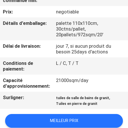
commande min:
NOUS
Prix:
negotiable
VISITE
Détails d'emballage:
palette 110x110cm,
30ctns/pallet,
DE
20pallets/972sqm/20'
L'USINE
Délai de livraison:
jour 7, si aucun produit du
besoin 25days d'actions
CONTRÔLE
Conditions de
L / C, T / T
paiement:
DE
LA
Capacité
21000sqm/day
d'approvisionnement:
QUALITÉ
Surligner:
,
tuiles de salle de bains de granit
Tuiles en pierre de granit
NOUS
CONTACTER
MEILLEUR PRIX