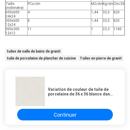
Taille
PCs/ctn
M2/ctn
Kg/ctn
Ctn/20
(millimètre)
600x600
4
1,44
33,5
820
24x24
300x600
8
1,44
33,5
820
12x24
300x300
11
1
23,3
1180
12x12
tuiles de salle de bains de granit
tuile de porcelaine de plancher de cuisine
Tuiles en pierre de granit
Variation de couleur de tuile de
porcelaine de 36 x 36 blancs dans
chaque message publicitaire de
tuile
Continuer