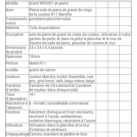
Modèle
Granit MF6001 en pierre
Nom :
Pleine tuile de pierre de granit de corps
de la couleur R11 blanche
Composants
porcelaine-plancher-tuiles
inclus
Matériel
Tuile de porcelaine
Discription
tuile de pierre de granit de corps de couleur, utilisation à notre
gardon de porte, et dans la porte le plancher et le mur de
douche de salle de bains, plancher de cuisine et mur.
Dimensions
24 x 24 x 0,4 pouces
de produit
Épaisseur
10mm
Finition
Matte R11
modèle
granit de nature
couleurs
couleur blanche, 6color disponible, noir,
gris, gris-foncé, café, beige crème, beige
Variation
Variation de V4-substantial (variation
d'ombre
de couleur dans chaque tuile)
Taux
<0>
d'absorption
Résistance à
6 - le trafic considérable commercial
l'abrasion
Fonction
Résistant chimique et Frost résistants,
résistant à l'acide, antibactérien,
isolation thermique, résistante à l'usure
Utilisation
Utilisation dans le plancher et le mur
d'intérieur et extérieurs
Empaquetage
Cartons standard et palette en bois