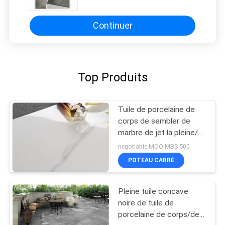
aiment la tuile de porcelaine
Continuer
Top Produits
Tuile de porcelaine de
corps de sembler de
marbre de jet la pleine/a
poli la tuile de marbre de
negotiable MOQ:MBS 500
porcelaine
POTEAU CARRÉ
Pleine tuile concave
noire de tuile de
porcelaine de corps/de