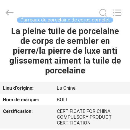
2026
FOSHAN
BOLI
CERAMICS
CO.,LTD..
Carreaux de porcelaine de corps complet
All
Rights
La pleine tuile de porcelaine
À
Reserved.
de corps de sembler en
LA
pierre/la pierre de luxe anti
MAISON
glissement aiment la tuile de
PRODUITS
porcelaine
VIDÉOS
Lieu d'origine:
La Chine
Nom de marque:
BOLI
À
Certification:
CERTIFICATE FOR CHINA
PROPOS
COMPULSORY PRODUCT
CERTIFICATION
DE