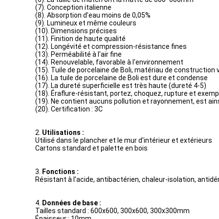
(7). Conception italienne
(8). Absorption d'eau moins de 0,05%
(9). Lumineux et même couleurs
(10). Dimensions précises
(11). Finition de haute qualité
(12). Longévité et compression-résistance fines
(13). Perméabilité à l'air fine
(14). Renouvelable, favorable à l'environnement
(15). Tuile de porcelaine de Boli, matériau de construction 
(16). La tuile de porcelaine de Boli est dure et condense
(17). La dureté superficielle est très haute (dureté 4-5)
(18). Éraflure-résistant, portez, choquez, rupture et exemp
(19). Ne contient aucuns pollution et rayonnement, est ai
(20). Certification : 3C
2.
Utilisations :
Utilisé dans le plancher et le mur d'intérieur et extérieurs
Cartons standard et palette en bois
3.
Fonctions :
Résistant à l'acide, antibactérien, chaleur-isolation, antidé
4.
Données de base :
Tailles standard : 600x600, 300x600, 300x300mm
Épaisseur : 10mm