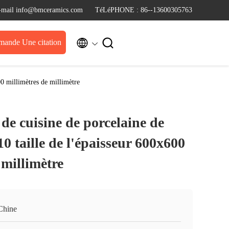
-mail info@bmceramics.com
TéLéPHONE : 86--13600305763


ande Une citation
600 millimètres de millimètre
 de cuisine de porcelaine de
10 taille de l'épaisseur 600x600
 millimètre
Chine