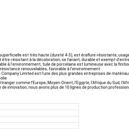
superficielle est très haute (dureté 4-5), est éraflure-résistante, usag
 être-résistant à la décoloration, se fanant, durable et exempt d'entret
e à l'environnement, tuile de porcelaine est lumineuse avec la finitio
on-résistance renouvelables, favorable à l'environnement
cs Company Limited est l'une des plus grandes entreprises de matériau
polie
étranger comme l'Europe, Moyen-Orient, l'Egypte, l'Afrique du Sud, l'Afr
 de innovation, nous avons plus de 10 lignes de production professio