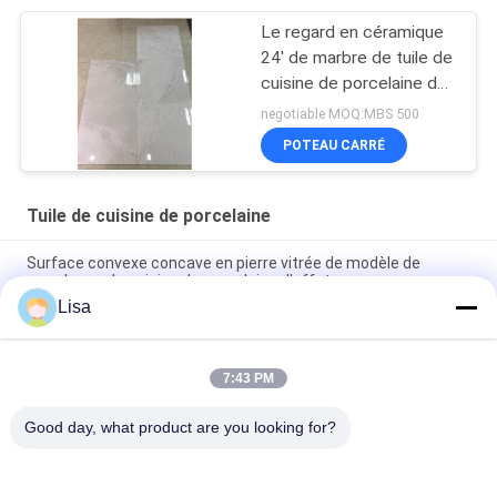
Le regard en céramique
24' de marbre de tuile de
cuisine de porcelaine de
Digital X 24' a glacé
negotiable MOQ:MBS 500
l'appui de mur
POTEAU CARRÉ
Tuile de cuisine de porcelaine
Surface convexe concave en pierre vitrée de modèle de
carrelages de cuisine de porcelaine d'effet
Lisa
Certificat en pierre de la CE de carreau de céramique
tuile/24x24 de cuisine de porcelaine de nature
7:43 PM
Mur résistant de cuisine de tuile de cuisine de porcelaine de
Frost/de tuile porcelaine de marbre
Good day, what product are you looking for?
Catégories populaires
Tous