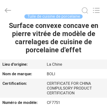
2026
FOSHAN
BOLI
CERAMICS
CO.,LTD..
Tuile de cuisine de porcelaine
All
Rights
Surface convexe concave en
À
Reserved.
pierre vitrée de modèle de
LA
carrelages de cuisine de
MAISON
porcelaine d'effet
PRODUITS
Lieu d'origine:
La Chine
VIDÉOS
Nom de marque:
BOLI
Certification:
CERTIFICATE FOR CHINA
À
COMPULSORY PRODUCT
CERTIFICATION
PROPOS
DE
Numéro de modèle:
CF7751