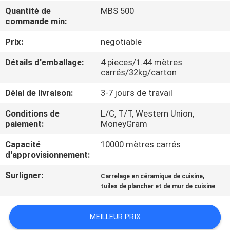
NOUS
Quantité de
MBS 500
commande min:
VISITE
Prix:
negotiable
DE
Détails d'emballage:
4 pieces/1.44 mètres
carrés/32kg/carton
L'USINE
Délai de livraison:
3-7 jours de travail
CONTRÔLE
Conditions de
L/C, T/T, Western Union,
paiement:
MoneyGram
DE
LA
Capacité
10000 mètres carrés
d'approvisionnement:
QUALITÉ
Surligner:
,
Carrelage en céramique de cuisine
tuiles de plancher et de mur de cuisine
NOUS
CONTACTER
MEILLEUR PRIX