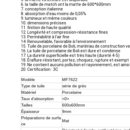
6. la taille de match ont la matte de 600*600mm
7. conception italienne
8. absorption d'eau moins de 0,05%
9. lumineux et même couleurs
10. dimensions précises
11. finition de haute qualité
12. Longévité et compression-résistance fines
13. Perméabilité à l'air fine
14. Renouvelable, favorable à l'environnement
15. Tuile de porcelaine de Boli, matériau de construction ve
16. La tuile de porcelaine de Boli est dure et condense
17. La dureté superficielle est très haute (dureté 4-5)
18. Éraflure-résistant, portez, choquez, rupture et exempt 
19. Ne contient aucuns pollution et rayonnement, est ains
20. Certification : 3C
Modèle
MF7622
Type de tuile
série de grès
Matériel
Porcelaine
Taux d'absorption
<0>
Tailles
600x600mm
Épaisseur
9mm
Préparations de surfa
Mat
ce