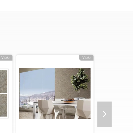
éo
Vidéo