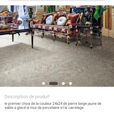
DEMANDEZ
UN DEVIS
PLAN
DU
SITE
POLITIQUE
DE
CONFIDENTIALITÉ
Description de produit
le premier choix de la couleur 24x24 de pierre beige jaune de
sable a glacé le mur de porcelaine et le carrelage