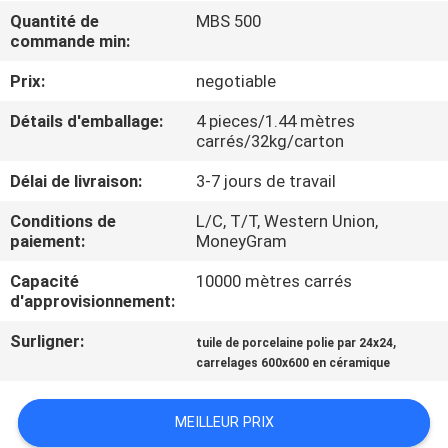
NOUS
Quantité de
MBS 500
commande min:
VISITE
Prix:
negotiable
DE
Détails d'emballage:
4 pieces/1.44 mètres
carrés/32kg/carton
L'USINE
Délai de livraison:
3-7 jours de travail
CONTRÔLE
Conditions de
L/C, T/T, Western Union,
paiement:
MoneyGram
DE
LA
Capacité
10000 mètres carrés
d'approvisionnement:
QUALITÉ
Surligner:
,
tuile de porcelaine polie par 24x24
carrelages 600x600 en céramique
NOUS
CONTACTER
MEILLEUR PRIX