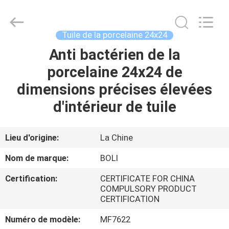
2026
FOSHAN
BOLI
CERAMICS
CO.,LTD..
Tuile de la porcelaine 24x24
All
Rights
Anti bactérien de la
À
Reserved.
porcelaine 24x24 de
LA
dimensions précises élevées
MAISON
d'intérieur de tuile
PRODUITS
Lieu d'origine:
La Chine
VIDÉOS
Nom de marque:
BOLI
Certification:
CERTIFICATE FOR CHINA
À
COMPULSORY PRODUCT
CERTIFICATION
PROPOS
DE
Numéro de modèle:
MF7622