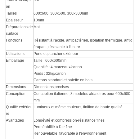
Taux d'absorpti
<0>
on
Tailles
600x600, 300x600, 300x300mm
Épaisseur
10mm
Préparations de
Mat
surface
Fonctions
Résistant à l'acide, antibactérien, isolation thermique, antid
érapant, résistante à l'usure
Utilisations
Porte et plancher extérieur
Emballage
Taille : 600x600mm
Quantité : 4 morceaux/carton
Poids : 32kg/carton
Cartons standard et palette en bois
Dimensions
Dimensions précises
Conception
Conception italienne, 8 modèles aléatoires pour 600x600
mm
Qualité extérieu
Lumineux et même couleurs, finition de haute qualité
re
Avantages
Longévité et compression-résistance fines
Perméabilité à l'air fine
Renouvelable, favorable à l'environnement