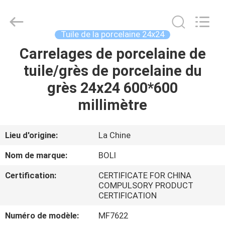
2026
FOSHAN
BOLI
CERAMICS
CO.,LTD..
Tuile de la porcelaine 24x24
All
Rights
Carrelages de porcelaine de
À
Reserved.
tuile/grès de porcelaine du
LA
grès 24x24 600*600
MAISON
millimètre
PRODUITS
Lieu d'origine:
La Chine
VIDÉOS
Nom de marque:
BOLI
Certification:
CERTIFICATE FOR CHINA
À
COMPULSORY PRODUCT
CERTIFICATION
PROPOS
DE
Numéro de modèle:
MF7622