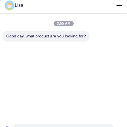
Lisa
Carrelages de porcelaine de tuile/grès de porcelaine du grès
24x24 600*600 millimètre
3:55 AM
Tuile non vitrée jaune de porcelaine pour le plancher d'intérieur
de voie d'avertissement tactile aveugle
Good day, what product are you looking for?
Catégories populaires
Tous
Carreaux De 
Tuile En Pierre De 
Porcelaine Émaillée
Porcelaine De 
Regard
Tuile Moderne De 
Tuile De Marbre De 
Porcelaine
Porcelaine De 
Regard
Tuiles En Bois De 
Tuile De Porcelaine 
Porcelaine D'effet
De Regard De Tapis
Tuile De Porcelaine 
Tuile De La 
De Regard De 
Porcelaine 24x24
Ciment