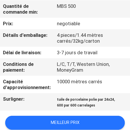
NOUS
Quantité de
MBS 500
commande min:
VISITE
Prix:
negotiable
DE
Détails d'emballage:
4 pieces/1.44 mètres
carrés/32kg/carton
L'USINE
Délai de livraison:
3-7 jours de travail
CONTRÔLE
Conditions de
L/C, T/T, Western Union,
paiement:
MoneyGram
DE
LA
Capacité
10000 mètres carrés
d'approvisionnement:
QUALITÉ
Surligner:
,
tuile de porcelaine polie par 24x24
600 par 600 carrelages
NOUS
CONTACTER
MEILLEUR PRIX