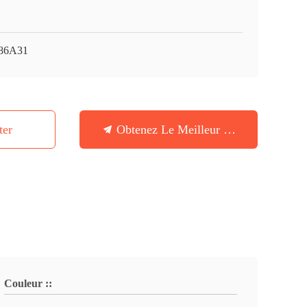
86A31
ter
Obtenez Le Meilleur Prix
Couleur ::