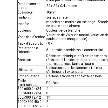
Dimensions de
24 x 24 x 0,4 pouces
produit
Épaisseur
10mm
Finition
surface mate
modèles de marbre du mélange 15ran
modèle
de pierre et de ciment
couleurs
Couleur beige blanche
Variation de V4-substantial (variation d
Variation d'ombre
couleur dans chaque tuile)
Taux d'absorption
<0>
Résistance à
6 - le trafic considérable commercial
l'abrasion
Résistant chimique et Frost résistants,
Fonction
résistant à l'acide, antibactérien, isolat
thermique, résistante à l'usure
Utilisation dans le plancher et le mur
Utilisation
d'intérieur et extérieurs
Empaquetage
Cartons standard et palette en bois
Taille
PCs/ctn
(millimètres)
600x600 24x24
4
300x600 12x24
8
300x300 12x12
11
1200X600 48x24
2
800X800 32x32
3