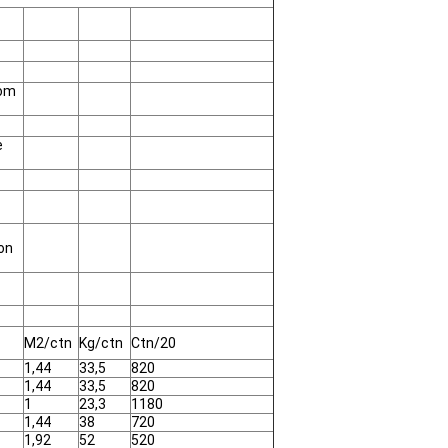
dom
e
ion
M2/ctn
Kg/ctn
Ctn/20
1,44
33,5
820
1,44
33,5
820
1
23,3
1180
1,44
38
720
1,92
52
520