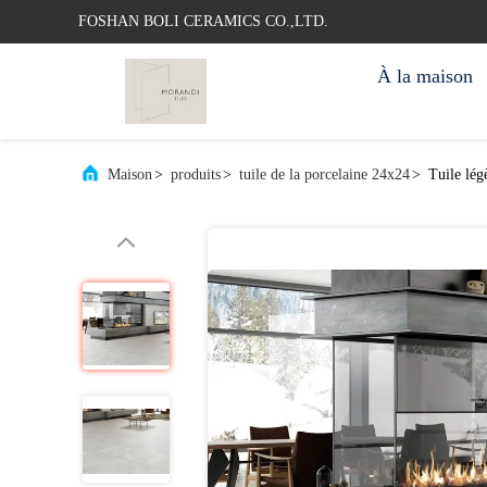
FOSHAN BOLI CERAMICS CO.,LTD.
À la maison
Maison
>
produits
>
tuile de la porcelaine 24x24
>
Tuile lég