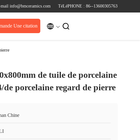
-mail info@bmceramics.com
TéLéPHONE : 86--13600305763


ande Une citation
pierre
00x800mm de tuile de porcelaine
/de porcelaine regard de pierre
han Chine
LI