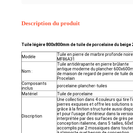
Description du produit
Tuile légère 800x800mm de tuile de porcelaine du beige 
Tuile en pierre de marbre profonde noire
Modèle
MF86A31
Tuile antidérapante en pierre brûlante
antique moderne du plancher 600x60
Nom :
de maison de regard de pierre de tuile d
Procelain
Composants
porcelaine-plancher-tuiles
inclus
Matériel
Tuile de porcelaine
Une collection dans 4 couleurs qui tire l'
pierres exquises et offre les solutions so
grâce à la finition structurée aussi disp
et pour l'usage d'intérieur dans la versio
Discription
interprétée par des surfaces de grès p
conception italienne, dans 5 tailles, 60
accomplis par 2 mosaïques dans toutes l
à n'importe quel besoin de conception