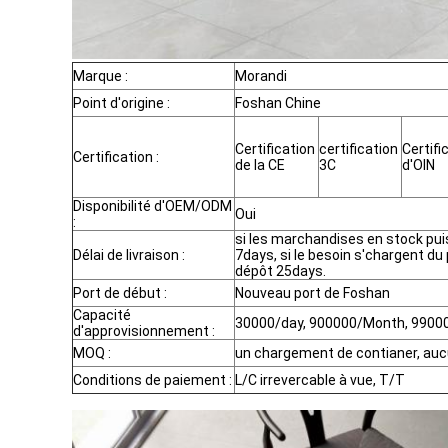
Marque :
Morandi
Point d'origine :
Foshan Chine
Certification
certification
Certifi
Certification :
de la CE
3C
d'OIN
Disponibilité d'OEM/ODM
Oui
:
si les marchandises en stock pui
Délai de livraison :
7days, si le besoin s'chargent du 
dépôt 25days.
Port de début :
Nouveau port de Foshan
Capacité
30000/day, 900000/Month, 9900
d'approvisionnement :
MOQ :
un chargement de contianer, auc
Conditions de paiement :
L/C irrevercable à vue, T/T