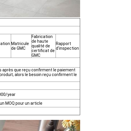
Fabrication
de haute
cation
Matricule
Rapport
qualité de
de GMC
d'inspection
certificat de
GMC
s après que reçu confirment le paiement
produit, alors le besoin reçu confirment le
000/year
un MOQ pour un article