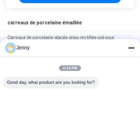
carreaux de porcelaine émaillée
Carreaux de porcelaine glacée grise rectifiée poli pour
résidentiel / commercial
Jenny
Carreaux de porcelaine rectifiée glacée brillante avec finition
polie à faible absorption d'eau
2:14 PM
Carreaux blancs vitrés Machine Carreaux de porcelaine de
Good day, what product are you looking for?
corps entier Matte Finition Avec 0,05% d'absorption d'eau
Catégories populaires
Tous
Carreaux De 
Tuile En Pierre De 
Porcelaine Émaillée
Porcelaine De 
Regard