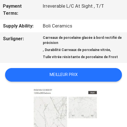
QUALITÉ
Payment
Irreverable L/C At Sight , T/T
Terms:
NOUS
Supply Ability:
Boli Ceramics
CONTACTER
Surligner:
Carreaux de porcelaine glacée à bord rectifié de
précision
,
,
Durabilité Carreaux de porcelaine vitrée
DEMANDEZ
Tuile vitrée résistante de porcelaine de Frost
UN DEVIS
MEILLEUR PRIX
PLAN
DU
SITE