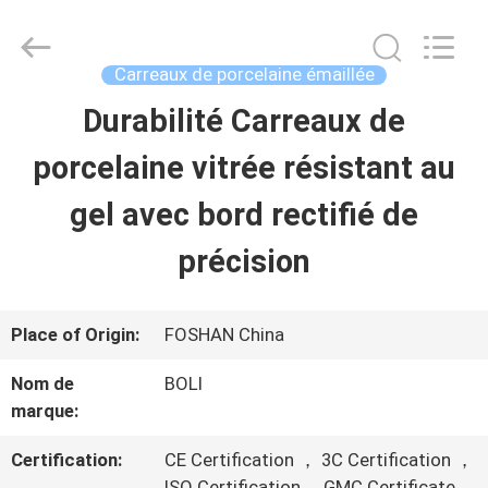
-
2026
FOSHAN
BOLI
Carreaux de porcelaine émaillée
CERAMICS
CO.,LTD..
Durabilité Carreaux de
À
All
Rights
Reserved.
porcelaine vitrée résistant au
LA
gel avec bord rectifié de
MAISON
précision
PRODUITS
Place of Origin:
FOSHAN China
VIDÉOS
Nom de
BOLI
marque:
À
Certification:
CE Certification ， 3C Certification ，
ISO Certification ，GMC Certificate