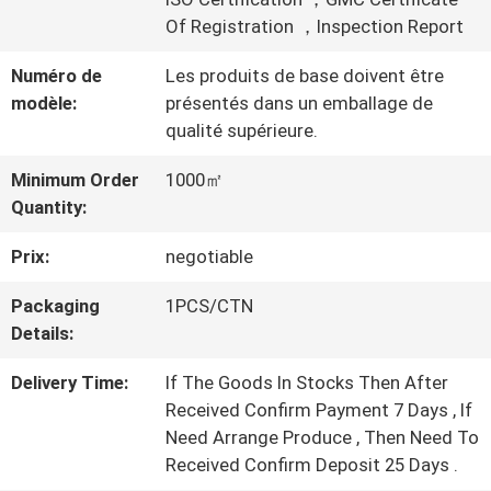
PROPOS
Of Registration ，Inspection Report
DE
Numéro de
Les produits de base doivent être
NOUS
modèle:
présentés dans un emballage de
qualité supérieure.
VISITE
Minimum Order
1000㎡
Quantity:
DE
Prix:
negotiable
L'USINE
Packaging
1PCS/CTN
Details:
CONTRÔLE
Delivery Time:
If The Goods In Stocks Then After
DE
Received Confirm Payment 7 Days , If
Need Arrange Produce , Then Need To
LA
Received Confirm Deposit 25 Days .