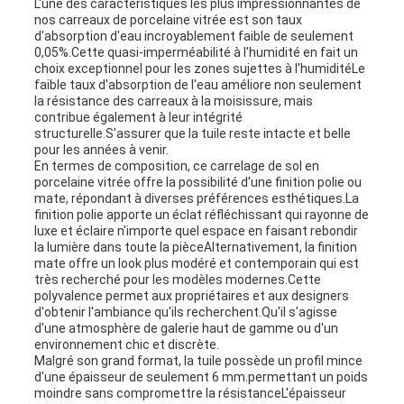
L'une des caractéristiques les plus impressionnantes de
nos carreaux de porcelaine vitrée est son taux
d'absorption d'eau incroyablement faible de seulement
0,05%.Cette quasi-imperméabilité à l'humidité en fait un
choix exceptionnel pour les zones sujettes à l'humiditéLe
faible taux d'absorption de l'eau améliore non seulement
la résistance des carreaux à la moisissure, mais
contribue également à leur intégrité
structurelle.S'assurer que la tuile reste intacte et belle
pour les années à venir.
En termes de composition, ce carrelage de sol en
porcelaine vitrée offre la possibilité d'une finition polie ou
mate, répondant à diverses préférences esthétiques.La
finition polie apporte un éclat réfléchissant qui rayonne de
luxe et éclaire n'importe quel espace en faisant rebondir
la lumière dans toute la pièceAlternativement, la finition
mate offre un look plus modéré et contemporain qui est
très recherché pour les modèles modernes.Cette
polyvalence permet aux propriétaires et aux designers
d'obtenir l'ambiance qu'ils recherchent.Qu'il s'agisse
d'une atmosphère de galerie haut de gamme ou d'un
environnement chic et discrète.
Malgré son grand format, la tuile possède un profil mince
d'une épaisseur de seulement 6 mm.permettant un poids
moindre sans compromettre la résistanceL'épaisseur