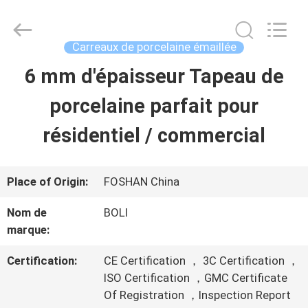
-
2026
FOSHAN
BOLI
Carreaux de porcelaine émaillée
CERAMICS
CO.,LTD..
6 mm d'épaisseur Tapeau de
À
All
Rights
Reserved.
porcelaine parfait pour
LA
résidentiel / commercial
MAISON
PRODUITS
Place of Origin:
FOSHAN China
Nom de
BOLI
marque:
VIDÉOS
Certification:
CE Certification ， 3C Certification ，
ISO Certification ，GMC Certificate
À
Of Registration ，Inspection Report