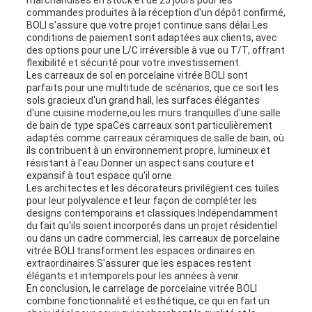
marchandises en stock et de 25 jours pour les
commandes produites à la réception d'un dépôt confirmé,
BOLI s'assure que votre projet continue sans délai.Les
conditions de paiement sont adaptées aux clients, avec
des options pour une L/C irréversible à vue ou T/T, offrant
flexibilité et sécurité pour votre investissement.
Les carreaux de sol en porcelaine vitrée BOLI sont
parfaits pour une multitude de scénarios, que ce soit les
sols gracieux d'un grand hall, les surfaces élégantes
d'une cuisine moderne,ou les murs tranquilles d'une salle
de bain de type spaCes carreaux sont particulièrement
adaptés comme carreaux céramiques de salle de bain, où
ils contribuent à un environnement propre, lumineux et
résistant à l'eau.Donner un aspect sans couture et
expansif à tout espace qu'il orne.
Les architectes et les décorateurs privilégient ces tuiles
pour leur polyvalence et leur façon de compléter les
designs contemporains et classiques.Indépendamment
du fait qu'ils soient incorporés dans un projet résidentiel
ou dans un cadre commercial, les carreaux de porcelaine
vitrée BOLI transforment les espaces ordinaires en
extraordinaires.S'assurer que les espaces restent
élégants et intemporels pour les années à venir.
En conclusion, le carrelage de porcelaine vitrée BOLI
combine fonctionnalité et esthétique, ce qui en fait un