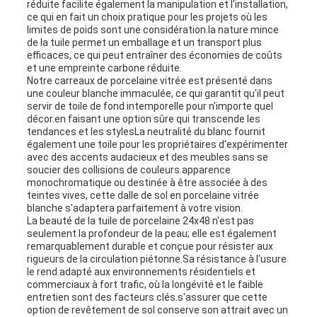
réduite facilite également la manipulation et l'installation,
ce qui en fait un choix pratique pour les projets où les
limites de poids sont une considération.la nature mince
de la tuile permet un emballage et un transport plus
efficaces, ce qui peut entraîner des économies de coûts
et une empreinte carbone réduite.
Notre carreaux de porcelaine vitrée est présenté dans
une couleur blanche immaculée, ce qui garantit qu'il peut
servir de toile de fond intemporelle pour n'importe quel
décor.en faisant une option sûre qui transcende les
tendances et les stylesLa neutralité du blanc fournit
également une toile pour les propriétaires d'expérimenter
avec des accents audacieux et des meubles sans se
soucier des collisions de couleurs.apparence
monochromatique ou destinée à être associée à des
teintes vives, cette dalle de sol en porcelaine vitrée
blanche s'adaptera parfaitement à votre vision.
La beauté de la tuile de porcelaine 24x48 n'est pas
seulement la profondeur de la peau; elle est également
remarquablement durable et conçue pour résister aux
rigueurs de la circulation piétonne.Sa résistance à l'usure
le rend adapté aux environnements résidentiels et
commerciaux à fort trafic, où la longévité et le faible
entretien sont des facteurs clés.s'assurer que cette
option de revêtement de sol conserve son attrait avec un