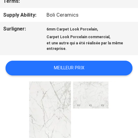
QUALITÉ
Terms:
Supply Ability:
Boli Ceramics
NOUS
Surligner:
,
6mm Carpet Look Porcelain
CONTACTER
,
Carpet Look Porcelain commercial
et une autre qui a été réalisée par la même
entreprise.
DEMANDEZ
MEILLEUR PRIX
UN DEVIS
PLAN
DU
SITE