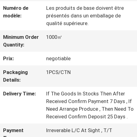
PROPOS
Numéro de
Les produits de base doivent être
DE
modèle:
présentés dans un emballage de
qualité supérieure.
NOUS
Minimum Order
1000㎡
Quantity:
VISITE
Prix:
negotiable
DE
Packaging
1PCS/CTN
L'USINE
Details:
Delivery Time:
If The Goods In Stocks Then After
CONTRÔLE
Received Confirm Payment 7 Days , If
Need Arrange Produce , Then Need To
DE
Received Confirm Deposit 25 Days .
LA
Payment
Irreverable L/C At Sight , T/T