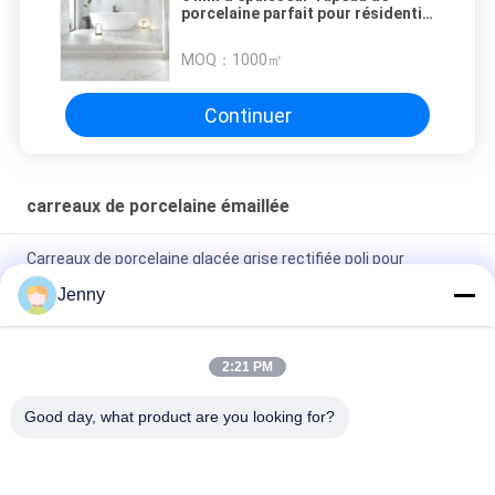
porcelaine parfait pour résidentiel
/ commercial
MOQ：
1000㎡
Continuer
carreaux de porcelaine émaillée
Carreaux de porcelaine glacée grise rectifiée poli pour
résidentiel / commercial
Jenny
Carreaux de porcelaine rectifiée glacée brillante avec finition
polie à faible absorption d'eau
2:21 PM
Carreaux blancs vitrés Machine Carreaux de porcelaine de
Good day, what product are you looking for?
corps entier Matte Finition Avec 0,05% d'absorption d'eau