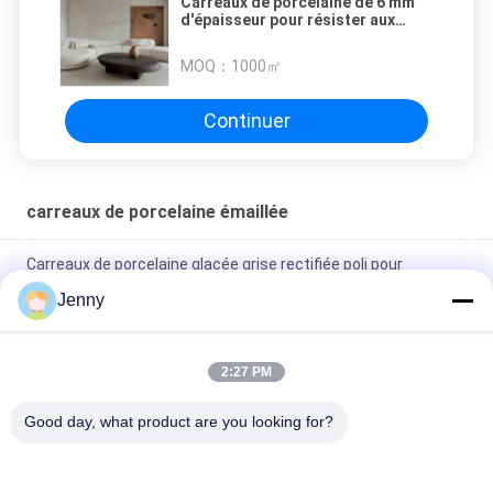
Carreaux de porcelaine de 6 mm
d'épaisseur pour résister aux
taches et aux rayures
1200*2800MM
MOQ：
1000㎡
Continuer
carreaux de porcelaine émaillée
Carreaux de porcelaine glacée grise rectifiée poli pour
résidentiel / commercial
Jenny
Carreaux de porcelaine rectifiée glacée brillante avec finition
polie à faible absorption d'eau
2:27 PM
Carreaux blancs vitrés Machine Carreaux de porcelaine de
Good day, what product are you looking for?
corps entier Matte Finition Avec 0,05% d'absorption d'eau