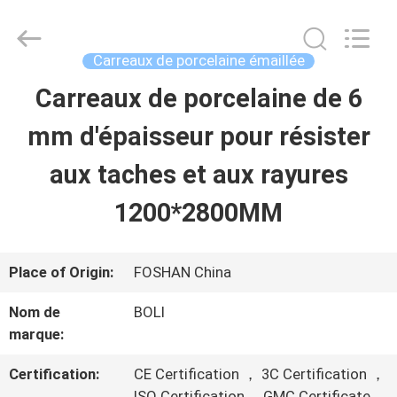
-
2026
FOSHAN
BOLI
Carreaux de porcelaine émaillée
CERAMICS
CO.,LTD..
Carreaux de porcelaine de 6
À
All
Rights
Reserved.
mm d'épaisseur pour résister
LA
aux taches et aux rayures
MAISON
1200*2800MM
PRODUITS
Place of Origin:
FOSHAN China
VIDÉOS
Nom de
BOLI
marque:
À
Certification:
CE Certification ， 3C Certification ，
ISO Certification ，GMC Certificate