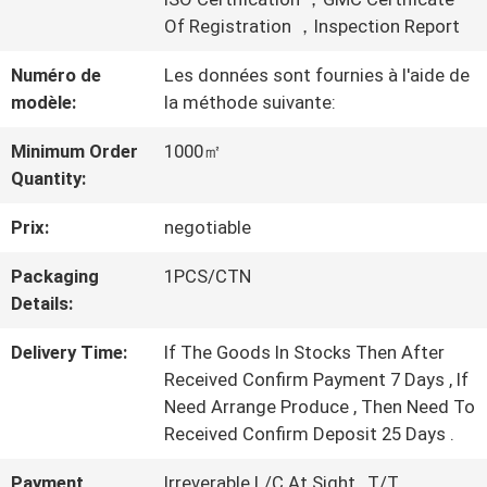
PROPOS
Of Registration ，Inspection Report
DE
Numéro de
Les données sont fournies à l'aide de
NOUS
modèle:
la méthode suivante:
Minimum Order
1000㎡
VISITE
Quantity:
DE
Prix:
negotiable
L'USINE
Packaging
1PCS/CTN
Details:
CONTRÔLE
Delivery Time:
If The Goods In Stocks Then After
Received Confirm Payment 7 Days , If
DE
Need Arrange Produce , Then Need To
Received Confirm Deposit 25 Days .
LA
Payment
Irreverable L/C At Sight , T/T