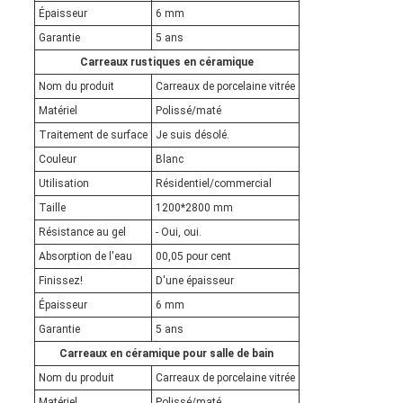
Épaisseur
6 mm
Garantie
5 ans
Carreaux rustiques en céramique
Nom du produit
Carreaux de porcelaine vitrée
Matériel
Polissé/maté
Traitement de surface
Je suis désolé.
Couleur
Blanc
Utilisation
Résidentiel/commercial
Taille
1200*2800 mm
Résistance au gel
- Oui, oui.
Absorption de l'eau
00,05 pour cent
Finissez!
D'une épaisseur
Épaisseur
6 mm
Garantie
5 ans
Carreaux en céramique pour salle de bain
Nom du produit
Carreaux de porcelaine vitrée
Matériel
Polissé/maté