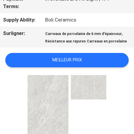
QUALITÉ
Terms:
Supply Ability:
Boli Ceramics
NOUS
Surligner:
,
Carreaux de porcelaine de 6 mm d'épaisseur
CONTACTER
Résistance aux rayures Carreaux en porcelaine
DEMANDEZ
MEILLEUR PRIX
UN DEVIS
PLAN
DU
SITE