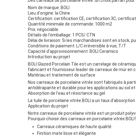
Des carreaux de porcelaine vitrée: un choix parfait pou
Nom de marque: BOLI
Lieu d'origine: la Chine
Certification: certification CE, certification 3C, certifi
Quantité minimale de commande: 1000 m2
Prix: négociable
Détails de l'emballage: 1 PCS/ CTN
Délai de livraison: Si les marchandises sont en stock, pu
Conditions de paiement: L/C irréversible à vue, T/T
Capacité d'approvisionnement: BOLI Ceramics
Introduction au projet
BOLI Glazed Porcelain Tile est un carrelage de céramiq
fabricant et fournisseur leader de carreaux de mur en
Matériau et traitement de surface
Nos carreaux de porcelaine vitrée sont fabriqués à parti
antidérapante et durable pour les applications au sol et
Absorption de l'eau et résistance au gel
La tuile de porcelaine vitrée BOLI a un taux d'absorption 
Application du projet
Notre carreaux de porcelaine vitrée est un produit polyva
Pourquoi choisir des carreaux en porcelaine vitrée BOLI
Carreaux céramiques de haute qualité
Finition mate lisse et élégante