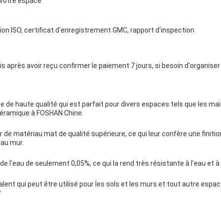
r votre espace
cation ISO, certificat d'enregistrement GMC, rapport d'inspection
is après avoir reçu confirmer le paiement 7 jours, si besoin d'organise
ue de haute qualité qui est parfait pour divers espaces tels que les 
 céramique à FOSHAN Chine.
r de matériau mat de qualité supérieure, ce qui leur confère une finiti
 au mur.
de l'eau de seulement 0,05%, ce qui la rend très résistante à l'eau et à 
lent qui peut être utilisé pour les sols et les murs.et tout autre espa
?