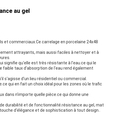
ance au gel
tiels et commerciaux.Ce carrelage en porcelaine 24x48
ellement attrayants, mais aussi faciles à nettoyer et à
yures.
signifie qu'elle est très résistante à l'eau.ce qui le
Le faible taux d'absorption de l'eau rend également
qu'il s'agisse d'un lieu résidentiel ou commercial.
e qui en fait un choix idéal pour les zones où le trafic
eux dans n'importe quelle pièce.ce qui donne une
de durabilité et de fonctionnalité.résistance au gel, mat
e touche d'élégance et de sophistication à tout design..