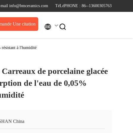
-mail info@bmceramics.com
TéLéPHONE : 86--13600305763
ande Une citation


résistant à l'humidité
arreaux de porcelaine glacée
orption de l'eau de 0,05%
humidité
SHAN China