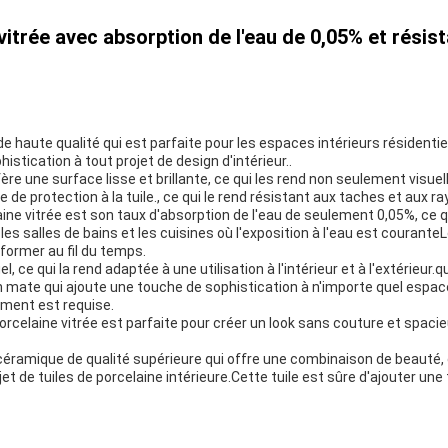
trée avec absorption de l'eau de 0,05% et résist
e de haute qualité qui est parfaite pour les espaces intérieurs résiden
stication à tout projet de design d'intérieur..
fère une surface lisse et brillante, ce qui les rend non seulement visu
 de protection à la tuile., ce qui le rend résistant aux taches et aux ra
ine vitrée est son taux d'absorption de l'eau de seulement 0,05%, ce qui 
les salles de bains et les cuisines où l'exposition à l'eau est courante
former au fil du temps.
l, ce qui la rend adaptée à une utilisation à l'intérieur et à l'extérieur.
n mate qui ajoute une touche de sophistication à n'importe quel espace.c
ement est requise.
rcelaine vitrée est parfaite pour créer un look sans couture et spaci
e céramique de qualité supérieure qui offre une combinaison de beauté, 
ojet de tuiles de porcelaine intérieure.Cette tuile est sûre d'ajouter un