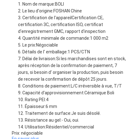
Nom de marque:
BOLI
Le lieu d'origine:
FOSHAN Chine
Certification de l'appareil
Certification CE,
certification 3C, certification ISO, certificat
d'enregistrement GMC, rapport d'inspection
Quantité minimale de commande:
1 000 m2
Le prix:
Négociable
Détails de l' emballage:
1 PCS/CTN
Délai de livraison:
Si les marchandises sont en stock,
après réception de la confirmation de paiement, 7
jours, si besoin d' organiser la production, puis besoin
de recevoir la confirmation de dépôt 25 jours.
Conditions de paiement:
L/C irréversible à vue, T/T
Capacité d'approvisionnement:
Céramique Boli
Rating PEI:
4
Épaisseur:
6 mm
Traitement de surface:
Je suis désolé.
Résistance au gel:
- Oui, oui.
Utilisation:
Résidentiel/commercial
Prix: négociable
En savoir plus