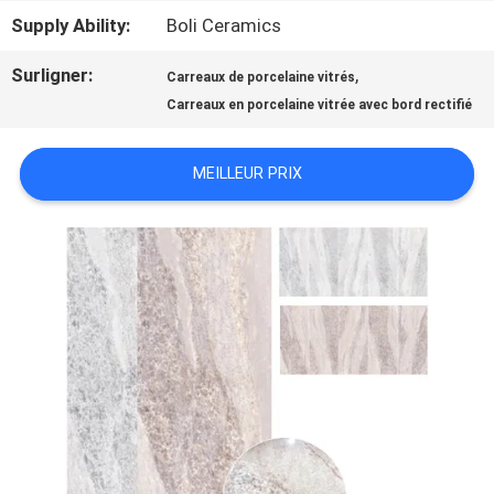
QUALITÉ
Supply Ability:
Boli Ceramics
Surligner:
,
Carreaux de porcelaine vitrés
NOUS
Carreaux en porcelaine vitrée avec bord rectifié
CONTACTER
MEILLEUR PRIX
DEMANDEZ
UN DEVIS
PLAN
DU
SITE