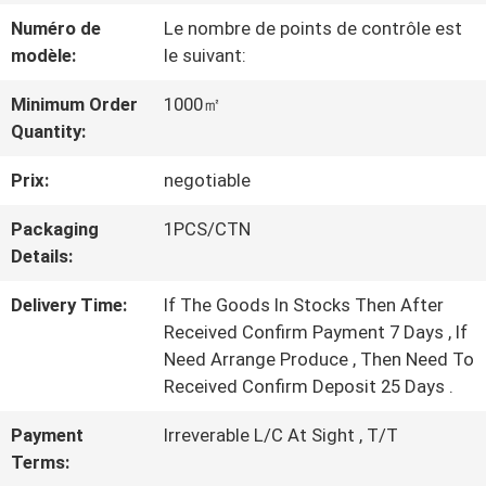
PROPOS
Numéro de
Le nombre de points de contrôle est
DE
modèle:
le suivant:
NOUS
Minimum Order
1000㎡
Quantity:
VISITE
Prix:
negotiable
DE
Packaging
1PCS/CTN
Details:
L'USINE
Delivery Time:
If The Goods In Stocks Then After
Received Confirm Payment 7 Days , If
CONTRÔLE
Need Arrange Produce , Then Need To
Received Confirm Deposit 25 Days .
DE
Payment
Irreverable L/C At Sight , T/T
LA
Terms: