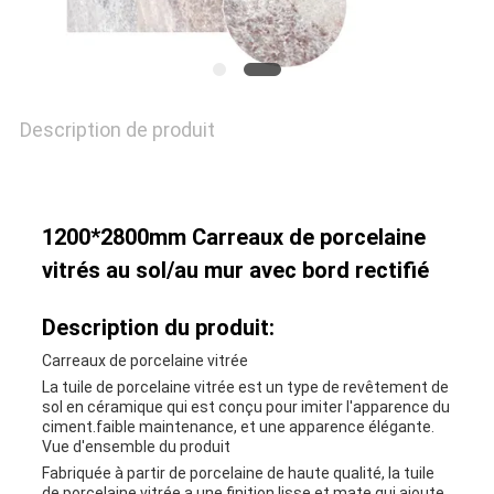
POLITIQUE
DE
CONFIDENTIALITÉ
Description de produit
1200*2800mm Carreaux de porcelaine
vitrés au sol/au mur avec bord rectifié
Description du produit:
Carreaux de porcelaine vitrée
La tuile de porcelaine vitrée est un type de revêtement de
sol en céramique qui est conçu pour imiter l'apparence du
ciment.faible maintenance, et une apparence élégante.
Vue d'ensemble du produit
Fabriquée à partir de porcelaine de haute qualité, la tuile
de porcelaine vitrée a une finition lisse et mate qui ajoute