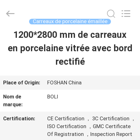
-
2026
FOSHAN
BOLI
Carreaux de porcelaine émaillée
CERAMICS
CO.,LTD..
1200*2800 mm de carreaux
À
All
Rights
Reserved.
en porcelaine vitrée avec bord
LA
rectifié
MAISON
PRODUITS
Place of Origin:
FOSHAN China
Nom de
BOLI
marque:
VIDÉOS
Certification:
CE Certification ， 3C Certification ，
ISO Certification ，GMC Certificate
À
Of Registration ，Inspection Report