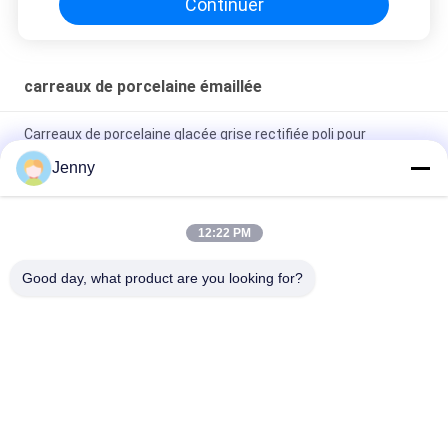
Continuer
carreaux de porcelaine émaillée
Carreaux de porcelaine glacée grise rectifiée poli pour
résidentiel / commercial
Jenny
Carreaux de porcelaine rectifiée glacée brillante avec finition
polie à faible absorption d'eau
12:22 PM
Carreaux blancs vitrés Machine Carreaux de porcelaine de
Good day, what product are you looking for?
corps entier Matte Finition Avec 0,05% d'absorption d'eau
Catégories populaires
Tous
Carreaux De 
Tuile En Pierre De 
Porcelaine Émaillée
Porcelaine De 