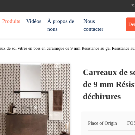
E
Produits
Vidéos
À propos de
Nous
Dem
nous
contacter
aux de sol vitrés en bois en céramique de 9 mm Résistance au gel Résistance au
Carreaux de so
de 9 mm Résis
déchirures
Place of Origin
FO