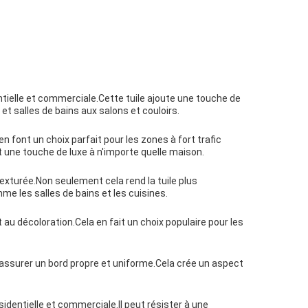
dentielle et commerciale.Cette tuile ajoute une touche de
 et salles de bains aux salons et couloirs.
en font un choix parfait pour les zones à fort trafic
 une touche de luxe à n'importe quelle maison.
texturée.Non seulement cela rend la tuile plus
me les salles de bains et les cuisines.
 au décoloration.Cela en fait un choix populaire pour les
r assurer un bord propre et uniforme.Cela crée un aspect
sidentielle et commerciale.Il peut résister à une