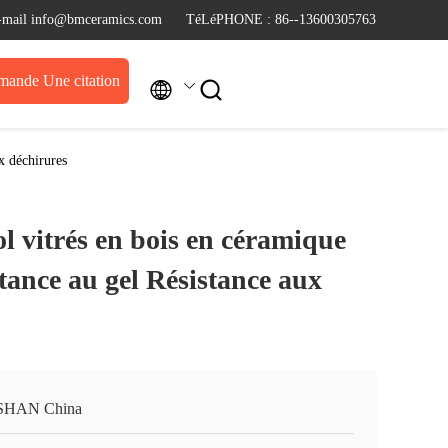
-mail info@bmceramics.com
TéLéPHONE : 86--13600305763
ande Une citation


x déchirures
l vitrés en bois en céramique
tance au gel Résistance aux
SHAN China