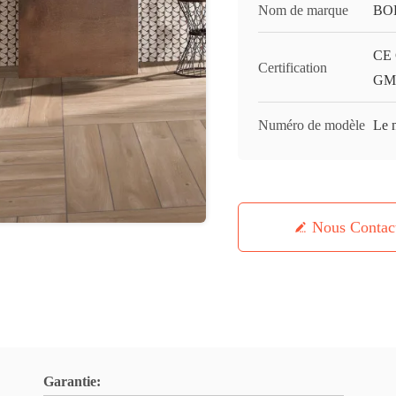
Nom de marque
BO
CE 
Certification
GMC
Numéro de modèle
Le 
Nous Contac
Garantie: