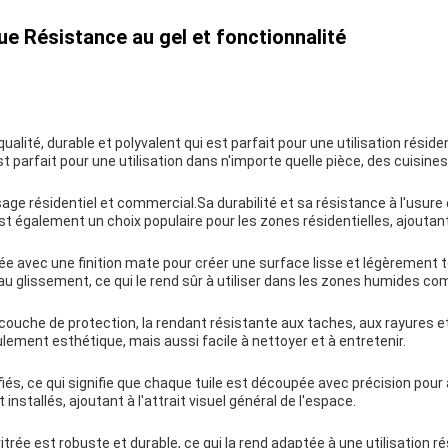
ue Résistance au gel et fonctionnalité
qualité, durable et polyvalent qui est parfait pour une utilisation rési
st parfait pour une utilisation dans n'importe quelle pièce, des cuisines
usage résidentiel et commercial.Sa durabilité et sa résistance à l'usure 
t également un choix populaire pour les zones résidentielles, ajoutant
itée avec une finition mate pour créer une surface lisse et légèrement 
u glissement, ce qui le rend sûr à utiliser dans les zones humides com
e couche de protection, la rendant résistante aux taches, aux rayures et
lement esthétique, mais aussi facile à nettoyer et à entretenir.
ifiés, ce qui signifie que chaque tuile est découpée avec précision pou
nstallés, ajoutant à l'attrait visuel général de l'espace.
trée est robuste et durable, ce qui la rend adaptée à une utilisation ré