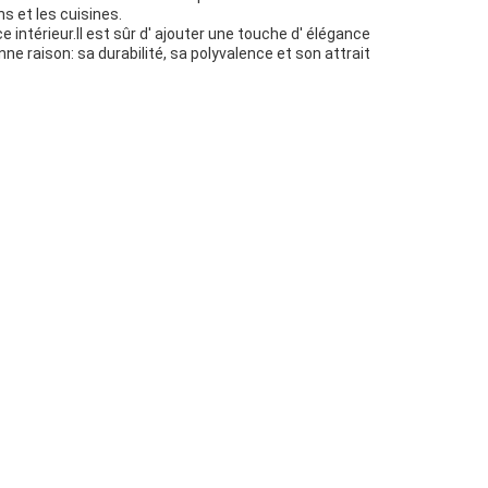
s et les cuisines.
 intérieur.Il est sûr d' ajouter une touche d' élégance
e raison: sa durabilité, sa polyvalence et son attrait