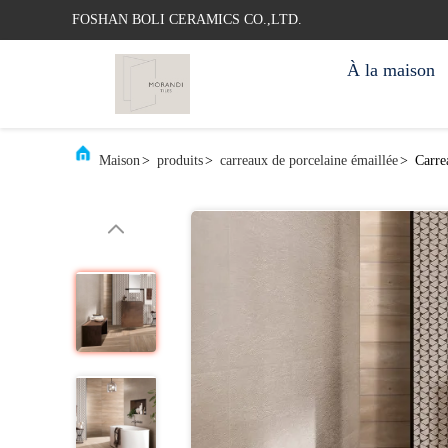
FOSHAN BOLI CERAMICS CO.,LTD.
À la maison
Maison
>
produits
>
carreaux de porcelaine émaillée
>
Carre