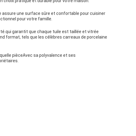
 un choix pratique et durable pour votre maison.
e assure une surface sûre et confortable pour cuisiner
ctionnel pour votre famille.
é.qui garantit que chaque tuile est taillée et vitrée
nd format, tels que les célèbres carreaux de porcelaine
e quelle pièceAvec sa polyvalence et ses
riétaires.