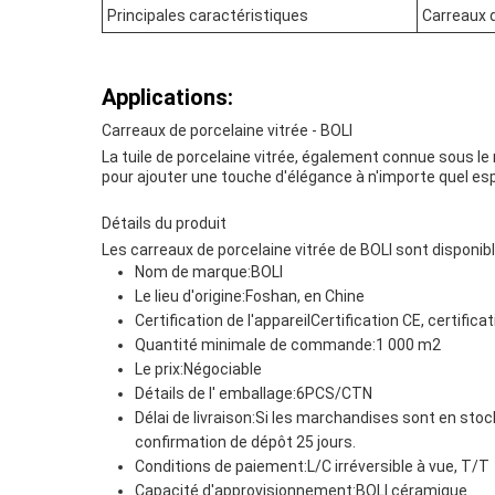
Principales caractéristiques
Carreaux d
Applications:
Carreaux de porcelaine vitrée - BOLI
La tuile de porcelaine vitrée, également connue sous le 
pour ajouter une touche d'élégance à n'importe quel espac
Détails du produit
Les carreaux de porcelaine vitrée de BOLI sont disponible
Nom de marque:
BOLI
Le lieu d'origine:
Foshan, en Chine
Certification de l'appareil
Certification CE, certifica
Quantité minimale de commande:
1 000 m2
Le prix:
Négociable
Détails de l' emballage:
6PCS/CTN
Délai de livraison:
Si les marchandises sont en stock,
confirmation de dépôt 25 jours.
Conditions de paiement:
L/C irréversible à vue, T/T
Capacité d'approvisionnement:
BOLI céramique