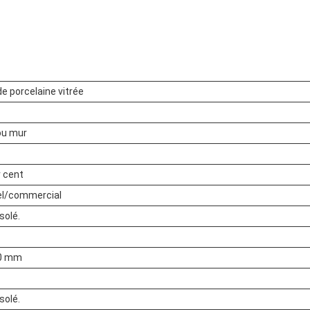
e porcelaine vitrée
ou mur
r cent
el/commercial
solé.
00 mm
solé.