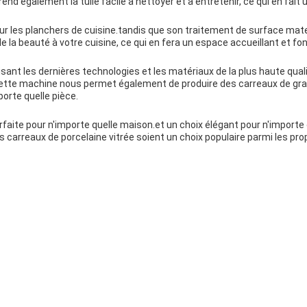
rend également la tuile facile à nettoyer et à entretenir, ce qui en fait
pour les planchers de cuisine.tandis que son traitement de surface mat
e la beauté à votre cuisine, ce qui en fera un espace accueillant et fon
sant les dernières technologies et les matériaux de la plus haute qualit
sCette machine nous permet également de produire des carreaux de gra
orte quelle pièce.
arfaite pour n'importe quelle maison.et un choix élégant pour n'import
 carreaux de porcelaine vitrée soient un choix populaire parmi les prop