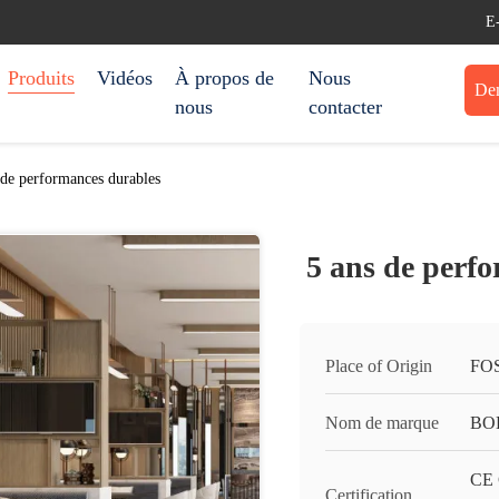
E
Produits
Vidéos
À propos de
Nous
Dem
nous
contacter
 de performances durables
5 ans de perf
Place of Origin
FO
Nom de marque
BO
CE 
Certification