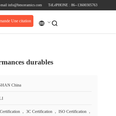
-mail info@bmceramics.com
TéLéPHONE : 86--13600305763
ande Une citation


ormances durables
SHAN China
LI
Certification ， 3C Certification ， ISO Certification ，