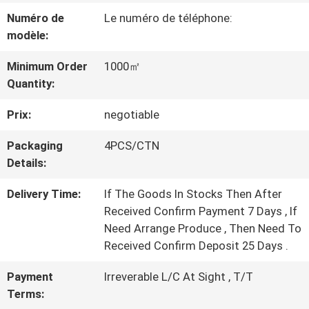
PROPOS
Numéro de
Le numéro de téléphone:
DE
modèle:
NOUS
Minimum Order
1000㎡
Quantity:
VISITE
Prix:
negotiable
DE
Packaging
4PCS/CTN
Details:
L'USINE
Delivery Time:
If The Goods In Stocks Then After
Received Confirm Payment 7 Days , If
CONTRÔLE
Need Arrange Produce , Then Need To
Received Confirm Deposit 25 Days .
DE
Payment
Irreverable L/C At Sight , T/T
LA
Terms: