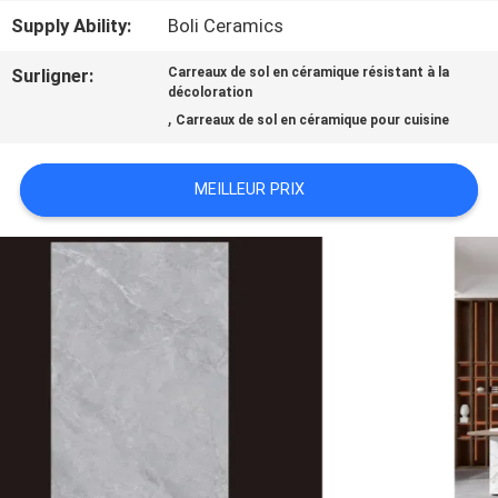
QUALITÉ
Supply Ability:
Boli Ceramics
Surligner:
Carreaux de sol en céramique résistant à la
NOUS
décoloration
,
Carreaux de sol en céramique pour cuisine
CONTACTER
MEILLEUR PRIX
DEMANDEZ
UN DEVIS
PLAN
DU
SITE