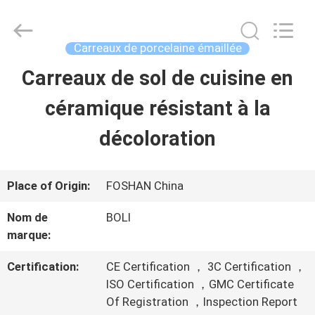
-
2026
FOSHAN
BOLI
Carreaux de porcelaine émaillée
CERAMICS
CO.,LTD..
Carreaux de sol de cuisine en
À
All
Rights
Reserved.
céramique résistant à la
LA
décoloration
MAISON
PRODUITS
Place of Origin:
FOSHAN China
Nom de
BOLI
marque:
VIDÉOS
Certification:
CE Certification ， 3C Certification ，
ISO Certification ，GMC Certificate
À
Of Registration ，Inspection Report