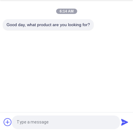
Carreaux de porcelaine rectifiée glacée brillante avec finition
polie à faible absorption d'eau
6:14 AM
Carreaux blancs vitrés Machine Carreaux de porcelaine de
Good day, what product are you looking for?
corps entier Matte Finition Avec 0,05% d'absorption d'eau
Catégories populaires
Tous
Carreaux De 
Tuile En Pierre De 
Porcelaine Émaillée
Porcelaine De 
Regard
Tuile Moderne De 
Tuile De Marbre De 
Porcelaine
Porcelaine De 
Regard
Tuiles En Bois De 
Tuile De Porcelaine 
Porcelaine D'effet
De Regard De Tapis
Tuile De Porcelaine 
Tuile De La 
Demandez un devis
De Regard De 
Porcelaine 24x24
Ciment