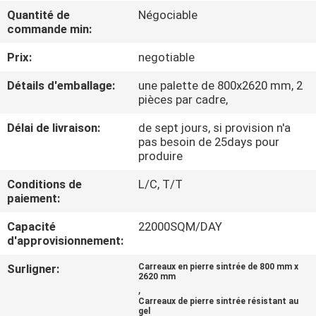
NOUS
Quantité de
Négociable
commande min:
VISITE
Prix:
negotiable
DE
Détails d'emballage:
une palette de 800x2620 mm, 2
pièces par cadre,
L'USINE
Délai de livraison:
de sept jours, si provision n'a
pas besoin de 25days pour
CONTRÔLE
produire
DE
Conditions de
L/C, T/T
LA
paiement:
QUALITÉ
Capacité
22000SQM/DAY
d'approvisionnement:
NOUS
Surligner:
Carreaux en pierre sintrée de 800 mm x
2620 mm
CONTACTER
,
Carreaux de pierre sintrée résistant au
gel