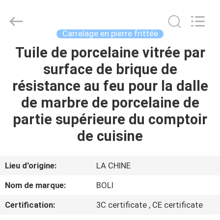
2026
FOSHAN
BOLI
CERAMICS
CO.,LTD..
Carrelage en pierre frittée
All
Rights
Tuile de porcelaine vitrée par
À
Reserved.
surface de brique de
LA
résistance au feu pour la dalle
MAISON
de marbre de porcelaine de
PRODUITS
partie supérieure du comptoir
de cuisine
VIDÉOS
Lieu d'origine:
LA CHINE
À
Nom de marque:
BOLI
PROPOS
Certification:
3C certificate , CE certificate
DE