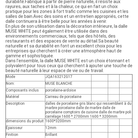
durabilité.Fabriqué à partir de pierre naturelle, il résiste aux
rayures, aux taches et à la chaleur, ce qui en fait un choix
pratique pour les zones à fort trafic comme les cuisines et les
salles de bain.Avec des soins et un entretien appropriés, cette
dalle continuera à être belle pour les années à venir.
En plus de son utilisation dans la décoration intérieure, la dalle
MUSE WHITE peut également être utilisée dans des
environnements commerciaux, tels que des hôtels, des
restaurants et des espaces de vente au détail.Sa beauté
naturelle et sa durabilité en font un excellent choix pour les
entreprises qui cherchent à créer une atmosphère haut de
gamme et sophistiquée.
Dans l'ensemble, la dalle MUSE WHITE est un choix étonnant et
polyvalent pour tous ceux qui cherchent à ajouter une touche de
beauté naturelle à leur espace de vie ou de travail.
Mode
JQA163212G17
Nom:
MUSE BLANCHE
Composants inclus
porcelaine-ardoise
Matériel
Carreau de porcelaine
Description
dalles de porcelaine gris blanc qui ressemblent à du
marbre porcelaine dalle de marbre dalle de
porcelaine comptoirs de cuisine dalle de marbre poli
carrelage 1600 * 2700mm 1600 * 3200mm
dimensions du produit
1600*3200mm
Épaisseur
12mm
Finition
Brillant