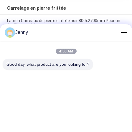
Carrelage en pierre frittée
Lauren Carreaux de pierre sintrée noir 800x2700mm Pour un
équilibre parfait
Jenny
Isolement thermique Carreaux de pierre sintrée automne
Serenade Textiles Tapisseries Table en tôle
4:56 AM
Voyage à travers les mers Carreaux de pierre sintrée Accents
décoratifs Matt Finish
Good day, what product are you looking for?
Catégories populaires
Tous
Carreaux De 
Tuile En Pierre De 
Porcelaine Émaillée
Porcelaine De 
Regard
Tuile Moderne De 
Tuile De Marbre De 
Porcelaine
Porcelaine De 
Regard
Tuiles En Bois De 
Tuile De Porcelaine 