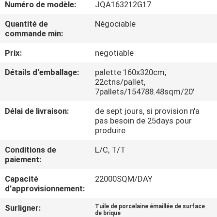
Numéro de modèle:
JQA163212G17
NOUS
Quantité de
Négociable
commande min:
VISITE
Prix:
negotiable
DE
L'USINE
Détails d'emballage:
palette 160x320cm,
22ctns/pallet,
7pallets/154788.48sqm/20'
CONTRÔLE
Délai de livraison:
de sept jours, si provision n'a
DE
pas besoin de 25days pour
produire
LA
Conditions de
L/C, T/T
QUALITÉ
paiement:
Capacité
22000SQM/DAY
NOUS
d'approvisionnement:
CONTACTER
Surligner:
Tuile de porcelaine émaillée de surface
de brique