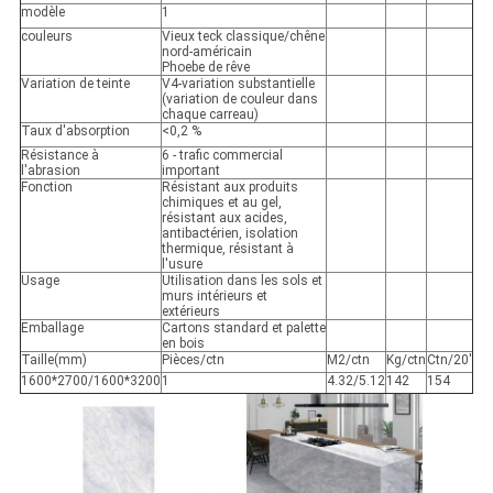
modèle
1
couleurs
Vieux teck classique/chêne
nord-américain
Phoebe de rêve
Variation de teinte
V4-variation substantielle
(variation de couleur dans
chaque carreau)
Taux d'absorption
<0,2 %
Résistance à
6 - trafic commercial
l'abrasion
important
Fonction
Résistant aux produits
chimiques et au gel,
résistant aux acides,
antibactérien, isolation
thermique, résistant à
l'usure
Usage
Utilisation dans les sols et
murs intérieurs et
extérieurs
Emballage
Cartons standard et palette
en bois
Taille(mm)
Pièces/ctn
M2/ctn
Kg/ctn
Ctn/20'
1600*2700/1600*3200
1
4.32/5.12
142
154