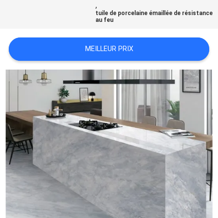
,
DEMANDEZ
tuile de porcelaine émaillée de résistance
au feu
UN DEVIS
MEILLEUR PRIX
PLAN
DU
SITE
POLITIQUE
DE
CONFIDENTIALITÉ