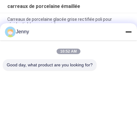
carreaux de porcelaine émaillée
Carreaux de porcelaine glacée grise rectifiée poli pour
résidentiel / commercial
Jenny
Carreaux de porcelaine rectifiée glacée brillante avec finition
polie à faible absorption d'eau
10:52 AM
Carreaux blancs vitrés Machine Carreaux de porcelaine de
corps entier Matte Finition Avec 0,05% d'absorption d'eau
Good day, what product are you looking for?
Catégories populaires
Tous
Carreaux De 
Tuile En Pierre De 
Porcelaine Émaillée
Porcelaine De 
Regard
Tuile Moderne De 
Tuile De Marbre De 
Porcelaine
Porcelaine De 
Regard
Tuiles En Bois De 
Tuile De Porcelaine 
Porcelaine D'effet
De Regard De Tapis