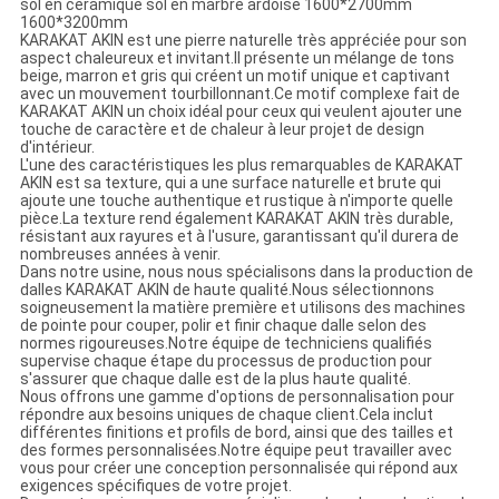
sol en céramique sol en marbre ardoise 1600*2700mm
1600*3200mm
KARAKAT AKIN est une pierre naturelle très appréciée pour son
aspect chaleureux et invitant.Il présente un mélange de tons
beige, marron et gris qui créent un motif unique et captivant
avec un mouvement tourbillonnant.Ce motif complexe fait de
KARAKAT AKIN un choix idéal pour ceux qui veulent ajouter une
touche de caractère et de chaleur à leur projet de design
d'intérieur.
L'une des caractéristiques les plus remarquables de KARAKAT
AKIN est sa texture, qui a une surface naturelle et brute qui
ajoute une touche authentique et rustique à n'importe quelle
pièce.La texture rend également KARAKAT AKIN très durable,
résistant aux rayures et à l'usure, garantissant qu'il durera de
nombreuses années à venir.
Dans notre usine, nous nous spécialisons dans la production de
dalles KARAKAT AKIN de haute qualité.Nous sélectionnons
soigneusement la matière première et utilisons des machines
de pointe pour couper, polir et finir chaque dalle selon des
normes rigoureuses.Notre équipe de techniciens qualifiés
supervise chaque étape du processus de production pour
s'assurer que chaque dalle est de la plus haute qualité.
Nous offrons une gamme d'options de personnalisation pour
répondre aux besoins uniques de chaque client.Cela inclut
différentes finitions et profils de bord, ainsi que des tailles et
des formes personnalisées.Notre équipe peut travailler avec
vous pour créer une conception personnalisée qui répond aux
exigences spécifiques de votre projet.