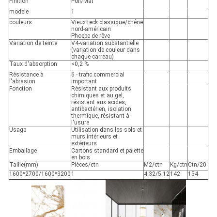
Finition
Poli/Mat
modèle
1
couleurs
Vieux teck classique/chêne
nord-américain
Phoebe de rêve
Variation de teinte
V4-variation substantielle
(variation de couleur dans
chaque carreau)
Taux d'absorption
<0,2 %
Résistance à
6 - trafic commercial
l'abrasion
important
Fonction
Résistant aux produits
chimiques et au gel,
résistant aux acides,
antibactérien, isolation
thermique, résistant à
l'usure
Usage
Utilisation dans les sols et
murs intérieurs et
extérieurs
Emballage
Cartons standard et palette
en bois
Taille(mm)
Pièces/ctn
M2/ctn
Kg/ctn
Ctn/20'
1600*2700/1600*3200
1
4.32/5.12
142
154