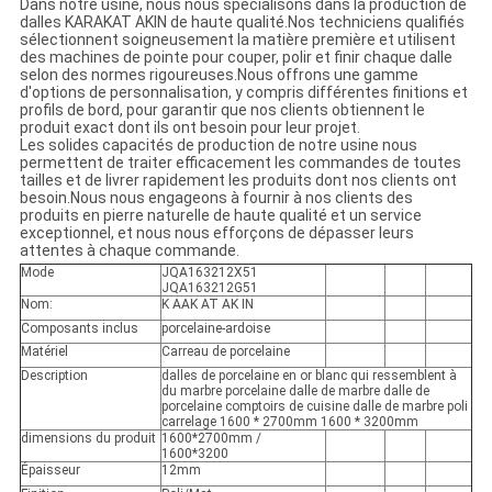
Dans notre usine, nous nous spécialisons dans la production de
dalles KARAKAT AKIN de haute qualité.Nos techniciens qualifiés
sélectionnent soigneusement la matière première et utilisent
des machines de pointe pour couper, polir et finir chaque dalle
selon des normes rigoureuses.Nous offrons une gamme
d'options de personnalisation, y compris différentes finitions et
profils de bord, pour garantir que nos clients obtiennent le
produit exact dont ils ont besoin pour leur projet.
Les solides capacités de production de notre usine nous
permettent de traiter efficacement les commandes de toutes
tailles et de livrer rapidement les produits dont nos clients ont
besoin.Nous nous engageons à fournir à nos clients des
produits en pierre naturelle de haute qualité et un service
exceptionnel, et nous nous efforçons de dépasser leurs
attentes à chaque commande.
Mode
JQA163212X51
JQA163212G51
Nom:
K AAK AT AK IN
Composants inclus
porcelaine-ardoise
Matériel
Carreau de porcelaine
Description
dalles de porcelaine en or blanc qui ressemblent à
du marbre porcelaine dalle de marbre dalle de
porcelaine comptoirs de cuisine dalle de marbre poli
carrelage 1600 * 2700mm 1600 * 3200mm
dimensions du produit
1600*2700mm /
1600*3200
Épaisseur
12mm