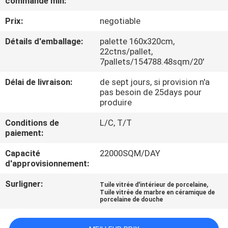
commande min:
NOUS
Prix:
negotiable
VISITE
Détails d'emballage:
palette 160x320cm,
22ctns/pallet,
DE
7pallets/154788.48sqm/20'
L'USINE
Délai de livraison:
de sept jours, si provision n'a
pas besoin de 25days pour
produire
CONTRÔLE
Conditions de
L/C, T/T
DE
paiement:
LA
Capacité
22000SQM/DAY
QUALITÉ
d'approvisionnement:
Surligner:
,
Tuile vitrée d'intérieur de porcelaine
NOUS
Tuile vitrée de marbre en céramique de
porcelaine de douche
CONTACTER