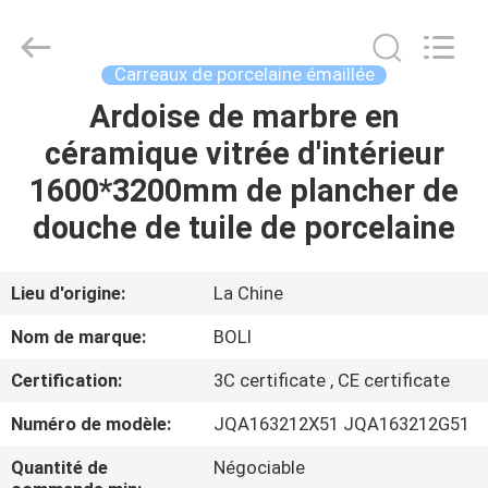
2026
FOSHAN
BOLI
CERAMICS
CO.,LTD..
Carreaux de porcelaine émaillée
All
Rights
Ardoise de marbre en
À
Reserved.
céramique vitrée d'intérieur
LA
1600*3200mm de plancher de
MAISON
douche de tuile de porcelaine
PRODUITS
Lieu d'origine:
La Chine
VIDÉOS
Nom de marque:
BOLI
Certification:
3C certificate , CE certificate
À
Numéro de modèle:
JQA163212X51 JQA163212G51
PROPOS
DE
Quantité de
Négociable