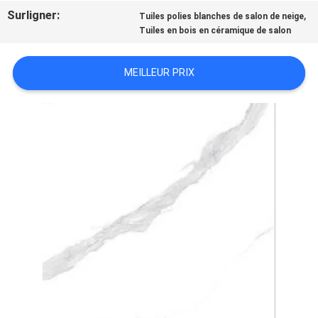
Surligner:
,
DEMANDEZ
Tuiles polies blanches de salon de neige
Tuiles en bois en céramique de salon
UN DEVIS
MEILLEUR PRIX
PLAN
DU
SITE
POLITIQUE
DE
CONFIDENTIALITÉ