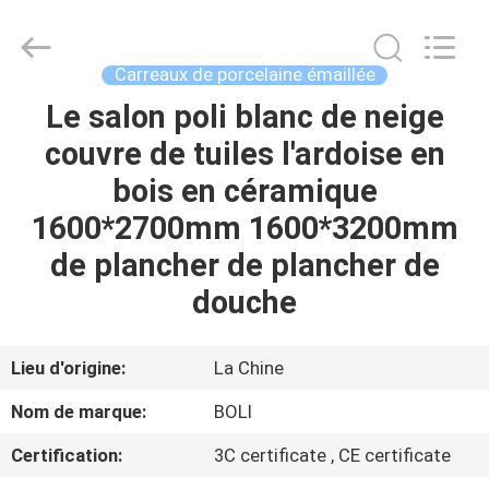
2026
FOSHAN
BOLI
CERAMICS
CO.,LTD..
Carreaux de porcelaine émaillée
All
Rights
Le salon poli blanc de neige
À
Reserved.
couvre de tuiles l'ardoise en
LA
bois en céramique
MAISON
1600*2700mm 1600*3200mm
PRODUITS
de plancher de plancher de
douche
VIDÉOS
Lieu d'origine:
La Chine
À
Nom de marque:
BOLI
PROPOS
Certification:
3C certificate , CE certificate
DE