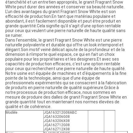
étanchéité et un entretien appropriés, le granit Fragrant Snow
White peut durer des années et conserver sa beauté naturelle.
L'un des avantages du granit Fragrant Snow White est son
efficacité de production.En tant que matériau populaire et
abondant, il est facilement disponible et peut être produit en
grande quantité.Cela signifie qu'il s'agit d'une option rentable
pour ceux qui veulent une pierre naturelle de haute qualité sans
se ruiner.
Dans l'ensemble, le granit Fragrant Snow White est une pierre
naturelle polyvalente et durable qui offre un look intemporel et
élégant.Son motif veiné délicat ajoute de la profondeur et de la
dimension à n'importe quel espace, ce qui en fait un choix
populaire pour les propriétaires et les designers.Et avec ses
capacités de production efficaces, c'est une option rentable
pour ceux qui recherchent une pierre naturelle de haute qualité.
Notre usine est équipée de machines et d'équipements à la fine
pointe de la technologie, ainsi que d'une équipe de
professionnels expérimentés qui se consacrent à la fabrication
de produits en pierre naturelle de qualité supérieure.Grâce à
notre processus de production efficace, nous sommes en
mesure de produire des dalles de granit Fragrant Snow White en
grande quantité tout en maintenant nos normes élevées de
qualité et de cohérence.
Modèle
JQA163212G08ABC
JQA163206G08
JQA163206X08
JQA162712G08
JQA162712X08