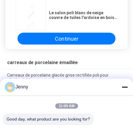
Le salon poli blanc de neige
couvre de tuiles l'ardoise en bois
en céramique 1600*2700mm
1600*3200mm de plancher de
plancher de douche
Continuer
carreaux de porcelaine émaillée
Carreaux de porcelaine glacée grise rectifiée poli pour
résidentiel / commercial
Jenny
Carreaux de porcelaine rectifiée glacée brillante avec finition
polie à faible absorption d'eau
11:09 AM
Carreaux blancs vitrés Machine Carreaux de porcelaine de
corps entier Matte Finition Avec 0,05% d'absorption d'eau
Good day, what product are you looking for?
Catégories populaires
Tous