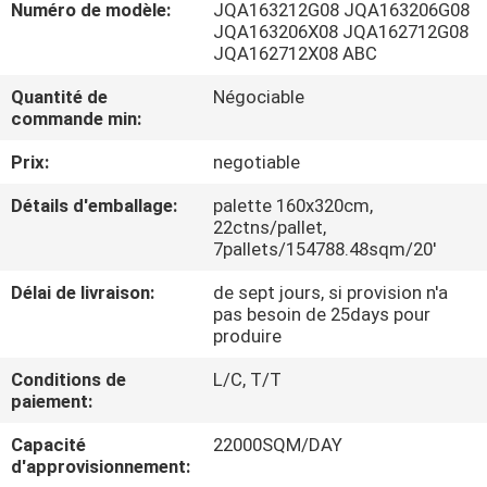
Numéro de modèle:
JQA163212G08 JQA163206G08
NOUS
JQA163206X08 JQA162712G08
JQA162712X08 ABC
VISITE
Quantité de
Négociable
commande min:
DE
L'USINE
Prix:
negotiable
Détails d'emballage:
palette 160x320cm,
CONTRÔLE
22ctns/pallet,
7pallets/154788.48sqm/20'
DE
Délai de livraison:
de sept jours, si provision n'a
LA
pas besoin de 25days pour
produire
QUALITÉ
Conditions de
L/C, T/T
paiement:
NOUS
CONTACTER
Capacité
22000SQM/DAY
d'approvisionnement: