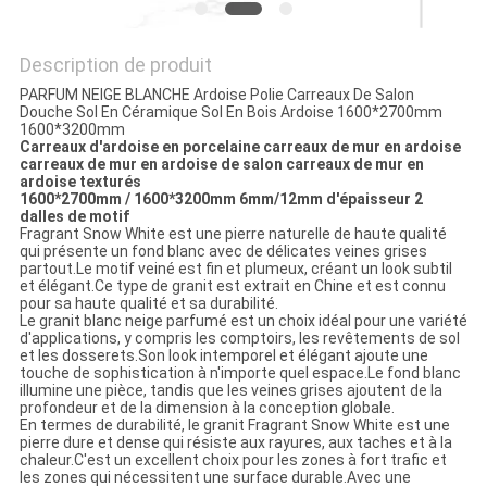
Description de produit
PARFUM NEIGE BLANCHE Ardoise Polie Carreaux De Salon
Douche Sol En Céramique Sol En Bois Ardoise 1600*2700mm
1600*3200mm
Carreaux d'ardoise en porcelaine carreaux de mur en ardoise
carreaux de mur en ardoise de salon carreaux de mur en
ardoise texturés
1600*2700mm / 1600*3200mm 6mm/12mm d'épaisseur 2
dalles de motif
Fragrant Snow White est une pierre naturelle de haute qualité
qui présente un fond blanc avec de délicates veines grises
partout.Le motif veiné est fin et plumeux, créant un look subtil
et élégant.Ce type de granit est extrait en Chine et est connu
pour sa haute qualité et sa durabilité.
Le granit blanc neige parfumé est un choix idéal pour une variété
d'applications, y compris les comptoirs, les revêtements de sol
et les dosserets.Son look intemporel et élégant ajoute une
touche de sophistication à n'importe quel espace.Le fond blanc
illumine une pièce, tandis que les veines grises ajoutent de la
profondeur et de la dimension à la conception globale.
En termes de durabilité, le granit Fragrant Snow White est une
pierre dure et dense qui résiste aux rayures, aux taches et à la
chaleur.C'est un excellent choix pour les zones à fort trafic et
les zones qui nécessitent une surface durable.Avec une