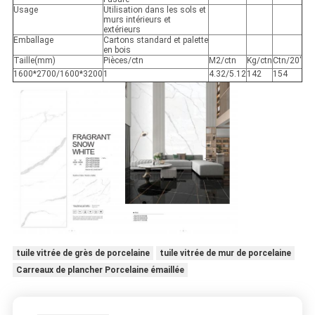
Usage
Utilisation dans les sols et
murs intérieurs et
extérieurs
Emballage
Cartons standard et palette
en bois
Taille(mm)
Pièces/ctn
M2/ctn
Kg/ctn
Ctn/20'
1600*2700/1600*3200
1
4.32/5.12
142
154
tuile vitrée de grès de porcelaine
tuile vitrée de mur de porcelaine
Carreaux de plancher Porcelaine émaillée