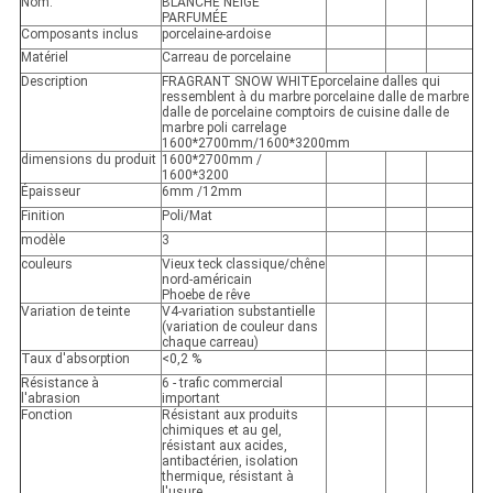
Nom:
BLANCHE NEIGE
PARFUMÉE
Composants inclus
porcelaine-ardoise
Matériel
Carreau de porcelaine
Description
FRAGRANT SNOW WHITEporcelaine dalles qui
ressemblent à du marbre porcelaine dalle de marbre
dalle de porcelaine comptoirs de cuisine dalle de
marbre poli carrelage
1600*2700mm/1600*3200mm
dimensions du produit
1600*2700mm /
1600*3200
Épaisseur
6mm /12mm
Finition
Poli/Mat
modèle
3
couleurs
Vieux teck classique/chêne
nord-américain
Phoebe de rêve
Variation de teinte
V4-variation substantielle
(variation de couleur dans
chaque carreau)
Taux d'absorption
<0,2 %
Résistance à
6 - trafic commercial
l'abrasion
important
Fonction
Résistant aux produits
chimiques et au gel,
résistant aux acides,
antibactérien, isolation
thermique, résistant à
l'usure