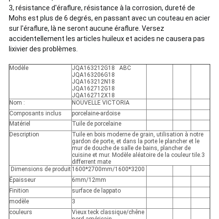
3, résistance d'éraflure, résistance à la corrosion, dureté de
Mohs est plus de 6 degrés, en passant avec un couteau en acier
sur l'éraflure, là ne seront aucune éraflure.
Versez
accidentellement les articles huileux et acides ne causera pas
lixivier des problèmes.
Modèle
JQA163212G18 ABC
JQA163206G18
JQA163212N18
JQA162712G18
JQA162712X18
Nom :
NOUVELLE VICTORIA
Composants inclus
porcelaine-ardoise
Matériel
Tuile de porcelaine
Description
Tuile en bois moderne de grain, utilisation à notre
gardon de porte, et dans la porte le plancher et le
mur de douche de salle de bains, plancher de
cuisine et mur. Modèle aléatoire de la couleur tile.3
differrent mate
Dimensions de produit
1600*2700mm/1600*3200
Épaisseur
6mm/12mm
Finition
surface de lappato
modèle
3
couleurs
Vieux teck classique/chêne