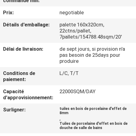
commande min:
NOUS
Prix:
negotiable
VISITE
Détails d'emballage:
palette 160x320cm,
22ctns/pallet,
DE
7pallets/154788.48sqm/20'
L'USINE
Délai de livraison:
de sept jours, si provision n'a
pas besoin de 25days pour
produire
CONTRÔLE
Conditions de
L/C, T/T
DE
paiement:
LA
Capacité
22000SQM/DAY
QUALITÉ
d'approvisionnement:
Surligner:
tuiles en bois de porcelaine d'effet de
NOUS
8mm
,
CONTACTER
Tuiles de porcelaine d'effet en bois de
douche de salle de bains