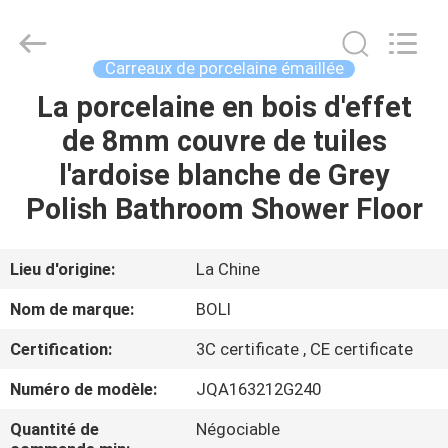
2026
FOSHAN
BOLI
CERAMICS
CO.,LTD..
Carreaux de porcelaine émaillée
All
Rights
La porcelaine en bois d'effet
À
Reserved.
de 8mm couvre de tuiles
LA
l'ardoise blanche de Grey
MAISON
Polish Bathroom Shower Floor
PRODUITS
Lieu d'origine:
La Chine
VIDÉOS
Nom de marque:
BOLI
Certification:
3C certificate , CE certificate
À
Numéro de modèle:
JQA163212G240
PROPOS
DE
Quantité de
Négociable