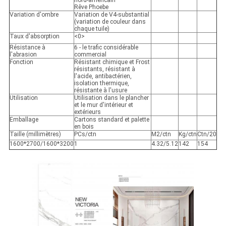
nord-américain
Rêve Phoebe
Variation d'ombre
Variation de V4-substantial
(variation de couleur dans
chaque tuile)
Taux d'absorption
<0>
Résistance à
6 - le trafic considérable
l'abrasion
commercial
Fonction
Résistant chimique et Frost
résistants, résistant à
l'acide, antibactérien,
isolation thermique,
résistante à l'usure
Utilisation
Utilisation dans le plancher
et le mur d'intérieur et
extérieurs
Emballage
Cartons standard et palette
en bois
Taille (millimètres)
PCs/ctn
M2/ctn
Kg/ctn
Ctn/20
1600*2700/1600*3200
1
4.32/5.12
142
154