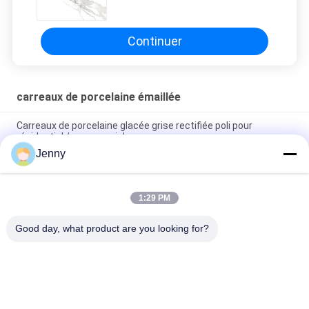
blanche de Grey Polish Bathroom
Shower Floor
Continuer
carreaux de porcelaine émaillée
Carreaux de porcelaine glacée grise rectifiée poli pour
résidentiel / commercial
Jenny
Carreaux de porcelaine rectifiée glacée brillante avec finition
polie à faible absorption d'eau
1:29 PM
Carreaux blancs vitrés Machine Carreaux de porcelaine de
corps entier Matte Finition Avec 0,05% d'absorption d'eau
Good day, what product are you looking for?
Catégories populaires
Tous
Carreaux De 
Tuile En Pierre De 
Porcelaine Émaillée
Porcelaine De 