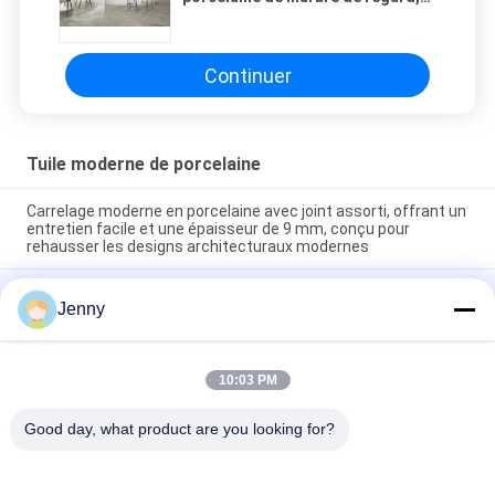
non carrelages de porcelaine de
glissement
Continuer
Tuile moderne de porcelaine
Carrelage moderne en porcelaine avec joint assorti, offrant un
entretien facile et une épaisseur de 9 mm, conçu pour
rehausser les designs architecturaux modernes
Carrelage de sol moderne en porcelaine facile d'entretien,
Jenny
texture lisse conçue pour offrir une surface élégante
résistante aux taches et à l'usure quotidienne
Installation flottante Carreaux de porcelaine modernes
10:03 PM
intérieurs d'épaisseur de 9 mm Choix parfait Surface durable
Idéal pour les projets à grande échelle
Good day, what product are you looking for?
Catégories populaires
Tous