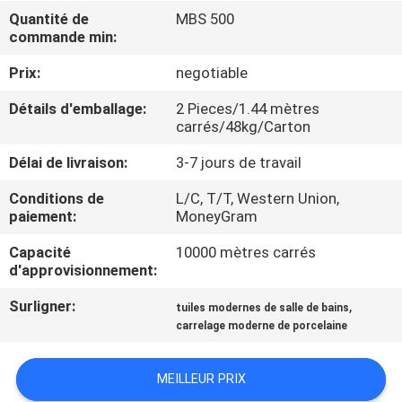
NOUS
Quantité de
MBS 500
commande min:
VISITE
Prix:
negotiable
DE
Détails d'emballage:
2 Pieces/1.44 mètres
carrés/48kg/Carton
L'USINE
Délai de livraison:
3-7 jours de travail
CONTRÔLE
Conditions de
L/C, T/T, Western Union,
paiement:
MoneyGram
DE
LA
Capacité
10000 mètres carrés
d'approvisionnement:
QUALITÉ
Surligner:
,
tuiles modernes de salle de bains
carrelage moderne de porcelaine
NOUS
CONTACTER
MEILLEUR PRIX