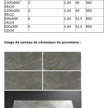
1200x600
2
1,44
48
560
48x24
1200x300
4
1,44
48
560
48x12
600x600
4
1,44
31,5
860
24x24
600x300
8
1,44
31,5
860
12x24
Image de carreau de céramique de porcelaine :