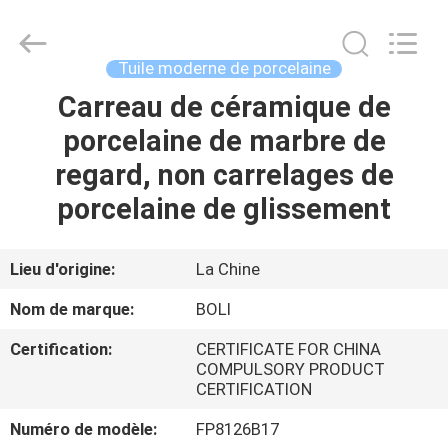
2026
FOSHAN
BOLI
CERAMICS
CO.,LTD..
Tuile moderne de porcelaine
All
Rights
Carreau de céramique de
À
Reserved.
porcelaine de marbre de
LA
regard, non carrelages de
MAISON
porcelaine de glissement
PRODUITS
Lieu d'origine:
La Chine
VIDÉOS
Nom de marque:
BOLI
Certification:
CERTIFICATE FOR CHINA
À
COMPULSORY PRODUCT
CERTIFICATION
PROPOS
DE
Numéro de modèle:
FP8126B17