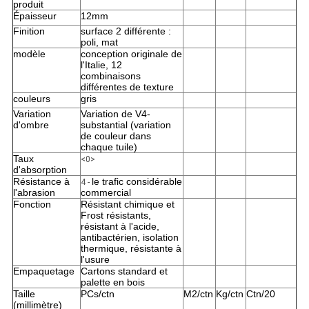
produit
Épaisseur
12mm
Finition
surface 2 différente :
poli, mat
modèle
conception originale de
l'Italie, 12
combinaisons
différentes de texture
couleurs
gris
Variation
Variation de V4-
d'ombre
substantial (variation
de couleur dans
chaque tuile)
Taux
<0>
d'absorption
Résistance à
le trafic considérable
4 -
l'abrasion
commercial
Fonction
Résistant chimique et
Frost résistants,
résistant à l'acide,
antibactérien, isolation
thermique, résistante à
l'usure
Empaquetage
Cartons standard et
palette en bois
Taille
PCs/ctn
M2/ctn
Kg/ctn
Ctn/20
(millimètre)