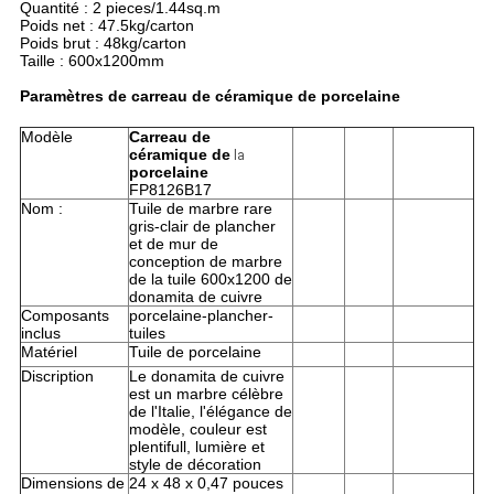
Quantité : 2 pieces/1.44sq.m
Poids net : 47.5kg/carton
Poids brut : 48kg/carton
Taille : 600x1200mm
Paramètres de carreau de céramique de porcelaine
Modèle
Carreau de
céramique de
la
porcelaine
FP8126B17
Nom :
Tuile de marbre rare
gris-clair de plancher
et de mur de
conception de marbre
de la tuile 600x1200 de
donamita de cuivre
Composants
porcelaine-plancher-
inclus
tuiles
Matériel
Tuile de porcelaine
Discription
Le donamita de cuivre
est un marbre célèbre
de l'Italie, l'élégance de
modèle, couleur est
plentifull, lumière et
style de décoration
Dimensions de
24 x 48 x 0,47 pouces