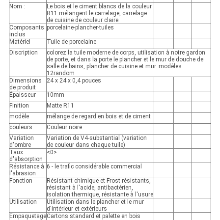
Nom :
Le bois et le ciment blancs de la couleur
R11 mélangent le carrelage, carrelage
de cuisine de couleur claire
Composants
porcelaine-plancher-tuiles
inclus
Matériel
Tuile de porcelaine
Discription
colorez la tuile moderne de corps, utilisation à notre gardon
de porte, et dans la porte le plancher et le mur de douche de
salle de bains, plancher de cuisine et mur. modèles
12random
Dimensions
24 x 24 x 0,4 pouces
de produit
Épaisseur
10mm
Finition
Matte R11
modèle
mélange de regard en bois et de ciment
couleurs
Couleur noire
Variation
Variation de V4-substantial (variation
d'ombre
de couleur dans chaque tuile)
Taux
<0>
d'absorption
Résistance à
6 - le trafic considérable commercial
l'abrasion
Fonction
Résistant chimique et Frost résistants,
résistant à l'acide, antibactérien,
isolation thermique, résistante à l'usure
Utilisation
Utilisation dans le plancher et le mur
d'intérieur et extérieurs
Empaquetage
Cartons standard et palette en bois