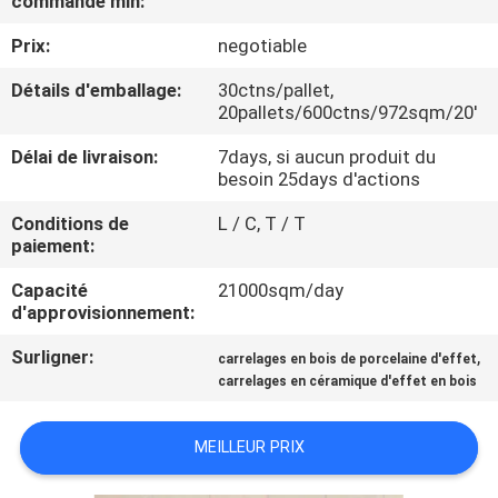
commande min:
NOUS
Prix:
negotiable
VISITE
Détails d'emballage:
30ctns/pallet,
20pallets/600ctns/972sqm/20'
DE
Délai de livraison:
7days, si aucun produit du
L'USINE
besoin 25days d'actions
Conditions de
L / C, T / T
CONTRÔLE
paiement:
DE
Capacité
21000sqm/day
LA
d'approvisionnement:
QUALITÉ
Surligner:
,
carrelages en bois de porcelaine d'effet
carrelages en céramique d'effet en bois
NOUS
MEILLEUR PRIX
CONTACTER