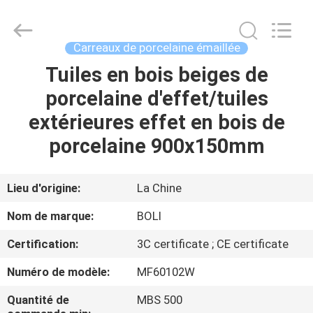
2026
FOSHAN
BOLI
CERAMICS
CO.,LTD..
Carreaux de porcelaine émaillée
All
Rights
Tuiles en bois beiges de
À
Reserved.
porcelaine d'effet/tuiles
LA
extérieures effet en bois de
MAISON
porcelaine 900x150mm
PRODUITS
Lieu d'origine:
La Chine
VIDÉOS
Nom de marque:
BOLI
Certification:
3C certificate ; CE certificate
À
Numéro de modèle:
MF60102W
PROPOS
DE
Quantité de
MBS 500