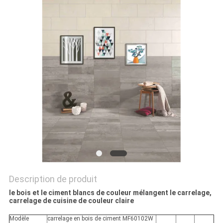
DEMANDEZ
UN DEVIS
PLAN
DU
SITE
POLITIQUE
DE
CONFIDENTIALITÉ
Description de produit
le bois et le ciment blancs de couleur mélangent le carrelage,
carrelage de cuisine de couleur claire
Modèle
carrelage en bois de ciment MF60102W