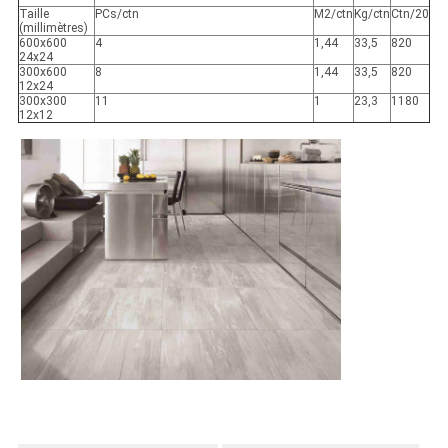
Taille
PCs/ctn
M2/ctn
Kg/ctn
Ctn/20
(millimètres)
600x600
4
1,44
33,5
820
24x24
300x600
8
1,44
33,5
820
12x24
300x300
11
1
23,3
1180
12x12