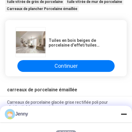
tuile vitrée de grès de porcelaine
tuile vitrée de mur de porcelaine
Carreaux de plancher Porcelaine émaillée
Tuiles en bois beiges de
porcelaine d'effet/tuiles
extérieures effet en bois de
porcelaine 900x150mm
Continuer
carreaux de porcelaine émaillée
Carreaux de porcelaine glacée grise rectifiée poli pour
résidentiel / commercial
Jenny
Carreaux de porcelaine rectifiée glacée brillante avec finition
polie à faible absorption d'eau