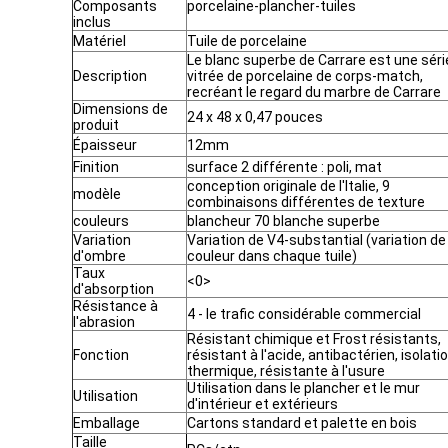
Composants
porcelaine-plancher-tuiles
inclus
Matériel
Tuile de porcelaine
Le blanc superbe de Carrare est une séri
Description
vitrée de porcelaine de corps-match,
recréant le regard du marbre de Carrare
Dimensions de
24 x 48 x 0,47 pouces
produit
Épaisseur
12mm
Finition
surface 2 différente : poli, mat
conception originale de l'Italie, 9
modèle
combinaisons différentes de texture
couleurs
blancheur 70 blanche superbe
Variation
Variation de V4-substantial (variation de
d'ombre
couleur dans chaque tuile)
Taux
<0>
d'absorption
Résistance à
4 - le trafic considérable commercial
l'abrasion
Résistant chimique et Frost résistants,
Fonction
résistant à l'acide, antibactérien, isolati
thermique, résistante à l'usure
Utilisation dans le plancher et le mur
Utilisation
d'intérieur et extérieurs
Emballage
Cartons standard et palette en bois
Taille