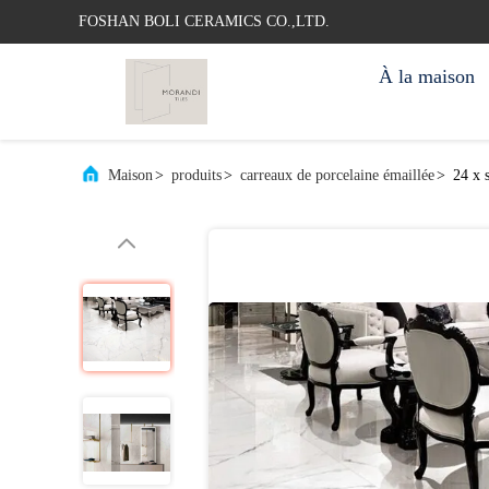
FOSHAN BOLI CERAMICS CO.,LTD.
À la maison
Maison
>
produits
>
carreaux de porcelaine émaillée
>
24 x 