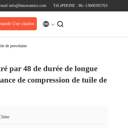
-mail info@bmceramics.com
TéLéPHONE : 86--13600305763


ande Une citation
ile de porcelaine
itré par 48 de durée de longue
tance de compression de tuile de
Chine