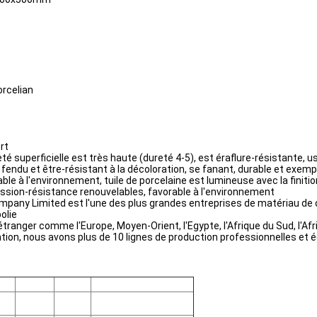
orcelian
rt
é superficielle est très haute (dureté 4-5), est éraflure-résistante, u
fendu et être-résistant à la décoloration, se fanant, durable et exempt
e à l'environnement, tuile de porcelaine est lumineuse avec la finitio
ression-résistance renouvelables, favorable à l'environnement
mpany Limited est l'une des plus grandes entreprises de matériau de c
polie
étranger comme l'Europe, Moyen-Orient, l'Egypte, l'Afrique du Sud, l'Afr
vation, nous avons plus de 10 lignes de production professionnelles e