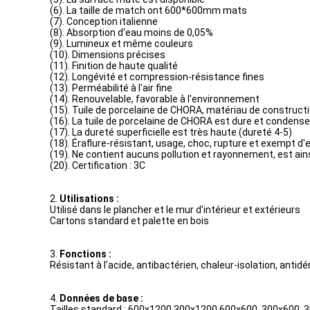
(6). La taille de match ont 600*600mm mats
(7). Conception italienne
(8). Absorption d'eau moins de 0,05%
(9). Lumineux et même couleurs
(10). Dimensions précises
(11). Finition de haute qualité
(12). Longévité et compression-résistance fines
(13). Perméabilité à l'air fine
(14). Renouvelable, favorable à l'environnement
(15). Tuile de porcelaine de CHORA, matériau de constructi
(16). La tuile de porcelaine de CHORA est dure et condense
(17). La dureté superficielle est très haute (dureté 4-5)
(18). Éraflure-résistant, usage, choc, rupture et exempt d'
(19). Ne contient aucuns pollution et rayonnement, est ai
(20). Certification : 3C
2.
Utilisations :
Utilisé dans le plancher et le mur d'intérieur et extérieurs
Cartons standard et palette en bois
3.
Fonctions :
Résistant à l'acide, antibactérien, chaleur-isolation, antidé
4.
Données de base :
Tailles standard : 600x1200,300x1200,600x600, 300x600