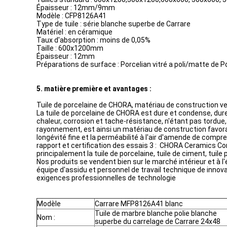
Épaisseur : 12mm/9mm
Modèle : CFP8126A41
Type de tuile : série blanche superbe de Carrare
Matériel : en céramique
Taux d'absorption : moins de 0,05%
Taille : 600x1200mm
Épaisseur : 12mm
Préparations de surface : Porcelian vitré a poli/matte de P
5. matière première et avantages :
Tuile de porcelaine de CHORA, matériau de construction ve
La tuile de porcelaine de CHORA est dure et condense, duret
chaleur, corrosion et tache-résistance, n'étant pas tordue, 
rayonnement, est ainsi un matériau de construction favorabl
longévité fine et la perméabilité à l'air d'amende de comp
rapport et certification des essais 3 : CHORA Ceramics Co
principalement la tuile de porcelaine, tuile de ciment, tuile 
Nos produits se vendent bien sur le marché intérieur et à l'
équipe d'assidu et personnel de travail technique de inno
exigences professionnelles de technologie
Modèle
Carrare MFP8126A41 blanc
Tuile de marbre blanche polie blanche
Nom :
superbe du carrelage de Carrare 24x48