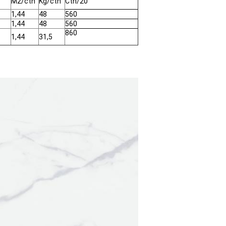
M2/ctn
Kg/ctn
Ctn/20
1,44
48
560
1,44
48
560
860
1,44
31,5