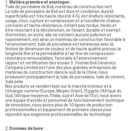
1.
Matière première et avantages :
Tuile de porcelaine de Boli, matériau de construction vert
La tuile de porcelaine de Boli est dure et condense, dureté
superficielle est très haute (dureté 4-5), est éraflure-résistante,
usage, choc, rupture et compression et a l'excellente chaleur,
corrosion et tache-résistance, n'étant pas tordue, fendu et
être-résistant à la décoloration, se fanant, durable et exempt
d'entretien, en outre, elle ne contient aucuns pollution et
rayonnement, est ainsi un matériau de construction favorable à
l'environnement, tuile de porcelaine est lumineuse avec la
finition de dimension de couleur et de haute qualité précise, la
longévité fine et la perméabilité à l'air fine de compression-
résistance renouvelables, favorable à l'environnement
rapport et certification des essais 3 : Foshan Boli Ceramics
Company Limited est l'une des plus grandes entreprises de
matériau de construction dans le sud de la Chine, nous
produisent principalement la tuile de porcelaine, tuile de ciment,
tuile polie
Nos produits se vendent bien sur le marché intérieur et à
l'étranger comme l'Europe, Moyen-Orient, l'Egypte, l'Afrique du
Sud, l'Afrique moyenne, l'Italie, sud et Asie de l'Est, nous avons
une équipe d'assidu et personnel de fonctionnement technique
de innovation, nous avons plus de 10 lignes de production
professionnelles et équipement de première classe pour
répondre aux exigences professionnelles de technologie
2.
Données de base :