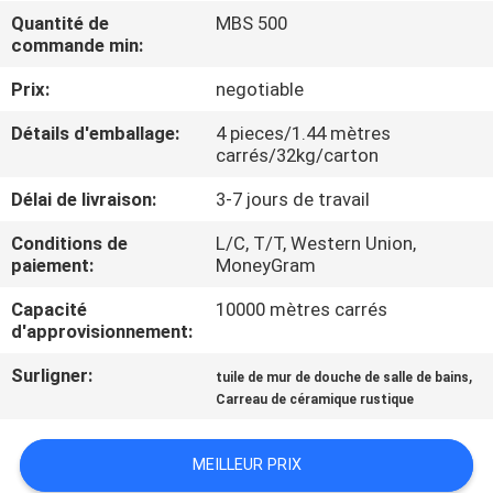
NOUS
Quantité de
MBS 500
commande min:
VISITE
Prix:
negotiable
DE
Détails d'emballage:
4 pieces/1.44 mètres
carrés/32kg/carton
L'USINE
Délai de livraison:
3-7 jours de travail
CONTRÔLE
Conditions de
L/C, T/T, Western Union,
paiement:
MoneyGram
DE
LA
Capacité
10000 mètres carrés
d'approvisionnement:
QUALITÉ
Surligner:
,
tuile de mur de douche de salle de bains
Carreau de céramique rustique
NOUS
CONTACTER
MEILLEUR PRIX