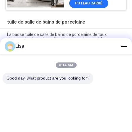
renouvelable
POTEAU CARRÉ
tuile de salle de bains de porcelaine
La basse tuile de salle de bains de porcelaine de taux
d'absorption/a poli les tuiles d'intérieur de porcelaine
Lisa
Taille beige rustique de la couleur 400*800 millimètre de
carreau de céramique de conception de marbre de mode
8:14 AM
Certification élevée de luxe de la dureté 3C de carrelage de
salle de bains de porcelaine de grès
Good day, what product are you looking for?
Catégories populaires
Tous
Carreaux De 
Tuile En Pierre De 
Porcelaine Émaillée
Porcelaine De 
Regard
Tuile Moderne De 
Tuile De Marbre De 
Porcelaine
Porcelaine De 