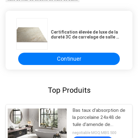
Certification élevée de luxe de la
dureté 3C de carrelage de salle de
bains de porcelaine de grès
Continuer
Top Produits
Bas taux d'absorption de
la porcelaine 24x48 de
tuile d'amende de
perméabilité à l'air
negotiable MOQ:MBS 500