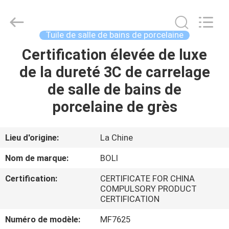
2026
FOSHAN
BOLI
CERAMICS
CO.,LTD..
Tuile de salle de bains de porcelaine
All
Rights
Certification élevée de luxe
À
Reserved.
de la dureté 3C de carrelage
LA
de salle de bains de
MAISON
porcelaine de grès
PRODUITS
Lieu d'origine:
La Chine
VIDÉOS
Nom de marque:
BOLI
Certification:
CERTIFICATE FOR CHINA
À
COMPULSORY PRODUCT
CERTIFICATION
PROPOS
DE
Numéro de modèle:
MF7625