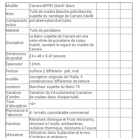
Modèle
Carrare MFP8126A41 blanc
Tuile de marbre blanche polie blanche
Nom :
superbe du carrelage de Carrare 24x48
Composants
porcelaine-plancher-tuiles
inclus
Matériel
Tuile de porcelaine
Le blanc superbe de Carrare est une
série vitrée de porcelaine de corps-
Discription
match, recréant le regard du marbre de
Carrare
Dimensions
24 x 48 x 0,47 pouces
de produit
Épaisseur
12mm
Finition
surface 2 différente : poli, mat
conception originale de l'Italie, 9
modèle
combinaisons différentes de texture
couleurs
blancheur superbe du blanc 70
Variation
Variation de V4-substantial (variation
d'ombre
de couleur dans chaque tuile)
Taux
<0>
d'absorption
Résistance à
4 - le trafic considérable commercial
l'abrasion
Résistant chimique et Frost résistants,
Fonction
résistant à l'acide, antibactérien,
isolation thermique, résistante à l'usure
Utilisation dans le plancher et le mur
Utilisation
d'intérieur et extérieurs