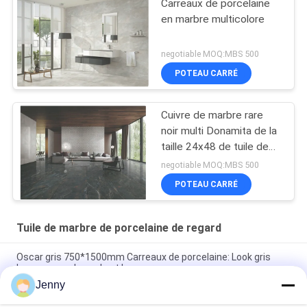
Carreaux de porcelaine
en marbre multicolore
negotiable MOQ:MBS 500
POTEAU CARRÉ
Cuivre de marbre rare
noir multi Donamita de la
taille 24x48 de tuile de
porcelaine de regard
negotiable MOQ:MBS 500
POTEAU CARRÉ
Tuile de marbre de porcelaine de regard
Oscar gris 750*1500mm Carreaux de porcelaine: Look gris
luxueux pour les sols et les murs
Jenny
Carreaux de porcelaine gris nuageux: 750*1500 mm, 9,5 mm