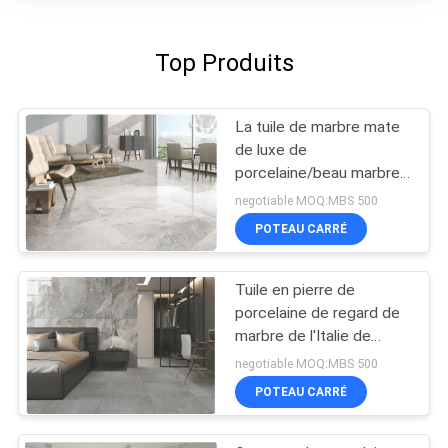
Top Produits
La tuile de marbre mate
de luxe de
porcelaine/beau marbre
aiment le carreau de
negotiable MOQ:MBS 500
céramique
POTEAU CARRÉ
Tuile en pierre de
porcelaine de regard de
marbre de l'Italie de
Breccia avec surface
negotiable MOQ:MBS 500
polie/mate
POTEAU CARRÉ