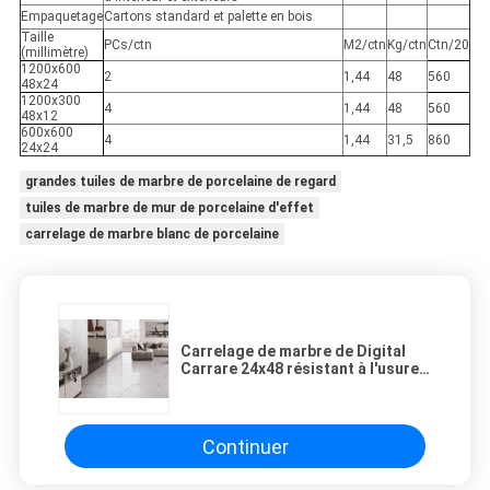
Empaquetage
Cartons standard et palette en bois
Taille
PCs/ctn
M2/ctn
Kg/ctn
Ctn/20
(millimètre)
1200x600
2
1,44
48
560
48x24
1200x300
4
1,44
48
560
48x12
600x600
4
1,44
31,5
860
24x24
grandes tuiles de marbre de porcelaine de regard
tuiles de marbre de mur de porcelaine d'effet
carrelage de marbre blanc de porcelaine
Carrelage de marbre de Digital
Carrare 24x48 résistant à l'usure
pour le salon
Continuer