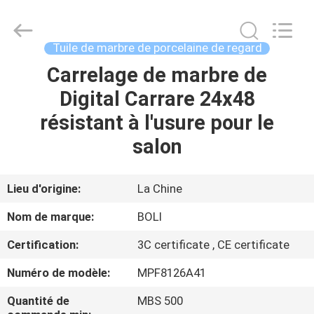
2026
FOSHAN
BOLI
CERAMICS
CO.,LTD..
Tuile de marbre de porcelaine de regard
All
Rights
Carrelage de marbre de
À
Reserved.
Digital Carrare 24x48
LA
résistant à l'usure pour le
MAISON
salon
PRODUITS
Lieu d'origine:
La Chine
VIDÉOS
Nom de marque:
BOLI
Certification:
3C certificate , CE certificate
À
Numéro de modèle:
MPF8126A41
PROPOS
DE
Quantité de
MBS 500