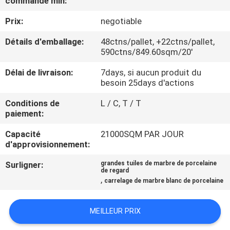
commande min:
NOUS
Prix:
negotiable
VISITE
Détails d'emballage:
48ctns/pallet, +22ctns/pallet,
590ctns/849.60sqm/20'
DE
Délai de livraison:
7days, si aucun produit du
L'USINE
besoin 25days d'actions
Conditions de
L / C, T / T
CONTRÔLE
paiement:
DE
Capacité
21000SQM PAR JOUR
LA
d'approvisionnement:
QUALITÉ
Surligner:
grandes tuiles de marbre de porcelaine
de regard
,
carrelage de marbre blanc de porcelaine
NOUS
CONTACTER
MEILLEUR PRIX