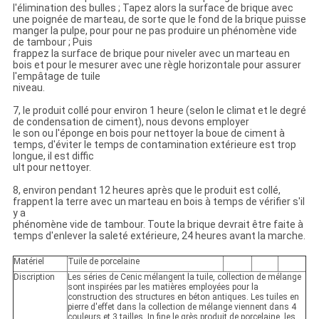
l'élimination des bulles ; Tapez alors la surface de brique avec
une poignée de marteau, de sorte que le fond de la brique puisse
manger la pulpe, pour pour ne pas produire un phénomène vide
de tambour ; Puis
frappez la surface de brique pour niveler avec un marteau en
bois et pour le mesurer avec une règle horizontale pour assurer
l'empâtage de tuile
niveau.
7, le produit collé pour environ 1 heure (selon le climat et le degré
de condensation de ciment), nous devons employer
le son ou l'éponge en bois pour nettoyer la boue de ciment à
temps, d'éviter le temps de contamination extérieure est trop
longue, il est diffic
ult pour nettoyer.
8, environ pendant 12 heures après que le produit est collé,
frappent la terre avec un marteau en bois à temps de vérifier s'il
y a
phénomène vide de tambour. Toute la brique devrait être faite à
temps d'enlever la saleté extérieure, 24 heures avant la marche.
Matériel
Tuile de porcelaine
Discription
Les séries de Cenic mélangent la tuile, collection de mélange
sont inspirées par les matières employées pour la
construction des structures en béton antiques. Les tuiles en
pierre d'effet dans la collection de mélange viennent dans 4
couleurs et 3 tailles. In fine le grès produit de porcelaine, les