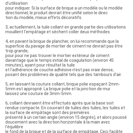
d'utilisation
pour indiquer. Si la surface de brique a un modèle ou le modèle
directionnel, le produit devrait être unifié selon le direc
tion du modèle, mieux effets décoratifs.
3, actuellement, la tuile collant en grande partie des utilisations
mouillent l'empâtage et sèchent coller deux méthodes.
4, en pavant la brique de plancher, on lui recommande que la
superficie du pavage de mortier de ciment ne devrait pas être
trop grande,
pour pour ne pas trouver le mortier extérieur de ciment
davantage que le temps initial de coagulation (environ 45
minutes), ayant pour résultat la tuile
et l'adhérence de couche adhésive n'est pas vraie dense,
posant des problèmes de qualité tels que des tambours d'air.
5, en laissant la couture collant, brique polie espaçant 2mm-
5mm est approprié. La brique polie et la jonction de mur
laissez une couture de 3mm-5mm.
6, collant devraient être effectués après que la base soit
rendue compacte. En couvrant de tuiles des tuiles, les tuiles et
la surface de empâtage sont des premières
présenté à un certain angle (environ 15 degrés), et alors poussé
doucement avec la direction horizontale à la main avec
l'équilibre
le fond de la brique et de la surface de empâtage. Ceci facilite