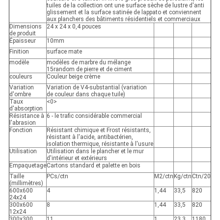
tuiles de la collection ont une surface sèche de lustre d'anti
glissement et la surface satinée de lappato et conviennent
aux planchers des bâtiments résidentiels et commerciaux
Dimensions
24 x 24 x 0,4 pouces
de produit
Épaisseur
10mm
Finition
surface mate
modèle
modèles de marbre du mélange
15random de pierre et de ciment
couleurs
Couleur beige crème
Variation
Variation de V4-substantial (variation
d'ombre
de couleur dans chaque tuile)
Taux
<0>
d'absorption
Résistance à
6 - le trafic considérable commercial
l'abrasion
Fonction
Résistant chimique et Frost résistants,
résistant à l'acide, antibactérien,
isolation thermique, résistante à l'usure
Utilisation
Utilisation dans le plancher et le mur
d'intérieur et extérieurs
Empaquetage
Cartons standard et palette en bois
Taille
PCs/ctn
M2/ctn
Kg/ctn
Ctn/20
(millimètres)
600x600
4
1,44
33,5
820
24x24
300x600
8
1,44
33,5
820
12x24
300x300
11
1
23,3
1180