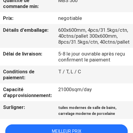
Quantité de
MBS 500
NOUS
commande min:
Prix:
negotiable
VISITE
Détails d'emballage:
600x600mm, 4pcs/31.5kgs/ctn,
DE
40ctns/pallet 300x600mm,
8pcs/31.5kgs/ctn, 40ctns/pallet
L'USINE
Délai de livraison:
5-8 le jour ouvrable après reçu
confirment le paiement
CONTRÔLE
Conditions de
T / T, L / C
DE
paiement:
LA
Capacité
21000sqm/day
QUALITÉ
d'approvisionnement:
Surligner:
,
tuiles modernes de salle de bains
NOUS
carrelage moderne de porcelaine
CONTACTER
MEILLEUR PRIX