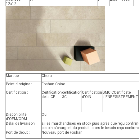
12x12
Marque :
Chora
Point d'origine :
Foshan Chine
Certification :
Certification
certification
Certification
GMC CCertificate
de la CE
3C
d'OIN
d'ENREGISTREMENT
Disponibilité
Oui
d'OEM/ODM :
Délai de livraison :
si les marchandises en stock puis après que reçu confirme
besoin s'chargent du produit, alors le besoin reçu confirm
Port de début :
Nouveau port de Foshan