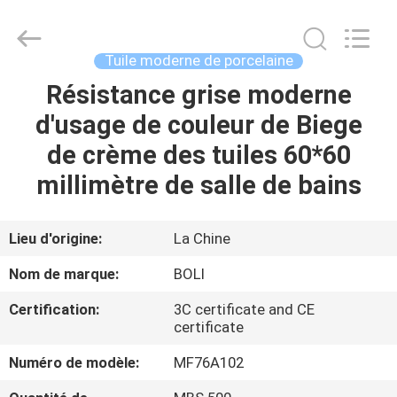
2026
FOSHAN
BOLI
CERAMICS
CO.,LTD..
Tuile moderne de porcelaine
All
Rights
Résistance grise moderne
À
Reserved.
d'usage de couleur de Biege
LA
de crème des tuiles 60*60
MAISON
millimètre de salle de bains
PRODUITS
Lieu d'origine:
La Chine
VIDÉOS
Nom de marque:
BOLI
Certification:
3C certificate and CE
À
certificate
PROPOS
Numéro de modèle:
MF76A102
DE