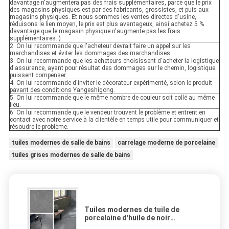
davantage n'augmentera pas des frais supplémentaires, parce que le prix
des magasins physiques est par des fabricants, grossistes, et puis aux
magasins physiques. Et nous sommes les ventes directes d'usine,
réduisons le lien moyen, le prix est plus avantageux, ainsi achetez 5 %
davantage que le magasin physique n'augmente pas les frais
supplémentaires. )
2. On lui recommande que l'acheteur devrait faire un appel sur les
marchandises et éviter les dommages des marchandises.
3. On lui recommande que les acheteurs choisissent d'acheter la logistique
d'assurance, ayant pour résultat des dommages sur le chemin, logistique
puissent compenser.
4. On lui recommande d'inviter le décorateur expérimenté, selon le produit
pavant des conditions Yangeshigong.
5. On lui recommande que le même nombre de couleur soit collé au même
lieu.
6. On lui recommande que le vendeur trouvent le problème et entrent en
contact avec notre service à la clientèle en temps utile pour communiquer et
résoudre le problème.
tuiles modernes de salle de bains
carrelage moderne de porcelaine
tuiles grises modernes de salle de bains
Tuiles modernes de tuile de
porcelaine d'huile de noir
bleu/porcelaine de la simplicité