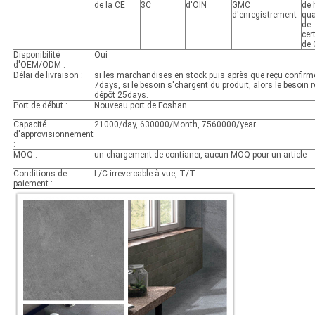
de la CE
3C
d'OIN
GMC
de 
d'enregistrement
qua
de
cert
de
Disponibilité
Oui
d'OEM/ODM :
Délai de livraison :
si les marchandises en stock puis après que reçu confirm
7days, si le besoin s'chargent du produit, alors le besoin 
dépôt 25days.
Port de début :
Nouveau port de Foshan
Capacité
21000/day, 630000/Month, 7560000/year
d'approvisionnement
:
MOQ :
un chargement de contianer, aucun MOQ pour un article
Conditions de
L/C irrevercable à vue, T/T
paiement :