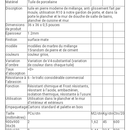
Matériel
Tuile de porcelaine
Discription
tuile en pierre moderne de mélange, anti glissement fait par
moule, utilisation R10 à notre gardon de porte, et dans la
porte le plancher et le mur de douche de salle de bains,
plancher de cuisine et mur.
Dimensions
36 x 36 x 0,5 pouces
de produit
Épaisseur
1.2mm
Finition
surface mate
modèle
modèles de marbre du mélange
15random de pierre et de ciment
couleurs
couleur grise,
Variation
Variation de V4-substantial (variation
d'ombre
de couleur dans chaque tuile)
Taux
<0>
d'absorption
Résistance à
6 - le trafic considérable commercial
l'abrasion
Fonction
Résistant chimique et Frost résistants,
résistant à l'acide, antibactérien,
isolation thermique, résistante à l'usure
Utilisation
Utilisation dans le plancher et le mur
d'intérieur et extérieurs
Empaquetage
Cartons standard et palette en bois
Taille
PCs/ctn
M2/ctn
Kg/ctn
Ctn/20
(millimètres)
900x900
2
1,62
45
600
36x36