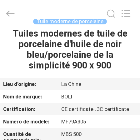
2026
FOSHAN
BOLI
CERAMICS
CO.,LTD..
Tuile moderne de porcelaine
All
Rights
Tuiles modernes de tuile de
À
Reserved.
porcelaine d'huile de noir
LA
bleu/porcelaine de la
MAISON
simplicité 900 x 900
PRODUITS
Lieu d'origine:
La Chine
VIDÉOS
Nom de marque:
BOLI
Certification:
CE certificate , 3C certificate
À
Numéro de modèle:
MF79A305
PROPOS
DE
Quantité de
MBS 500