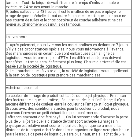
tambour. Toute la brique devrait être faite à temps d'enlever la saleté
extérieure, 24 heures avant la marche.
9, tuiles collées d'ici 48 heures, il est le meilleur de ne pas employer le
cirage de grande échelle et tout autre équipement électrique, pour pour ne
pas couvrir de tuiles et le choc postérieur de couche adhésive et ne pas
mener au phénomène vide inutile de tambour.
La livraison :
1. Après paiement, nous livrerons les marchandises en dedans en 7 jours.
S'il y a des circonstances spéciales, nous vous informerons à l'avance.
Des marchandises en céramique sont embarquées par la ligne de
logistique. vous informera jour d'ETA. Les différentes régions doivent
transférer. Le temps sera légèrement plus long. L'heure d'arrivée réelle est
basée sur la société de logistique.
2. Les marchandises à votre ville, la société de logistique vous appelleront
à la station de logistique pour prendre des marchandises.
Acheteur de conseil :
La couleur de l'image de produit est basée sur l'objet physique. En raison
des facteurs tels que la lumière, l'équipement de tir, et l'affichage, il n'y a
aucune différence de couleur entre la couleur de l'image et l'objet physique.
Si vous avez des conditions strictes pour la couleur du produit, nous
pouvons t'envoyer un petit échantillon pour confirmer que
l'affranchissement doit être payé. 1. On lui recommande d'acheter la perte
plus de 5 % (parce que la distance de transport achetée au magasin
physique est relativement courte, la perte de logistique sera moins. La
distance de transport achetée dans les magasins en ligne sera plus haute,
mais le risque de perte de logistique sera plus haut, mais l'achat de 5 %