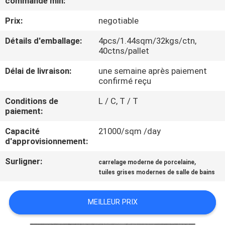
commande min:
NOUS
Prix:
negotiable
VISITE
Détails d'emballage:
4pcs/1.44sqm/32kgs/ctn,
40ctns/pallet
DE
Délai de livraison:
une semaine après paiement
L'USINE
confirmé reçu
Conditions de
L / C, T / T
CONTRÔLE
paiement:
DE
Capacité
21000/sqm /day
LA
d'approvisionnement:
QUALITÉ
Surligner:
,
carrelage moderne de porcelaine
tuiles grises modernes de salle de bains
NOUS
MEILLEUR PRIX
CONTACTER