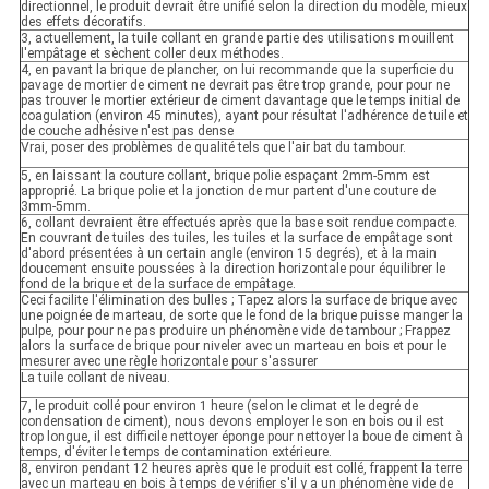
directionnel, le produit devrait être unifié selon la direction du modèle, mieux
des effets décoratifs.
3, actuellement, la tuile collant en grande partie des utilisations mouillent
l'empâtage et sèchent coller deux méthodes.
4, en pavant la brique de plancher, on lui recommande que la superficie du
pavage de mortier de ciment ne devrait pas être trop grande, pour pour ne
pas trouver le mortier extérieur de ciment davantage que le temps initial de
coagulation (environ 45 minutes), ayant pour résultat l'adhérence de tuile et
de couche adhésive n'est pas dense
Vrai, poser des problèmes de qualité tels que l'air bat du tambour.
5, en laissant la couture collant, brique polie espaçant 2mm-5mm est
approprié. La brique polie et la jonction de mur partent d'une couture de
3mm-5mm.
6, collant devraient être effectués après que la base soit rendue compacte.
En couvrant de tuiles des tuiles, les tuiles et la surface de empâtage sont
d'abord présentées à un certain angle (environ 15 degrés), et à la main
doucement ensuite poussées à la direction horizontale pour équilibrer le
fond de la brique et de la surface de empâtage.
Ceci facilite l'élimination des bulles ; Tapez alors la surface de brique avec
une poignée de marteau, de sorte que le fond de la brique puisse manger la
pulpe, pour pour ne pas produire un phénomène vide de tambour ; Frappez
alors la surface de brique pour niveler avec un marteau en bois et pour le
mesurer avec une règle horizontale pour s'assurer
La tuile collant de niveau.
7, le produit collé pour environ 1 heure (selon le climat et le degré de
condensation de ciment), nous devons employer le son en bois ou il est
trop longue, il est difficile nettoyer éponge pour nettoyer la boue de ciment à
temps, d'éviter le temps de contamination extérieure.
8, environ pendant 12 heures après que le produit est collé, frappent la terre
avec un marteau en bois à temps de vérifier s'il y a un phénomène vide de