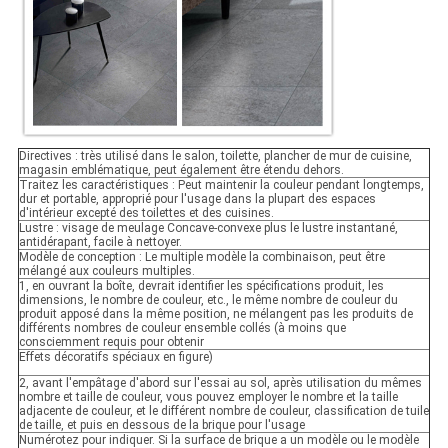
Directives : très utilisé dans le salon, toilette, plancher de mur de cuisine,
magasin emblématique, peut également être étendu dehors.
Traitez les caractéristiques : Peut maintenir la couleur pendant longtemps,
dur et portable, approprié pour l'usage dans la plupart des espaces
d'intérieur excepté des toilettes et des cuisines.
Lustre : visage de meulage Concave-convexe plus le lustre instantané,
antidérapant, facile à nettoyer.
Modèle de conception : Le multiple modèle la combinaison, peut être
mélangé aux couleurs multiples.
1, en ouvrant la boîte, devrait identifier les spécifications produit, les
dimensions, le nombre de couleur, etc., le même nombre de couleur du
produit apposé dans la même position, ne mélangent pas les produits de
différents nombres de couleur ensemble collés (à moins que
consciemment requis pour obtenir
Effets décoratifs spéciaux en figure)
2, avant l'empâtage d'abord sur l'essai au sol, après utilisation du mêmes
nombre et taille de couleur, vous pouvez employer le nombre et la taille
adjacente de couleur, et le différent nombre de couleur, classification de tuile
de taille, et puis en dessous de la brique pour l'usage
Numérotez pour indiquer. Si la surface de brique a un modèle ou le modèle