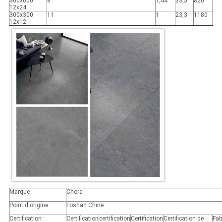
300x600
8
1,44
33,5
820
12x24
300x300
11
1
23,3
1180
12x12
Marque :
Chora
Point d'origine :
Foshan Chine
Certification :
Certification
certification
Certification
Certification de
Fab