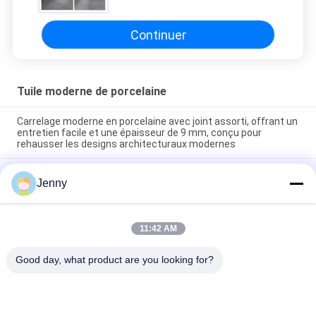
900 x 900
Continuer
Tuile moderne de porcelaine
Carrelage moderne en porcelaine avec joint assorti, offrant un
entretien facile et une épaisseur de 9 mm, conçu pour
rehausser les designs architecturaux modernes
Carrelage de sol moderne en porcelaine facile d'entretien,
Jenny
texture lisse conçue pour offrir une surface élégante
résistante aux taches et à l'usure quotidienne
Installation flottante Carreaux de porcelaine modernes
11:42 AM
intérieurs d'épaisseur de 9 mm Choix parfait Surface durable
Idéal pour les projets à grande échelle
Good day, what product are you looking for?
Catégories populaires
Tous